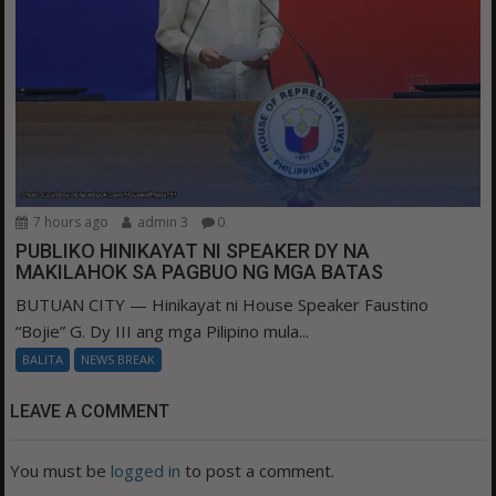
7 hours ago
admin 3
0
PUBLIKO HINIKAYAT NI SPEAKER DY NA
MAKILAHOK SA PAGBUO NG MGA BATAS
BUTUAN CITY — Hinikayat ni House Speaker Faustino
“Bojie” G. Dy III ang mga Pilipino mula...
BALITA
NEWS BREAK
LEAVE A COMMENT
You must be
logged in
to post a comment.