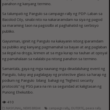
panahon ng kanyang termino.
Sa talumpati ng Pangulo sa campaign rally ng PDP-Laban sa
Bacolod City, sinabi nito na nakararamdam na siya ng pagod
sa maraming taon na pagsisilbi at paghahatid ng serbisyo
publiko.
Gayunman, iginiit ng Pangulo na kakayanin nitong iparamdam
sa publiko ang kanyang pagmamahal sa bayan at ang paglaban
sa ilegal na droga, krimen at sa mga kurap na tauhan at opisyal
ng pamahalaan sa nalalabi pa nitong panahon sa termino.
Samantala, gaya ng mga naunang mga dinadaluhang event ng
Pangulo, tuloy ang paglalagay ng protective glass sa harap ng
podium ng Pangulo bilang bahagi ng “highest security
protocols” ng PSG para na rin sa seguridad at kaligtasan ng
Punong Ehekutibo.
410
,
,
,
NASYUNAL
NEWS BREAK
campaign rally
DUTERTE
peace rally.