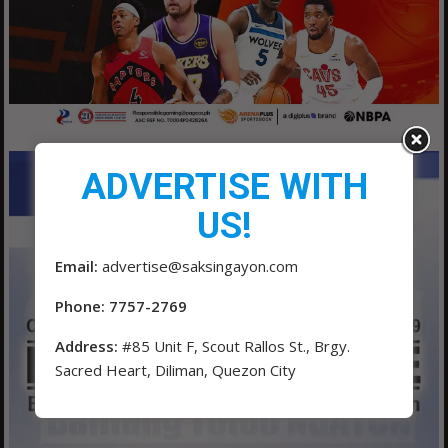
ADVERTISE WITH
US!
Email:
advertise@saksingayon.com
Phone: 7757-2769
Address:
#85 Unit F, Scout Rallos St., Brgy.
Sacred Heart, Diliman, Quezon City