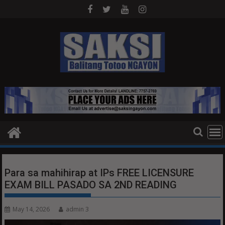
Skip
to
content
Para sa mahihirap at IPs FREE LICENSURE
EXAM BILL PASADO SA 2ND READING
May 14, 2026
admin 3