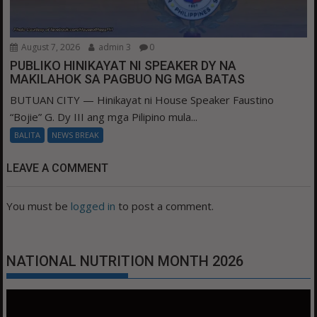
August 7, 2026
admin 3
0
PUBLIKO HINIKAYAT NI SPEAKER DY NA
MAKILAHOK SA PAGBUO NG MGA BATAS
BUTUAN CITY — Hinikayat ni House Speaker Faustino
“Bojie” G. Dy III ang mga Pilipino mula...
BALITA
NEWS BREAK
LEAVE A COMMENT
You must be
logged in
to post a comment.
NATIONAL NUTRITION MONTH 2026
Video
Player