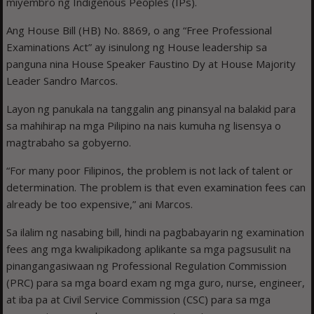
miyembro ng Indigenous Peoples (IPs).
Ang House Bill (HB) No. 8869, o ang “Free Professional
Examinations Act” ay isinulong ng House leadership sa
panguna nina House Speaker Faustino Dy at House Majority
Leader Sandro Marcos.
Layon ng panukala na tanggalin ang pinansyal na balakid para
sa mahihirap na mga Pilipino na nais kumuha ng lisensya o
magtrabaho sa gobyerno.
“For many poor Filipinos, the problem is not lack of talent or
determination. The problem is that even examination fees can
already be too expensive,” ani Marcos.
Sa ilalim ng nasabing bill, hindi na pagbabayarin ng examination
fees ang mga kwalipikadong aplikante sa mga pagsusulit na
pinangangasiwaan ng Professional Regulation Commission
(PRC) para sa mga board exam ng mga guro, nurse, engineer,
at iba pa at Civil Service Commission (CSC) para sa mga