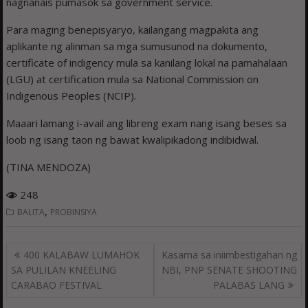
nagnanais pumasok sa government service.
Para maging benepisyaryo, kailangang magpakita ang
aplikante ng alinman sa mga sumusunod na dokumento,
certificate of indigency mula sa kanilang lokal na pamahalaan
(LGU) at certification mula sa National Commission on
Indigenous Peoples (NCIP).
Maaari lamang i-avail ang libreng exam nang isang beses sa
loob ng isang taon ng bawat kwalipikadong indibidwal.
(TINA MENDOZA)
248
,
BALITA
PROBINSIYA
Post
400 KALABAW LUMAHOK
Kasama sa iniimbestigahan ng
navigation
SA PULILAN KNEELING
NBI, PNP SENATE SHOOTING
CARABAO FESTIVAL
PALABAS LANG