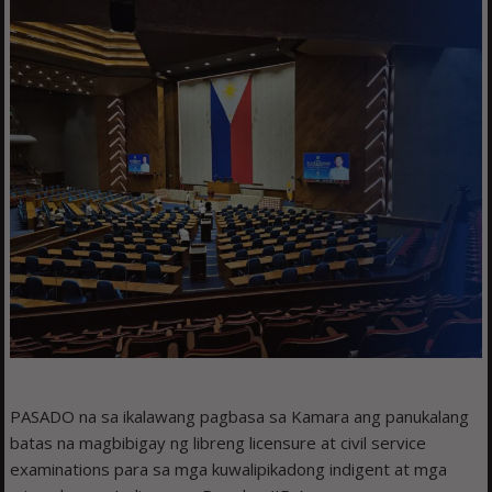
PASADO na sa ikalawang pagbasa sa Kamara ang panukalang
batas na magbibigay ng libreng licensure at civil service
examinations para sa mga kuwalipikadong indigent at mga