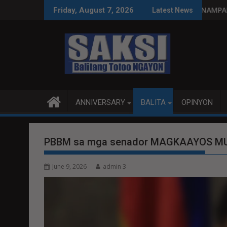
Skip
paggastos susi sa pag-unlad
PANANAMPALATAYA
Friday, August 7, 2026
Latest News
to
content
ANNIVERSARY
BALITA
OPINYON
PBBM sa mga senador MAGKAAYOS M
June 9, 2026
admin 3