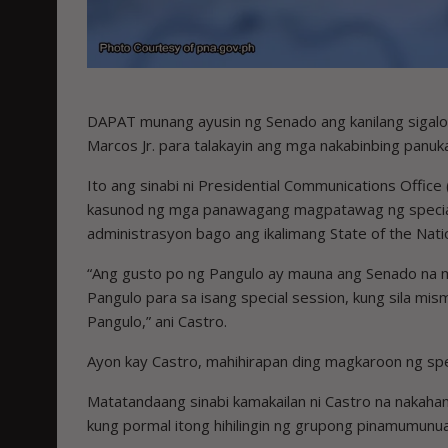
DAPAT munang ayusin ng Senado ang kanilang sigalo
Marcos Jr. para talakayin ang mga nakabinbing panuk
Ito ang sinabi ni Presidential Communications Office
kasunod ng mga panawagang magpatawag ng special
administrasyon bago ang ikalimang State of the Nat
“Ang gusto po ng Pangulo ay mauna ang Senado na ma
Pangulo para sa isang special session, kung sila mi
Pangulo,” ani Castro.
Ayon kay Castro, mahihirapan ding magkaroon ng sp
Matatandaang sinabi kamakailan ni Castro na nakah
kung pormal itong hihilingin ng grupong pinamumunu