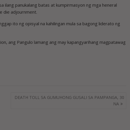
a ilang panukalang batas at kumpirmasyon ng mga heneral
ne die adjournment.
nggap ito ng opisyal na kahilingan mula sa bagong liderato ng
itution, ang Pangulo lamang ang may kapangyarihang magpatawag
DEATH TOLL SA GUMUHONG GUSALI SA PAMPANGA, 30
NA