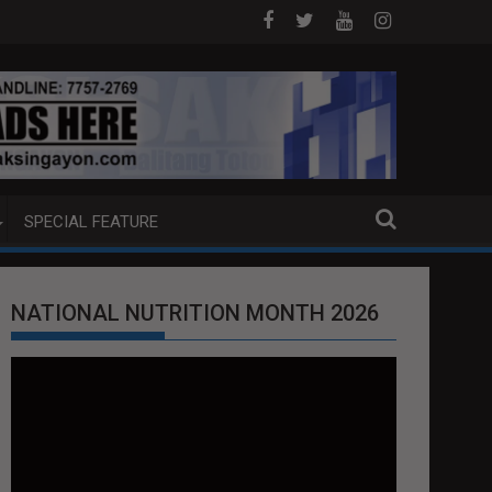
 SA DAVAO CITY
Sa tulong ng German expertise PNP PINALAWIG KAKAY
SPECIAL FEATURE
NATIONAL NUTRITION MONTH 2026
Video
Player