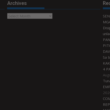
Archives
Re
Archives
SEN
MGA
Disi
unla
PAN
PIT
DAV
Sa 
KAK
4 P
Aug
Tun
EMP
202
COM
REP