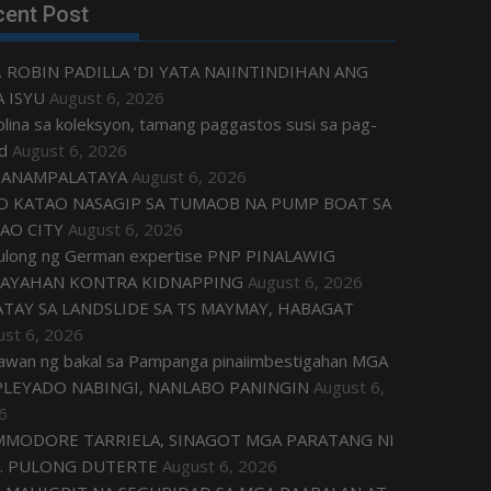
cent Post
. ROBIN PADILLA ‘DI YATA NAIINTINDIHAN ANG
 ISYU
August 6, 2026
plina sa koleksyon, tamang paggastos susi sa pag-
d
August 6, 2026
ANAMPALATAYA
August 6, 2026
O KATAO NASAGIP SA TUMAOB NA PUMP BOAT SA
AO CITY
August 6, 2026
tulong ng German expertise PNP PINALAWIG
AYAHAN KONTRA KIDNAPPING
August 6, 2026
ATAY SA LANDSLIDE SA TS MAYMAY, HABAGAT
ust 6, 2026
awan ng bakal sa Pampanga pinaiimbestigahan MGA
LEYADO NABINGI, NANLABO PANINGIN
August 6,
6
MODORE TARRIELA, SINAGOT MGA PARATANG NI
. PULONG DUTERTE
August 6, 2026