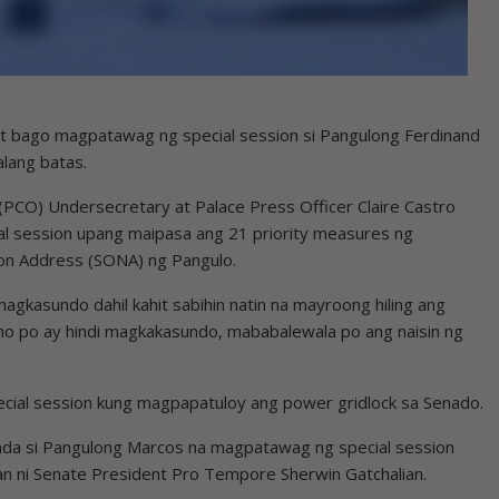
t bago magpatawag ng special session si Pangulong Ferdinand
alang batas.
 (PCO) Undersecretary at Palace Press Officer Claire Castro
 session upang maipasa ang 21 priority measures ng
ion Address (SONA) ng Pangulo.
gkasundo dahil kahit sabihin natin na mayroong hiling ang
smo po ay hindi magkakasundo, mababalewala po ang naisin ng
ecial session kung magpapatuloy ang power gridlock sa Senado.
anda si Pangulong Marcos na magpatawag ng special session
an ni Senate President Pro Tempore Sherwin Gatchalian.