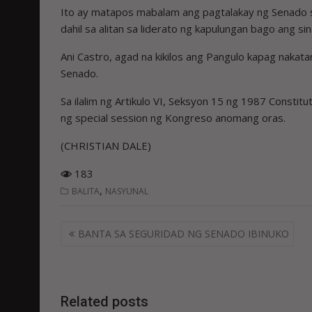
Ito ay matapos mabalam ang pagtalakay ng Senado s
dahil sa alitan sa liderato ng kapulungan bago ang si
Ani Castro, agad na kikilos ang Pangulo kapag nakata
Senado.
Sa ilalim ng Artikulo VI, Seksyon 15 ng 1987 Const
ng special session ng Kongreso anomang oras.
(CHRISTIAN DALE)
183
,
BALITA
NASYUNAL
Post
BANTA SA SEGURIDAD NG SENADO IBINUKO
navigation
Related posts