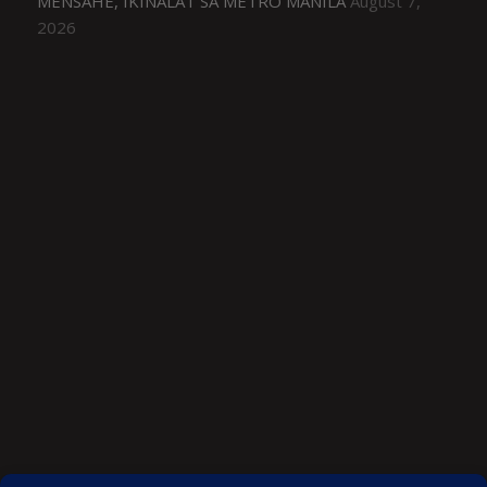
MENSAHE, IKINALAT SA METRO MANILA
August 7,
2026