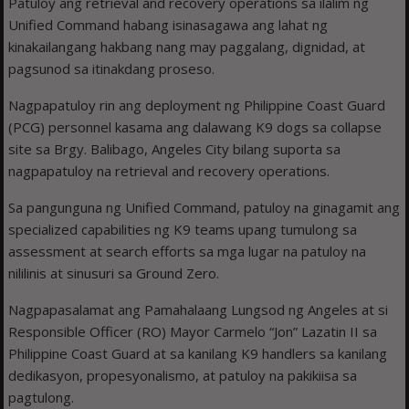
Patuloy ang retrieval and recovery operations sa ilalim ng
Unified Command habang isinasagawa ang lahat ng
kinakailangang hakbang nang may paggalang, dignidad, at
pagsunod sa itinakdang proseso.
Nagpapatuloy rin ang deployment ng Philippine Coast Guard
(PCG) personnel kasama ang dalawang K9 dogs sa collapse
site sa Brgy. Balibago, Angeles City bilang suporta sa
nagpapatuloy na retrieval and recovery operations.
Sa pangunguna ng Unified Command, patuloy na ginagamit ang
specialized capabilities ng K9 teams upang tumulong sa
assessment at search efforts sa mga lugar na patuloy na
nililinis at sinusuri sa Ground Zero.
Nagpapasalamat ang Pamahalaang Lungsod ng Angeles at si
Responsible Officer (RO) Mayor Carmelo “Jon” Lazatin II sa
Philippine Coast Guard at sa kanilang K9 handlers sa kanilang
dedikasyon, propesyonalismo, at patuloy na pakikiisa sa
pagtulong.