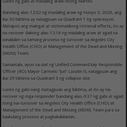
Lunes ng gabi at madaling araw nitong Martes.
Bandang alas-12:02 ng madaling araw ng Hunyo 9, 2026, ang
ika-30 biktima ay natagpuan sa Quadrant 1 ng operasyon.
Matapos ang maingat at sistematikong retrieval efforts, ito ay
na-recover dakong alas-12:16 ng madaling araw at agad na
isinailalim sa tamang proseso ng turnover sa Angeles City
Health Office (CHO) at Management of the Dead and Missing
(MDM) Team.
Samantala, ayon sa ulat ng Unified Command kay Responsible
Officer (RO) Mayor Carmelo “Jon” Lazatin II, natagpuan ang
ika-29 biktima sa Quadrant 3 ng collapse site.
Lunes ng gabi nang matagpuan ang biktima, at ito ay na-
recover ng mga responder bandang alas-9:37 ng gabi at agad
itong nai-turnover sa Angeles City Health Office (CHO) at
Management of the Dead and Missing (MDM) Team para sa
kaukulang proseso at pagkakakilanlan.