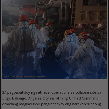
SA pagpapatuloy ng retrieval operations sa collapse site sa
Brgy. Balibago, Angeles City sa ilalim ng Unified Command,
dalawang magkasunod pang bangkay ang narekober noong