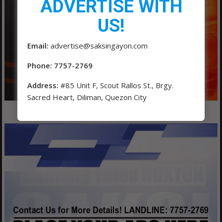
ADVERTISE WITH
US!
Email:
advertise@saksingayon.com
Phone: 7757-2769
Address:
#85 Unit F, Scout Rallos St., Brgy.
Sacred Heart, Diliman, Quezon City