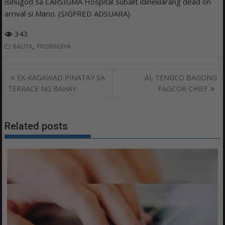
isinugod sa CARSIGMA Hospital subalit idineklarang dead on
arrival si Mario. (SIGFRED ADSUARA)
343
,
BALITA
PROBINSIYA
Post
EX-KAGAWAD PINATAY SA
AL TENGCO BAGONG
navigation
TERRACE NG BAHAY
PAGCOR CHIEF
Related posts