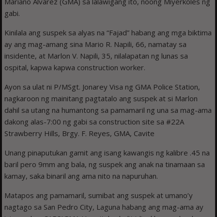
Mariano Alvarez (GMA) sa lalawigang ito, noong Miyerkoles ng
gabi.
Kinilala ang suspek sa alyas na “Fajad” habang ang mga biktima
ay ang mag-amang sina Mario R. Napili, 66, namatay sa
insidente, at Marlon V. Napili, 35, nilalapatan ng lunas sa
ospital, kapwa kapwa construction worker.
Ayon sa ulat ni P/MSgt. Jonarey Visa ng GMA Police Station,
nagkaroon ng mainitang pagtatalo ang suspek at si Marlon
dahil sa utang na humantong sa pamamaril ng una sa mag-ama
dakong alas-7:00 ng gabi sa construction site sa #22A
Strawberry Hills, Brgy. F. Reyes, GMA, Cavite
Unang pinaputukan gamit ang isang kawangis ng kalibre .45 na
baril pero 9mm ang bala, ng suspek ang anak na tinamaan sa
kamay, saka binaril ang ama nito na napuruhan.
Matapos ang pamamaril, sumibat ang suspek at umano’y
nagtago sa San Pedro City, Laguna habang ang mag-ama ay