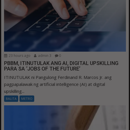
23 hours ago
admin 3
0
PBBM, ITINUTULAK ANG AI, DIGITAL UPSKILLING
PARA SA ‘JOBS OF THE FUTURE’
ITINUTULAK ni Pangulong Ferdinand R. Marcos Jr. ang
pagpapalawak ng artificial intelligence (AI) at digital
upskilling...
BALITA
METRO