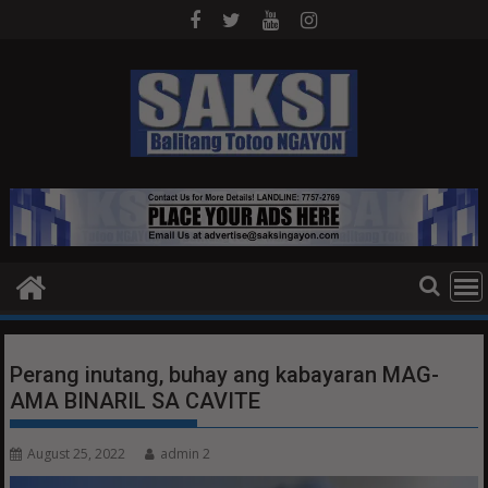
Skip
to
content
Perang inutang, buhay ang kabayaran MAG-
AMA BINARIL SA CAVITE
August 25, 2022
admin 2