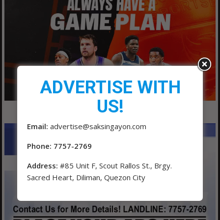
ADVERTISE WITH
US!
Email:
advertise@saksingayon.com
Phone: 7757-2769
Address:
#85 Unit F, Scout Rallos St., Brgy.
Sacred Heart, Diliman, Quezon City