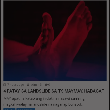
7 hours ago
admin 3
0
4 PATAY SA LANDSLIDE SA TS MAYMAY, HABAGAT
MAY apat na katao ang iniulat na nasawi sanhi ng
magkahiwalay na landslide na naganap bunsod...