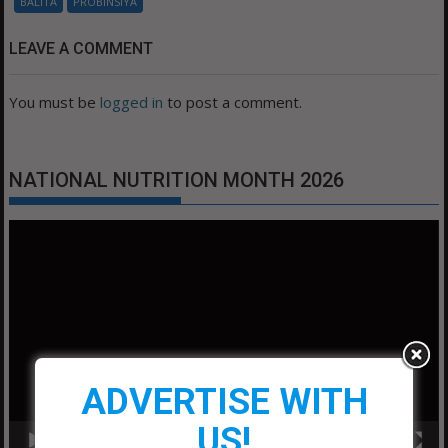
BALITA
PROBINSIYA
LEAVE A COMMENT
You must be
logged in
to post a comment.
NATIONAL NUTRITION MONTH 2026
Video
Player
ADVERTISE WITH
US!
00:00
01:04