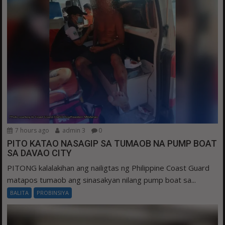
7 hours ago
admin 3
0
PITO KATAO NASAGIP SA TUMAOB NA PUMP BOAT
SA DAVAO CITY
PITONG kalalakihan ang nailigtas ng Philippine Coast Guard
matapos tumaob ang sinasakyan nilang pump boat sa...
BALITA
PROBINSIYA