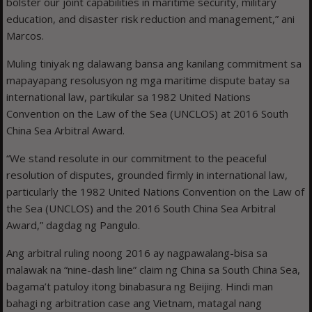
bolster our joint capabilities in maritime security, military
education, and disaster risk reduction and management,” ani
Marcos.
Muling tiniyak ng dalawang bansa ang kanilang commitment sa
mapayapang resolusyon ng mga maritime dispute batay sa
international law, partikular sa 1982 United Nations
Convention on the Law of the Sea (UNCLOS) at 2016 South
China Sea Arbitral Award.
“We stand resolute in our commitment to the peaceful
resolution of disputes, grounded firmly in international law,
particularly the 1982 United Nations Convention on the Law of
the Sea (UNCLOS) and the 2016 South China Sea Arbitral
Award,” dagdag ng Pangulo.
Ang arbitral ruling noong 2016 ay nagpawalang-bisa sa
malawak na “nine-dash line” claim ng China sa South China Sea,
bagama’t patuloy itong binabasura ng Beijing. Hindi man
bahagi ng arbitration case ang Vietnam, matagal nang