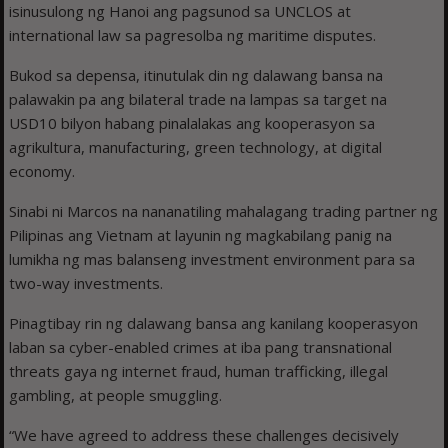
isinusulong ng Hanoi ang pagsunod sa UNCLOS at
international law sa pagresolba ng maritime disputes.
Bukod sa depensa, itinutulak din ng dalawang bansa na
palawakin pa ang bilateral trade na lampas sa target na
USD10 bilyon habang pinalalakas ang kooperasyon sa
agrikultura, manufacturing, green technology, at digital
economy.
Sinabi ni Marcos na nananatiling mahalagang trading partner ng
Pilipinas ang Vietnam at layunin ng magkabilang panig na
lumikha ng mas balanseng investment environment para sa
two-way investments.
Pinagtibay rin ng dalawang bansa ang kanilang kooperasyon
laban sa cyber-enabled crimes at iba pang transnational
threats gaya ng internet fraud, human trafficking, illegal
gambling, at people smuggling.
“We have agreed to address these challenges decisively