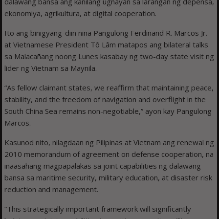
dalawang bansa ang kanilang ugnayan sa larangan ng depensa,
ekonomiya, agrikultura, at digital cooperation.
Ito ang binigyang-diin nina Pangulong Ferdinand R. Marcos Jr.
at Vietnamese President Tô Lâm matapos ang bilateral talks
sa Malacañang noong Lunes kasabay ng two-day state visit ng
lider ng Vietnam sa Maynila.
“As fellow claimant states, we reaffirm that maintaining peace,
stability, and the freedom of navigation and overflight in the
South China Sea remains non-negotiable,” ayon kay Pangulong
Marcos.
Kasunod nito, nilagdaan ng Pilipinas at Vietnam ang renewal ng
2010 memorandum of agreement on defense cooperation, na
inaasahang magpapalakas sa joint capabilities ng dalawang
bansa sa maritime security, military education, at disaster risk
reduction and management.
“This strategically important framework will significantly