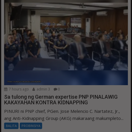
7 hours ago
admin 3
0
Sa tulong ng German expertise PNP PINALAWIG
KAKAYAHAN KONTRA KIDNAPPING
PINURI ni PNP chief, PGen. Jose Melencio C. Nartatez, Jr.,
ang Anti-Kidnapping Group (AKG) makaraang makumpleto...
BALITA
PROBINSIYA