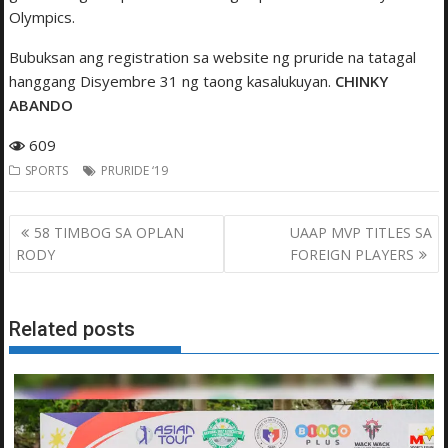
Olympics.
Bubuksan ang registration sa website ng pruride na tatagal
hanggang Disyembre 31 ng taong kasalukuyan.
CHINKY
ABANDO
609
SPORTS
PRURIDE ‘19
Post
58 TIMBOG SA OPLAN
UAAP MVP TITLES SA
navigation
RODY
FOREIGN PLAYERS
Related posts