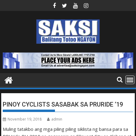
Skip
to
content
PINOY CYCLISTS SASABAK SA PRURIDE ‘19
November 19, 2018
admin
Muling tatakbo ang mga piling piling siklista ng bansa para sa