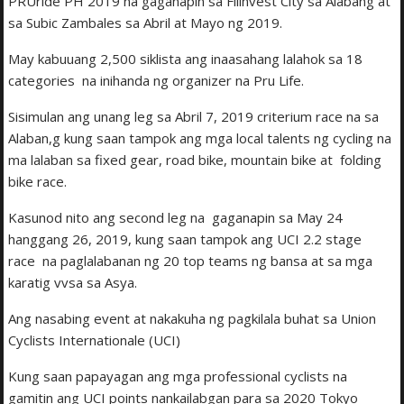
PRUride PH 2019 na gaganapin sa Filinvest City sa Alabang at
sa Subic Zambales sa Abril at Mayo ng 2019.
May kabuuang 2,500 siklista ang inaasahang lalahok sa 18
categories na inihanda ng organizer na Pru Life.
Sisimulan ang unang leg sa Abril 7, 2019 criterium race na sa
Alaban,g kung saan tampok ang mga local talents ng cycling na
ma lalaban sa fixed gear, road bike, mountain bike at folding
bike race.
Kasunod nito ang second leg na gaganapin sa May 24
hanggang 26, 2019, kung saan tampok ang UCI 2.2 stage
race na paglalabanan ng 20 top teams ng bansa at sa mga
karatig vvsa sa Asya.
Ang nasabing event at nakakuha ng pagkilala buhat sa Union
Cyclists Internationale (UCI)
Kung saan papayagan ang mga professional cyclists na
gamitin ang UCI points nankailabgan para sa 2020 Tokyo