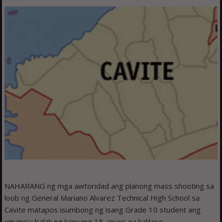
NAHARANG ng mga awtoridad ang planong mass shooting sa
loob ng General Mariano Alvarez Technical High School sa
Cavite matapos isumbong ng isang Grade 10 student ang
umano’y balak ng kanyang 15-anyos na kaklase.