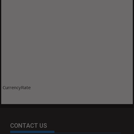
CurrencyRate
CONTACT US