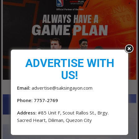
ADVERTISE WITH
US!
Email:
advertise@saksingayon.com
Phone: 7757-2769
Address:
#85 Unit F, Scout Rallos St., Brgy.
Sacred Heart, Diliman, Quezon City