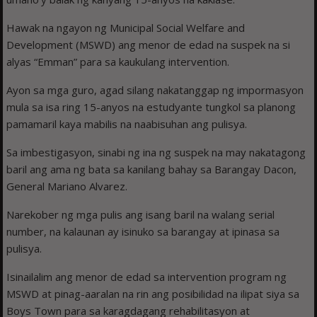
Hawak na ngayon ng Municipal Social Welfare and
Development (MSWD) ang menor de edad na suspek na si
alyas “Emman” para sa kaukulang intervention.
Ayon sa mga guro, agad silang nakatanggap ng impormasyon
mula sa isa ring 15-anyos na estudyante tungkol sa planong
pamamaril kaya mabilis na naabisuhan ang pulisya.
Sa imbestigasyon, sinabi ng ina ng suspek na may nakatagong
baril ang ama ng bata sa kanilang bahay sa Barangay Dacon,
General Mariano Alvarez.
Narekober ng mga pulis ang isang baril na walang serial
number, na kalaunan ay isinuko sa barangay at ipinasa sa
pulisya.
Isinailalim ang menor de edad sa intervention program ng
MSWD at pinag-aaralan na rin ang posibilidad na ilipat siya sa
Boys Town para sa karagdagang rehabilitasyon at