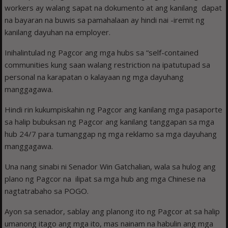
workers ay walang sapat na dokumento at ang kanilang dapat
na bayaran na buwis sa pamahalaan ay hindi nai -iremit ng
kanilang dayuhan na employer.
Inihalintulad ng Pagcor ang mga hubs sa “self-contained
communities kung saan walang restriction na ipatutupad sa
personal na karapatan o kalayaan ng mga dayuhang
manggagawa.
Hindi rin kukumpiskahin ng Pagcor ang kanilang mga pasaporte
sa halip bubuksan ng Pagcor ang kanilang tanggapan sa mga
hub 24/7 para tumanggap ng mga reklamo sa mga dayuhang
manggagawa.
Una nang sinabi ni Senador Win Gatchalian, wala sa hulog ang
plano ng Pagcor na ilipat sa mga hub ang mga Chinese na
nagtatrabaho sa POGO.
Ayon sa senador, sablay ang planong ito ng Pagcor at sa halip
umanong itago ang mga ito, mas nainam na habulin ang mga