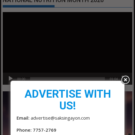
Video
Player
00:00
01:04
ADVERTISE WITH
US!
Email:
advertise@saksingayon.com
Phone: 7757-2769