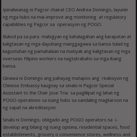
Ipinaliwanag ni Pagcor chairat CEO Andrea Domingo, layunin
ng mga hubs na mai-improve ang monitoring at regulatory
capabilities ng Pagcor sa operasyon ng POGO.
Bukod pa sa para mabigyan ng kahalagahan ang karapatan at
kaligtasan ng mga dayuhang manggagawa sa bansa tulad ng
kagustuhan ng pamahalaan na matiyak ang kaligtasan ng mga
overseas Filipino workers na nagtatrabaho sa mga ibang
bansa.
Ginawa ni Domingo ang pahayag matapos ang reaksiyon ng
Chinese Embassy kaugnay sa sinabi ni Pagcor Special
Assistant to the Chair Jose Tria sa paglilipat ng lahat ng
POGO operations sa isang hubs sa sandaling magkaroon na
ng sapat na akreditasyon.
Sinabi ni Domingo, obligado ang POGO operators na i-
develop ang bilang ng isang opisina, residential spaces, food
establishments, grocery o convenience stores, wellness and