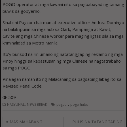
POGO operator at mga kawani nito sa pagbabayad ng tamang
buwis sa gobyerno.
Sinabi ni Pagcor chairman at executive officer Andrea Domingo
na balak ipunin sa mga hub sa Clark, Pampanga at Kawit,
Cavite ang mga Chinese worker para maging ligtas sila sa mga
kriminalidad sa Metro Manila.
Ito’y bunsod na rin umano ng natatanggap ng reklamo ng mga
Pinoy hinggil sa kabastusan ng mga Chinese na nagtatrabaho
sa mga POGO.
Pinalagan naman ito ng Mala­cañang sa pagsabing labag ito sa
Revised Penal Code.
509
,
,
NASYUNAL
NEWS BREAK
pagcor
pogo hubs
Post
MAS MAHABANG
PULIS NA TATANGGAP NG