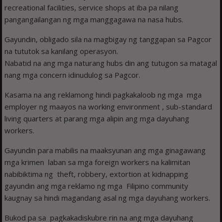
recreational facilities, service shops at iba pa nilang
pangangailangan ng mga manggagawa na nasa hubs.
Gayundin, obligado sila na magbigay ng tanggapan sa Pagcor
na tututok sa kanilang operasyon.
Nabatid na ang mga naturang hubs din ang tutugon sa matagal
nang mga concern idinudulog sa Pagcor.
Kasama na ang reklamong hindi pagkakaloob ng mga mga
employer ng maayos na working environment , sub-standard
living quarters at parang mga alipin ang mga dayuhang
workers.
Gayundin para mabilis na maaksyunan ang mga ginagawang
mga krimen laban sa mga foreign workers na kalimitan
nabibiktima ng theft, robbery, extortion at kidnapping
gayundin ang mga reklamo ng mga Filipino community
kaugnay sa hindi magandang asal ng mga dayuhang workers.
Bukod pa sa pagkakadiskubre rin na ang mga dayuhang