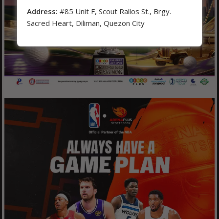
Address:
#85 Unit F, Scout Rallos St., Brgy.
Sacred Heart, Diliman, Quezon City