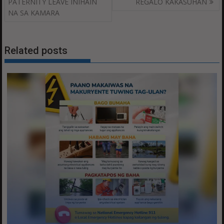
navigation
PATERNITY LEAVE INIHAIN
REGALO KAKASUHAN
NA SA KAMARA
Related posts