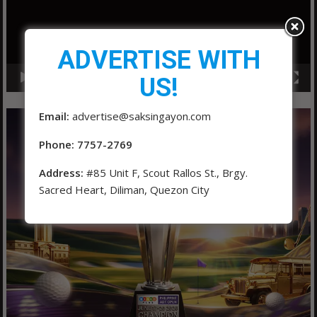
ADVERTISE WITH
US!
00:00
01:04
Email:
advertise@saksingayon.com
Phone: 7757-2769
Address:
#85 Unit F, Scout Rallos St., Brgy.
Sacred Heart, Diliman, Quezon City