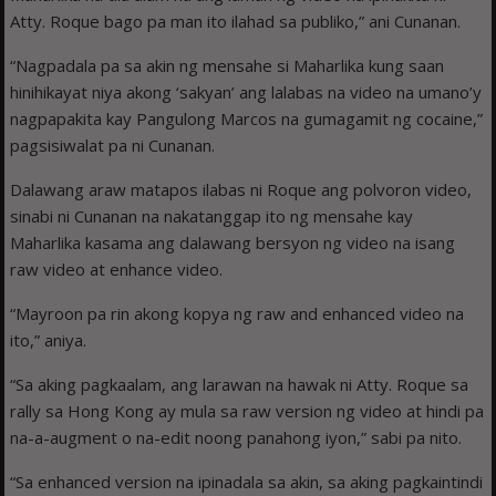
Atty. Roque bago pa man ito ilahad sa publiko,” ani Cunanan.
“Nagpadala pa sa akin ng mensahe si Maharlika kung saan
hinihikayat niya akong ‘sakyan’ ang lalabas na video na umano’y
nagpapakita kay Pangulong Marcos na gumagamit ng cocaine,”
pagsisiwalat pa ni Cunanan.
Dalawang araw matapos ilabas ni Roque ang polvoron video,
sinabi ni Cunanan na nakatanggap ito ng mensahe kay
Maharlika kasama ang dalawang bersyon ng video na isang
raw video at enhance video.
“Mayroon pa rin akong kopya ng raw and enhanced video na
ito,” aniya.
“Sa aking pagkaalam, ang larawan na hawak ni Atty. Roque sa
rally sa Hong Kong ay mula sa raw version ng video at hindi pa
na-a-augment o na-edit noong panahong iyon,” sabi pa nito.
“Sa enhanced version na ipinadala sa akin, sa aking pagkaintindi