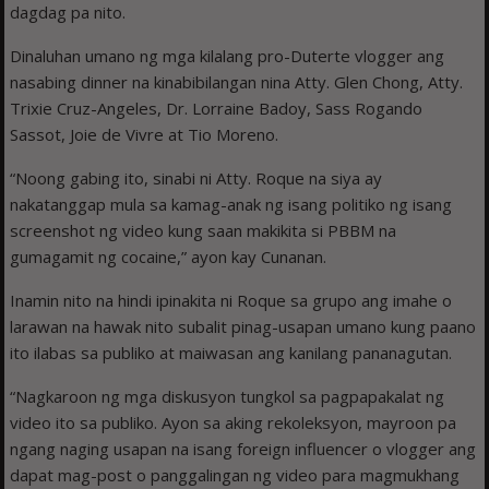
dagdag pa nito.
Dinaluhan umano ng mga kilalang pro-Duterte vlogger ang
nasabing dinner na kinabibilangan nina Atty. Glen Chong, Atty.
Trixie Cruz-Angeles, Dr. Lorraine Badoy, Sass Rogando
Sassot, Joie de Vivre at Tio Moreno.
“Noong gabing ito, sinabi ni Atty. Roque na siya ay
nakatanggap mula sa kamag-anak ng isang politiko ng isang
screenshot ng video kung saan makikita si PBBM na
gumagamit ng cocaine,” ayon kay Cunanan.
Inamin nito na hindi ipinakita ni Roque sa grupo ang imahe o
larawan na hawak nito subalit pinag-usapan umano kung paano
ito ilabas sa publiko at maiwasan ang kanilang pananagutan.
“Nagkaroon ng mga diskusyon tungkol sa pagpapakalat ng
video ito sa publiko. Ayon sa aking rekoleksyon, mayroon pa
ngang naging usapan na isang foreign influencer o vlogger ang
dapat mag-post o panggalingan ng video para magmukhang