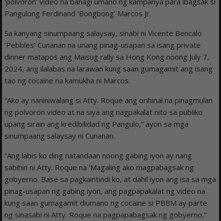
‘polvoron’ video na bahagi umano ng kampanya para ibagsak si
Pangulong Ferdinand ‘Bongbong’ Marcos Jr.
Sa kanyang sinumpaang salaysay, sinabi ni Vicente Bencalo
‘Pebbles’ Cunanan na unang pinag-usapan sa isang private
dinner matapos ang Maisug rally sa Hong Kong noong July 7,
2024, ang ilalabas na larawan kung saan gumagamit ang isang
tao ng cocaine na kamukha ni Marcos.
“Ako ay naniniwalang si Atty. Roque ang orihinal na pinagmulan
ng polvoron video at na siya ang nagpakalat nito sa publiko
upang sirain ang kredibilidad ng Pangulo,” ayon sa mga
sinumpaang salaysay ni Cunanan.
“Ang labis ko ding natandaan noong gabing iyon ay nang
sabihin ni Atty. Roque na ‘Magaling ako magpabagsak ng
gobyerno. Base sa pagkaintindi ko, at dahil iyon ang isa sa mga
pinag-usapan ng gabing iyon, ang pagpapakalat ng video na
kung saan gumagamit diumano ng cocaine si PBBM ay parte
ng sinasabi ni Atty. Roque na pagpapabagsak ng gobyerno,”