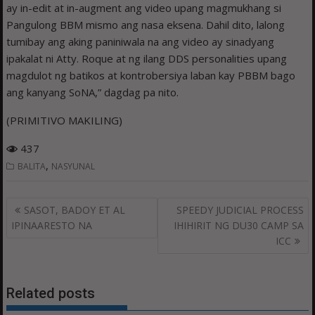
ay in-edit at in-augment ang video upang magmukhang si
Pangulong BBM mismo ang nasa eksena. Dahil dito, lalong
tumibay ang aking paniniwala na ang video ay sinadyang
ipakalat ni Atty. Roque at ng ilang DDS personalities upang
magdulot ng batikos at kontrobersiya laban kay PBBM bago
ang kanyang SoNA,” dagdag pa nito.
(PRIMITIVO MAKILING)
437
,
BALITA
NASYUNAL
Post
SASOT, BADOY ET AL
SPEEDY JUDICIAL PROCESS
navigation
IPINAARESTO NA
IHIHIRIT NG DU30 CAMP SA
ICC
Related posts