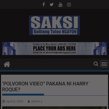
Skip
to
content
‘POLVORON VIDEO” PAKANA NI HARRY
ROQUE?
April 8, 2025
admin 3