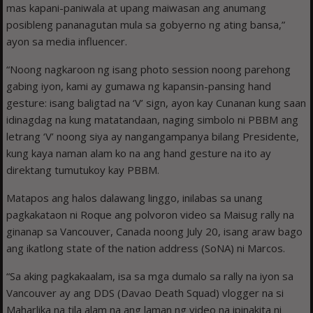
mas kapani-paniwala at upang maiwasan ang anumang
posibleng pananagutan mula sa gobyerno ng ating bansa,”
ayon sa media influencer.
“Noong nagkaroon ng isang photo session noong parehong
gabing iyon, kami ay gumawa ng kapansin-pansing hand
gesture: isang baligtad na ‘V’ sign, ayon kay Cunanan kung saan
idinagdag na kung matatandaan, naging simbolo ni PBBM ang
letrang ‘V’ noong siya ay nangangampanya bilang Presidente,
kung kaya naman alam ko na ang hand gesture na ito ay
direktang tumutukoy kay PBBM.
Matapos ang halos dalawang linggo, inilabas sa unang
pagkakataon ni Roque ang polvoron video sa Maisug rally na
ginanap sa Vancouver, Canada noong July 20, isang araw bago
ang ikatlong state of the nation address (SoNA) ni Marcos.
“Sa aking pagkakaalam, isa sa mga dumalo sa rally na iyon sa
Vancouver ay ang DDS (Davao Death Squad) vlogger na si
Maharlika na tila alam na ang laman ng video na ipinakita ni