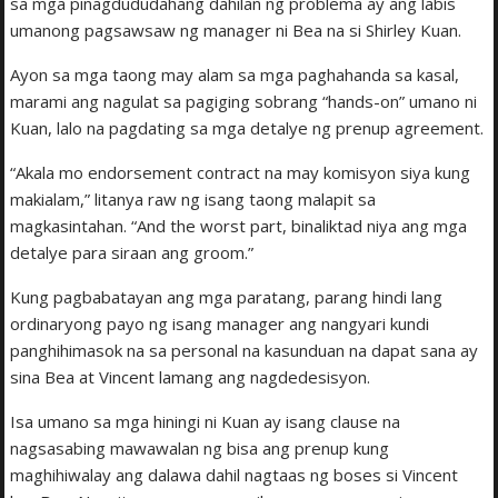
sa mga pinagdududahang dahilan ng problema ay ang labis
umanong pagsawsaw ng manager ni Bea na si Shirley Kuan.
Ayon sa mga taong may alam sa mga paghahanda sa kasal,
marami ang nagulat sa pagiging sobrang “hands-on” umano ni
Kuan, lalo na pagdating sa mga detalye ng prenup agreement.
“Akala mo endorsement contract na may komisyon siya kung
makialam,” litanya raw ng isang taong malapit sa
magkasintahan. “And the worst part, binaliktad niya ang mga
detalye para siraan ang groom.”
Kung pagbabatayan ang mga paratang, parang hindi lang
ordinaryong payo ng isang manager ang nangyari kundi
panghihimasok na sa personal na kasunduan na dapat sana ay
sina Bea at Vincent lamang ang nagdedesisyon.
Isa umano sa mga hiningi ni Kuan ay isang clause na
nagsasabing mawawalan ng bisa ang prenup kung
maghihiwalay ang dalawa dahil nagtaas ng boses si Vincent