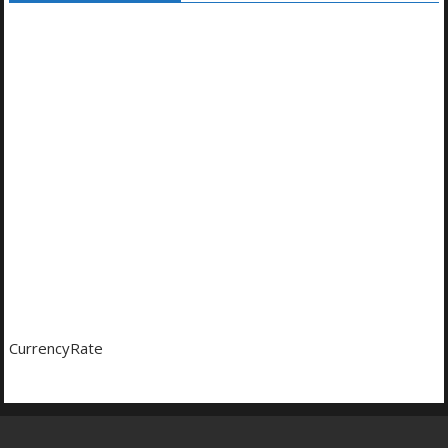
CurrencyRate