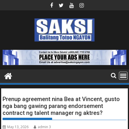
Skip
to
content
Prenup agreement nina Bea at Vincent, gusto
nga bang gawing parang endorsement
contract ng talent manager ng aktres?
May 13, 2026
admin 3