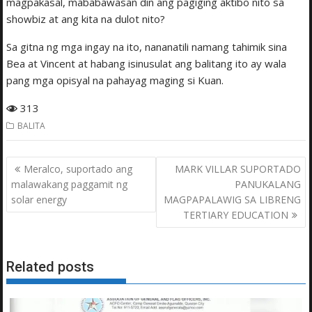
magpakasal, mababawasan din ang pagiging aktibo nito sa
showbiz at ang kita na dulot nito?
Sa gitna ng mga ingay na ito, nananatili namang tahimik sina
Bea at Vincent at habang isinusulat ang balitang ito ay wala
pang mga opisyal na pahayag maging si Kuan.
313
BALITA
Post
Meralco, suportado ang
MARK VILLAR SUPORTADO
navigation
malawakang paggamit ng
PANUKALANG
solar energy
MAGPAPALAWIG SA LIBRENG
TERTIARY EDUCATION
Related posts