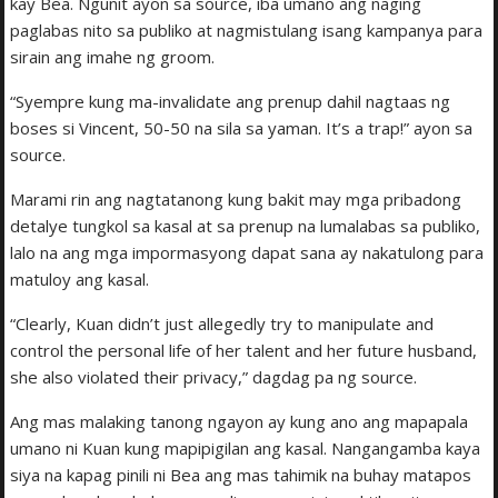
kay Bea. Ngunit ayon sa source, iba umano ang naging
paglabas nito sa publiko at nagmistulang isang kampanya para
sirain ang imahe ng groom.
“Syempre kung ma-invalidate ang prenup dahil nagtaas ng
boses si Vincent, 50-50 na sila sa yaman. It’s a trap!” ayon sa
source.
Marami rin ang nagtatanong kung bakit may mga pribadong
detalye tungkol sa kasal at sa prenup na lumalabas sa publiko,
lalo na ang mga impormasyong dapat sana ay nakatulong para
matuloy ang kasal.
“Clearly, Kuan didn’t just allegedly try to manipulate and
control the personal life of her talent and her future husband,
she also violated their privacy,” dagdag pa ng source.
Ang mas malaking tanong ngayon ay kung ano ang mapapala
umano ni Kuan kung mapipigilan ang kasal. Nangangamba kaya
siya na kapag pinili ni Bea ang mas tahimik na buhay matapos