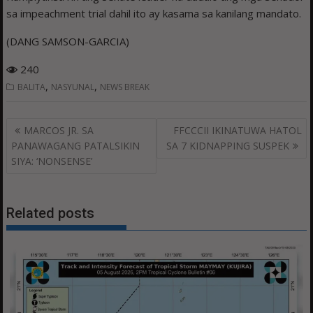
sa impeachment trial dahil ito ay kasama sa kanilang mandato.
(DANG SAMSON-GARCIA)
240
,
,
BALITA
NASYUNAL
NEWS BREAK
Post
MARCOS JR. SA
FFCCCII IKINATUWA HATOL
navigation
PANAWAGANG PATALSIKIN
SA 7 KIDNAPPING SUSPEK
SIYA: ‘NONSENSE’
Related posts