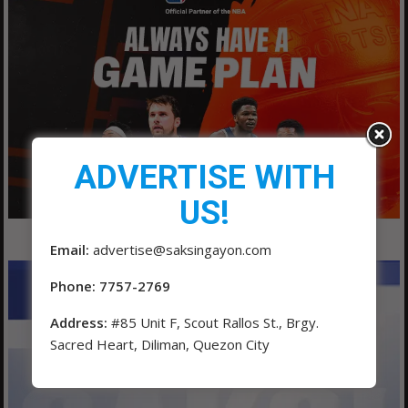
ADVERTISE WITH
US!
Email:
advertise@saksingayon.com
Phone: 7757-2769
Address:
#85 Unit F, Scout Rallos St., Brgy.
Sacred Heart, Diliman, Quezon City