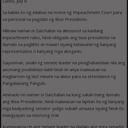
Lunes, July 6.
Sa kabila ito ng inilabas na notice ng Impeachment Court para
sa personal na pagdalo ng Bise Presidente.
Nilinaw naman ni Gatchalian na alinsunod sa kanilang
impeachment rules, hindi obligado ang bise presidente na
dumalo sa paglilitis at maaari siyang katawanin ng kanyang
representative o kanyang mga abogado.
Gayunman, sinabi ng senate leader na pinaghahandaan nila ang
anomang posibilidad dahil hindi rin anya maiiwasan na
magkaroon ng last minute na abiso para sa attendance ng
Pangalawang Pangulo.
Aminado rin naman si Gatchalian na kung sakali mang dumalo
ang Bise Presidente, hindi maiiwasan na lapitan ito ng kanyang
mga kaalyadong senator-judge subalit umaasa siyang hindi ito
mangyayari sa mismong trial.
Kumpiyansa rin ang Senate leader na dadalo ang mga senador