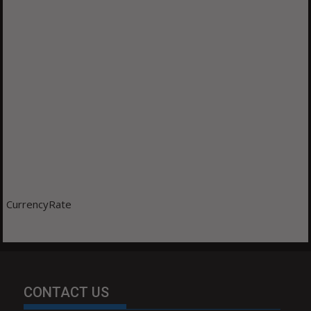
CurrencyRate
CONTACT US