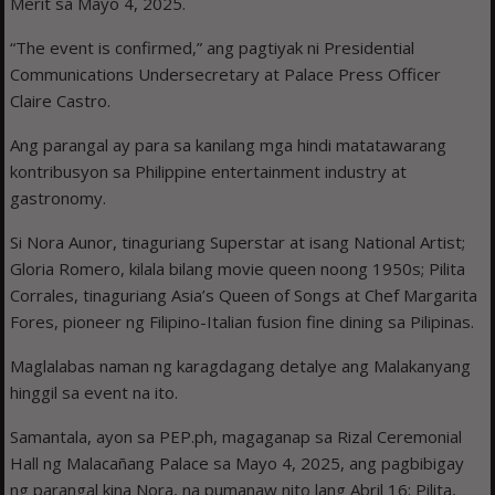
Merit sa Mayo 4, 2025.
“The event is confirmed,” ang pagtiyak ni Presidential
Communications Undersecretary at Palace Press Officer
Claire Castro.
Ang parangal ay para sa kanilang mga hindi matatawarang
kontribusyon sa Philippine entertainment industry at
gastronomy.
Si Nora Aunor, tinaguriang Superstar at isang National Artist;
Gloria Romero, kilala bilang movie queen noong 1950s; Pilita
Corrales, tinaguriang Asia’s Queen of Songs at Chef Margarita
Fores, pioneer ng Filipino-Italian fusion fine dining sa Pilipinas.
Maglalabas naman ng karagdagang detalye ang Malakanyang
hinggil sa event na ito.
Samantala, ayon sa PEP.ph, magaganap sa Rizal Ceremonial
Hall ng Malacañang Palace sa Mayo 4, 2025, ang pagbibigay
ng parangal kina Nora, na pumanaw nito lang Abril 16; Pilita,