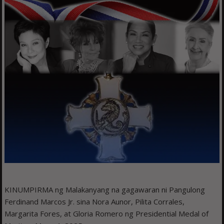
KINUMPIRMA ng Malakanyang na gagawaran ni Pangulong
Ferdinand Marcos Jr. sina Nora Aunor, Pilita Corrales,
Margarita Fores, at Gloria Romero ng Presidential Medal of