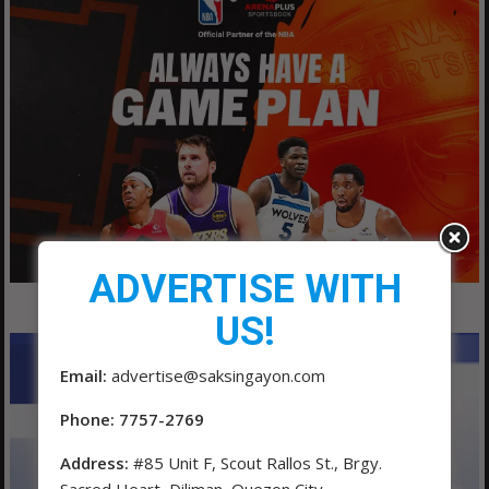
ADVERTISE WITH
US!
Email:
advertise@saksingayon.com
Phone: 7757-2769
Address:
#85 Unit F, Scout Rallos St., Brgy.
Sacred Heart, Diliman, Quezon City