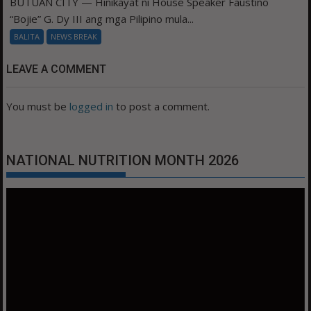
BUTUAN CITY — Hinikayat ni House Speaker Faustino
“Bojie” G. Dy III ang mga Pilipino mula...
BALITA
NEWS BREAK
LEAVE A COMMENT
You must be
logged in
to post a comment.
NATIONAL NUTRITION MONTH 2026
Video
Player