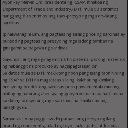
Ayon kay Marvin Lim, presidente ng CSAP, itinakda ng
Department of Trade and Industry,(DTI) mula 50 sentimos
hanggang 80 sentimos ang taas-presyo ng mga de-latang
sardinas.
Ipinaliwanag ni Lim, ang pagtaas ng selling price ng sardinas ay
bunsod ng pagtaas ng presyo ng mga isdang tamban na
ginagamit sa pagawa ng sardinas.
Gayundin, ang mga ginagamit na tin plate na packing materials
ng nabanggit na produkto ay nagsipagtaasan din.
Sa datos mula sa DTI, makikitang noon pang isang taon hiniling
ng CSAP sa DTI na magtataas sila ng kalahati ng kanilang
presyo ng produktong sardinas pero pansamantala munang
hiniling ng naturang ahensya ng gobyerno na mapanatili muna
sa dating presyo ang mga sardinas, na kanila namang
pinagbigyan.
Samantala, may paggalaw din pataas ang presyo ng ilang
brand ng condiments, tulad ng toyo , suka ,patis; at formula