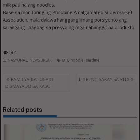
milk pati na ang noodles.
Base sa monitoring ng Philippine Amalgamated Supermarket
Association, mula dalawa hanggang limang porsiyento ang
kailangang idagdag sa presyo ng mga nabanggit na produkto.
561
,
,
,
NASYUNAL
NEWS BREAK
DTI
noodle
sardine
Post
PAMILYA BATOCABE
LIBRENG SAKAY SA PITX
navigation
DISMAYADO SA KASO
Related posts