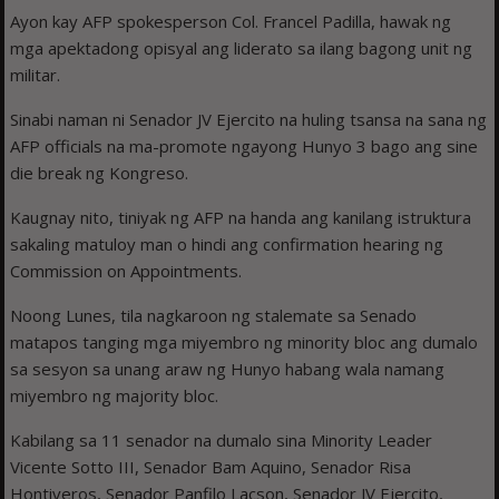
Ayon kay AFP spokesperson Col. Francel Padilla, hawak ng
mga apektadong opisyal ang liderato sa ilang bagong unit ng
militar.
Sinabi naman ni Senador JV Ejercito na huling tsansa na sana ng
AFP officials na ma-promote ngayong Hunyo 3 bago ang sine
die break ng Kongreso.
Kaugnay nito, tiniyak ng AFP na handa ang kanilang istruktura
sakaling matuloy man o hindi ang confirmation hearing ng
Commission on Appointments.
Noong Lunes, tila nagkaroon ng stalemate sa Senado
matapos tanging mga miyembro ng minority bloc ang dumalo
sa sesyon sa unang araw ng Hunyo habang wala namang
miyembro ng majority bloc.
Kabilang sa 11 senador na dumalo sina Minority Leader
Vicente Sotto III, Senador Bam Aquino, Senador Risa
Hontiveros, Senador Panfilo Lacson, Senador JV Ejercito,