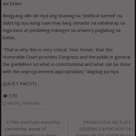
ani Drilon.
Binigyang-diin din niya ang tinawag na “political turmoil” na
dulot ng isyu kung saan may ilang senador na nahaharap sa
mga kaso at posibleng managot sa umano’y paglabag sa
batas.
“That is why this is very critical, Your Honor, that this
Honorable Court provides Congress and the public in general
the guidelines on what is constitutional and what can be done
with the unprogrammed appropriation,” dagdag pa niya.
(JULIET PACOT)
179
,
BALITA
NASYUNAL
Post
PBA chief hails ArenaPlus
PROMOSYON NG 5 AFP
navigation
partnership ahead of
GENERALS APEKTADO SA
Commissioner’s Cup Finals
KAWALAN NG QUORUM SA