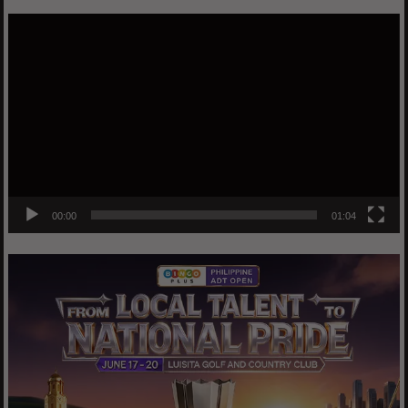
Video
Player
00:00
01:04