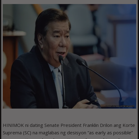
HINIMOK ni dating Senate President Franklin Drilon ang Korte
Suprema (SC) na maglabas ng desisyon “as early as possible”