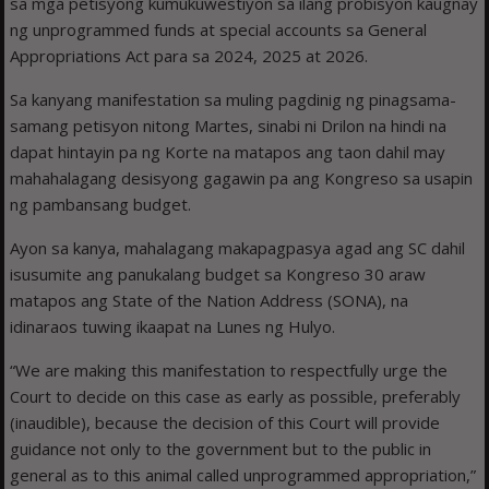
sa mga petisyong kumukuwestiyon sa ilang probisyon kaugnay
ng unprogrammed funds at special accounts sa General
Appropriations Act para sa 2024, 2025 at 2026.
Sa kanyang manifestation sa muling pagdinig ng pinagsama-
samang petisyon nitong Martes, sinabi ni Drilon na hindi na
dapat hintayin pa ng Korte na matapos ang taon dahil may
mahahalagang desisyong gagawin pa ang Kongreso sa usapin
ng pambansang budget.
Ayon sa kanya, mahalagang makapagpasya agad ang SC dahil
isusumite ang panukalang budget sa Kongreso 30 araw
matapos ang State of the Nation Address (SONA), na
idinaraos tuwing ikaapat na Lunes ng Hulyo.
“We are making this manifestation to respectfully urge the
Court to decide on this case as early as possible, preferably
(inaudible), because the decision of this Court will provide
guidance not only to the government but to the public in
general as to this animal called unprogrammed appropriation,”