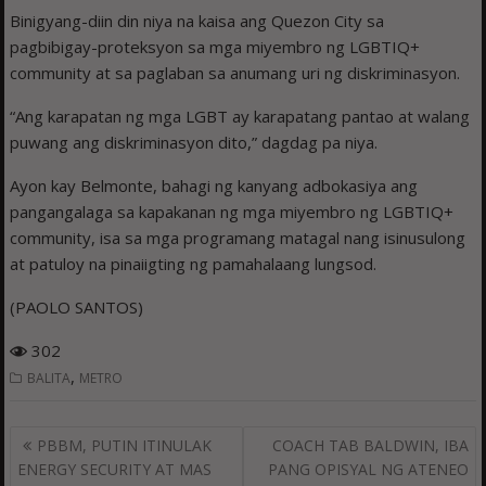
Binigyang-diin din niya na kaisa ang Quezon City sa
pagbibigay-proteksyon sa mga miyembro ng LGBTIQ+
community at sa paglaban sa anumang uri ng diskriminasyon.
“Ang karapatan ng mga LGBT ay karapatang pantao at walang
puwang ang diskriminasyon dito,” dagdag pa niya.
Ayon kay Belmonte, bahagi ng kanyang adbokasiya ang
pangangalaga sa kapakanan ng mga miyembro ng LGBTIQ+
community, isa sa mga programang matagal nang isinusulong
at patuloy na pinaiigting ng pamahalaang lungsod.
(PAOLO SANTOS)
302
,
BALITA
METRO
Post
PBBM, PUTIN ITINULAK
COACH TAB BALDWIN, IBA
navigation
ENERGY SECURITY AT MAS
PANG OPISYAL NG ATENEO