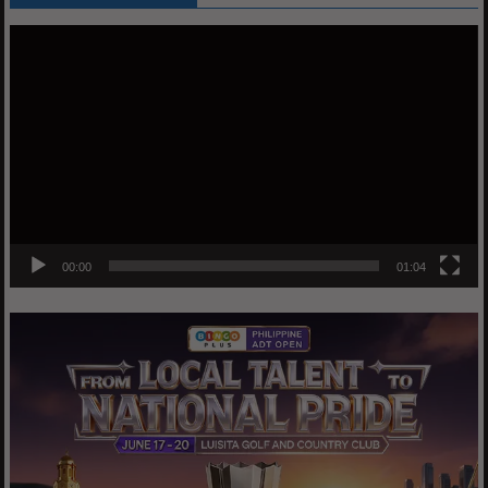
Video
Player
00:00
01:04