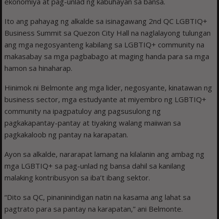
ekonomiya at pag-unlad ng kabuhayan sa bansa.
Ito ang pahayag ng alkalde sa isinagawang 2nd QC LGBTIQ+
Business Summit sa Quezon City Hall na naglalayong tulungan
ang mga negosyanteng kabilang sa LGBTIQ+ community na
makasabay sa mga pagbabago at maging handa para sa mga
hamon sa hinaharap.
Hinimok ni Belmonte ang mga lider, negosyante, kinatawan ng
business sector, mga estudyante at miyembro ng LGBTIQ+
community na ipagpatuloy ang pagsusulong ng
pagkakapantay-pantay at tiyaking walang maiiwan sa
pagkakaloob ng pantay na karapatan.
Ayon sa alkalde, nararapat lamang na kilalanin ang ambag ng
mga LGBTIQ+ sa pag-unlad ng bansa dahil sa kanilang
malaking kontribusyon sa iba’t ibang sektor.
“Dito sa QC, pinaninindigan natin na kasama ang lahat sa
pagtrato para sa pantay na karapatan,” ani Belmonte.