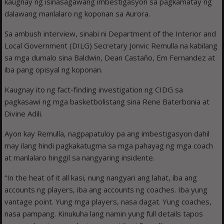
kaugnay ng isinasagawang imbestigasyon sa pagkamatay ng
dalawang manlalaro ng koponan sa Aurora.
Sa ambush interview, sinabi ni Department of the Interior and
Local Government (DILG) Secretary Jonvic Remulla na kabilang
sa mga dumalo sina Baldwin, Dean Castaño, Em Fernandez at
iba pang opisyal ng koponan.
Kaugnay ito ng fact-finding investigation ng CIDG sa
pagkasawi ng mga basketbolistang sina Rene Baterbonia at
Divine Adili.
Ayon kay Remulla, nagpapatuloy pa ang imbestigasyon dahil
may ilang hindi pagkakatugma sa mga pahayag ng mga coach
at manlalaro hinggil sa nangyaring insidente.
“In the heat of it all kasi, nung nangyari ang lahat, iba ang
accounts ng players, iba ang accounts ng coaches. Iba yung
vantage point. Yung mga players, nasa dagat. Yung coaches,
nasa pampang. Kinukuha lang namin yung full details tapos