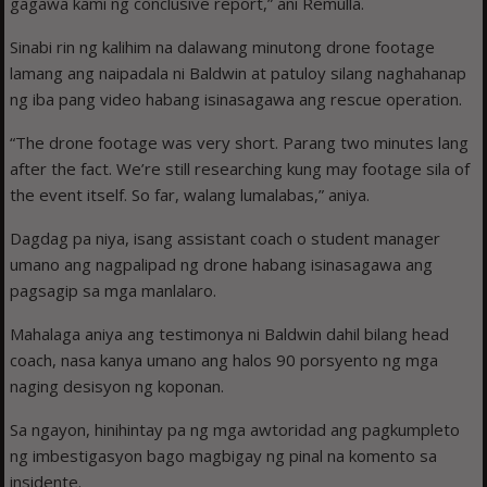
gagawa kami ng conclusive report,” ani Remulla.
Sinabi rin ng kalihim na dalawang minutong drone footage
lamang ang naipadala ni Baldwin at patuloy silang naghahanap
ng iba pang video habang isinasagawa ang rescue operation.
“The drone footage was very short. Parang two minutes lang
after the fact. We’re still researching kung may footage sila of
the event itself. So far, walang lumalabas,” aniya.
Dagdag pa niya, isang assistant coach o student manager
umano ang nagpalipad ng drone habang isinasagawa ang
pagsagip sa mga manlalaro.
Mahalaga aniya ang testimonya ni Baldwin dahil bilang head
coach, nasa kanya umano ang halos 90 porsyento ng mga
naging desisyon ng koponan.
Sa ngayon, hinihintay pa ng mga awtoridad ang pagkumpleto
ng imbestigasyon bago magbigay ng pinal na komento sa
insidente.