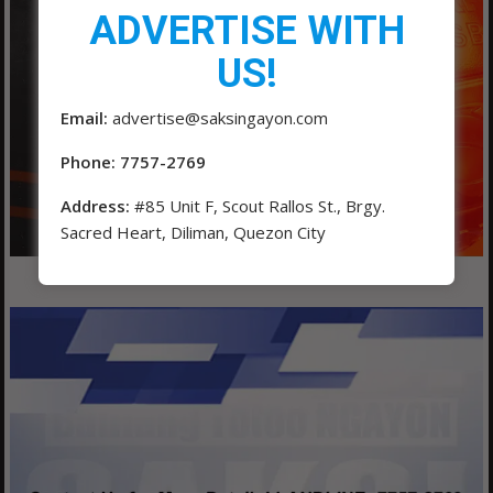
ADVERTISE WITH
US!
Email:
advertise@saksingayon.com
Phone: 7757-2769
Address:
#85 Unit F, Scout Rallos St., Brgy.
Sacred Heart, Diliman, Quezon City