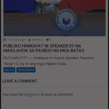
19 hours ago
admin 3
0
PUBLIKO HINIKAYAT NI SPEAKER DY NA
MAKILAHOK SA PAGBUO NG MGA BATAS
BUTUAN CITY — Hinikayat ni House Speaker Faustino
“Bojie” G. Dy III ang mga Pilipino mula...
BALITA
NEWS BREAK
LEAVE A COMMENT
You must be
logged in
to post a comment.