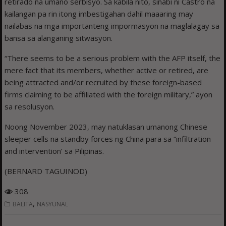
retirado na umano serbisyo. Sa kabila nito, sinabi ni Castro na
kailangan pa rin itong imbestigahan dahil maaaring may
nailabas na mga importanteng impormasyon na maglalagay sa
bansa sa alanganing sitwasyon.
“There seems to be a serious problem with the AFP itself, the
mere fact that its members, whether active or retired, are
being attracted and/or recruited by these foreign-based
firms claiming to be affiliated with the foreign military,” ayon
sa resolusyon.
Noong November 2023, may natuklasan umanong Chinese
sleeper cells na standby forces ng China para sa “infiltration
and intervention’ sa Pilipinas.
(BERNARD TAGUINOD)
308
,
BALITA
NASYUNAL