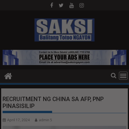
Skip
to
content
RECRUITMENT NG CHINA SA AFP, PNP
PINASISILIP
April 17, 2024
admin 5