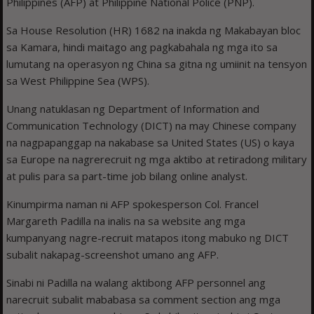
Philippines (AFP) at Philippine National Police (PNP).
Sa House Resolution (HR) 1682 na inakda ng Makabayan bloc
sa Kamara, hindi maitago ang pagkabahala ng mga ito sa
lumutang na operasyon ng China sa gitna ng umiinit na tensyon
sa West Philippine Sea (WPS).
Unang natuklasan ng Department of Information and
Communication Technology (DICT) na may Chinese company
na nagpapanggap na nakabase sa United States (US) o kaya
sa Europe na nagrerecruit ng mga aktibo at retiradong military
at pulis para sa part-time job bilang online analyst.
Kinumpirma naman ni AFP spokesperson Col. Francel
Margareth Padilla na inalis na sa website ang mga
kumpanyang nagre-recruit matapos itong mabuko ng DICT
subalit nakapag-screenshot umano ang AFP.
Sinabi ni Padilla na walang aktibong AFP personnel ang
narecruit subalit mababasa sa comment section ang mga