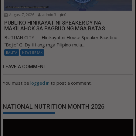
August 7, 2026
admin 3
0
PUBLIKO HINIKAYAT NI SPEAKER DY NA
MAKILAHOK SA PAGBUO NG MGA BATAS
BUTUAN CITY — Hinikayat ni House Speaker Faustino
“Bojie” G. Dy III ang mga Pilipino mula...
BALITA
NEWS BREAK
LEAVE A COMMENT
You must be
logged in
to post a comment.
NATIONAL NUTRITION MONTH 2026
Video
Player