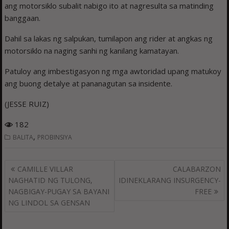
ang motorsiklo subalit nabigo ito at nagresulta sa matinding
banggaan.
Dahil sa lakas ng salpukan, tumilapon ang rider at angkas ng
motorsiklo na naging sanhi ng kanilang kamatayan.
Patuloy ang imbestigasyon ng mga awtoridad upang matukoy
ang buong detalye at pananagutan sa insidente.
(JESSE RUIZ)
182
,
BALITA
PROBINSIYA
Post
CAMILLE VILLAR
CALABARZON
navigation
NAGHATID NG TULONG,
IDINEKLARANG INSURGENCY-
NAGBIGAY-PUGAY SA BAYANI
FREE
NG LINDOL SA GENSAN