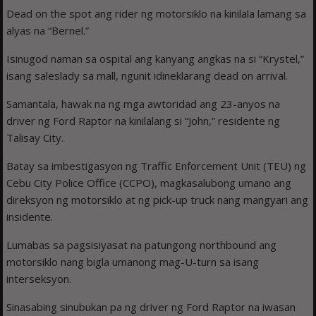
Dead on the spot ang rider ng motorsiklo na kinilala lamang sa
alyas na “Bernel.”
Isinugod naman sa ospital ang kanyang angkas na si “Krystel,”
isang saleslady sa mall, ngunit idineklarang dead on arrival.
Samantala, hawak na ng mga awtoridad ang 23-anyos na
driver ng Ford Raptor na kinilalang si “John,” residente ng
Talisay City.
Batay sa imbestigasyon ng Traffic Enforcement Unit (TEU) ng
Cebu City Police Office (CCPO), magkasalubong umano ang
direksyon ng motorsiklo at ng pick-up truck nang mangyari ang
insidente.
Lumabas sa pagsisiyasat na patungong northbound ang
motorsiklo nang bigla umanong mag-U-turn sa isang
interseksyon.
Sinasabing sinubukan pa ng driver ng Ford Raptor na iwasan