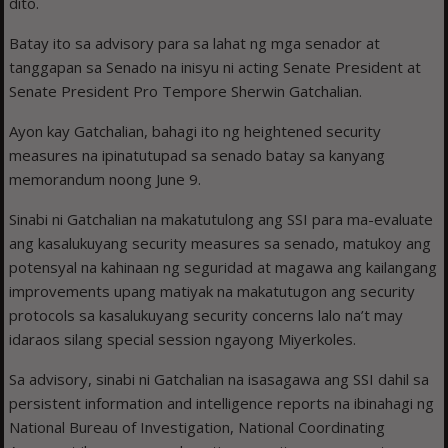
dito.
Batay ito sa advisory para sa lahat ng mga senador at
tanggapan sa Senado na inisyu ni acting Senate President at
Senate President Pro Tempore Sherwin Gatchalian.
Ayon kay Gatchalian, bahagi ito ng heightened security
measures na ipinatutupad sa senado batay sa kanyang
memorandum noong June 9.
Sinabi ni Gatchalian na makatutulong ang SSI para ma-evaluate
ang kasalukuyang security measures sa senado, matukoy ang
potensyal na kahinaan ng seguridad at magawa ang kailangang
improvements upang matiyak na makatutugon ang security
protocols sa kasalukuyang security concerns lalo na’t may
idaraos silang special session ngayong Miyerkoles.
Sa advisory, sinabi ni Gatchalian na isasagawa ang SSI dahil sa
persistent information and intelligence reports na ibinahagi ng
National Bureau of Investigation, National Coordinating