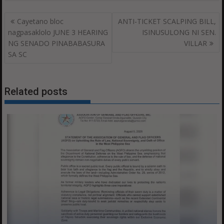
Post
Cayetano bloc
ANTI-TICKET SCALPING BILL,
navigation
nagpasaklolo JUNE 3 HEARING
ISINUSULONG NI SEN.
NG SENADO PINABABASURA
VILLAR
SA SC
Related posts