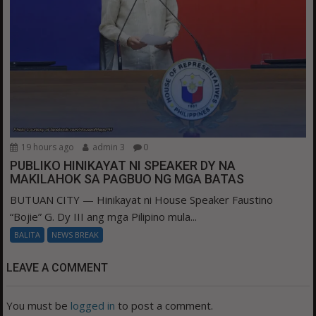
19 hours ago
admin 3
0
PUBLIKO HINIKAYAT NI SPEAKER DY NA
MAKILAHOK SA PAGBUO NG MGA BATAS
BUTUAN CITY — Hinikayat ni House Speaker Faustino
“Bojie” G. Dy III ang mga Pilipino mula...
BALITA
NEWS BREAK
LEAVE A COMMENT
You must be
logged in
to post a comment.