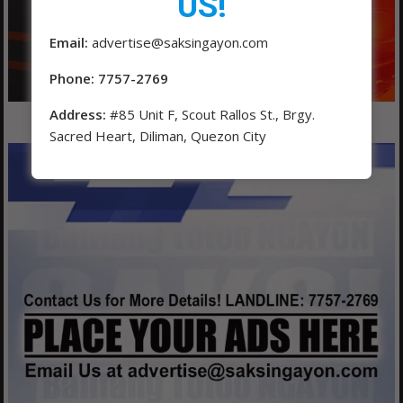
US!
Email:
advertise@saksingayon.com
Phone: 7757-2769
Address:
#85 Unit F, Scout Rallos St., Brgy.
Sacred Heart, Diliman, Quezon City