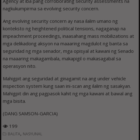
Agency at iba pang corroborating security assessments na
nagkukumpirma sa evolving security concern.
Ang evolving security concern ay nasa ilalim umano ng
konteksto ng heightened political tensions, nagaganap na
impeachment proceedings, inaasahang mass mobilizations at
mga delikadong aksyon na maaaring magdulot ng banta sa
seguridad ng mga senador, mga opisyal at kawani ng Senado
na maaaring makagambala, makapigil o makasagabal sa
operasyon nito.
Mahigpit ang seguridad at ginagamit na ang under vehicle
inspection system kung saan ini-scan ang ilalim ng sasakyan.
Mahigpit din ang pagpasok kahit ng mga kawani at bawal ang
mga bisita.
(DANG SAMSON-GARCIA)
199
,
BALITA
NASYUNAL