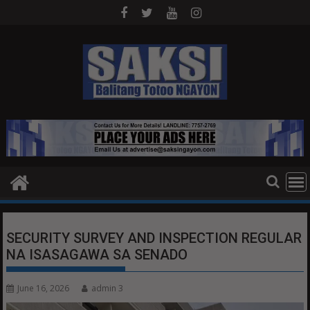
Skip
to
content
SECURITY SURVEY AND INSPECTION REGULAR
NA ISASAGAWA SA SENADO
June 16, 2026
admin 3