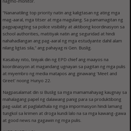
nagmo-monitor.
“Nananatiling top priority natin ang kaligtasan ng ating mga
mag-aaral, mga titser at mga magulang. Sa pamamagitan ng
pagpapaigting sa police visibility at aktibong koordinasyon sa
school authorities, matitiyak natin ang seguridad at hindi
nahahadlangan ang pag-aaral ng mga estudyante dahil alam
nilang ligtas sila,” ang pahayag ni Gen. Buslig.
Kasabay nito, tiniyak din ng EPD chief ang maayos na
koordinasyon at magandang ugnayan sa pagitan ng mga pulis
at miyembro ng media matapos ang ginawang ‘Meet and
Greet’ noong Hunyo 22.
Nagpasalamat din si Buslig sa mga mamamahayag kaugnay sa
mahalagang papel ng dalawang panig para sa produktibong
pag-uulat at paglalathala ng mga impormasyon hindi lamang
tungkol sa krimen at droga kundi lalo na sa mga kawang-gawa
at good news na gagawin ng mga pulis.