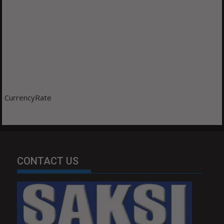
CurrencyRate
CONTACT US