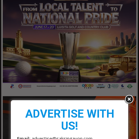
ADVERTISE WITH
US!
Email:
advertise@saksingayon.com