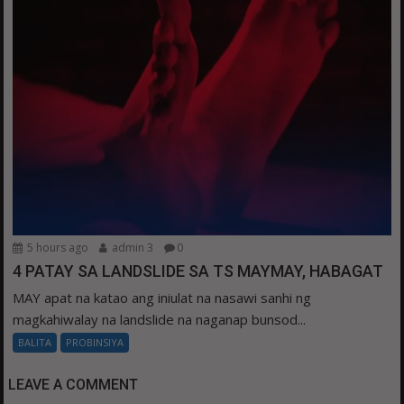
5 hours ago
admin 3
0
4 PATAY SA LANDSLIDE SA TS MAYMAY, HABAGAT
MAY apat na katao ang iniulat na nasawi sanhi ng
magkahiwalay na landslide na naganap bunsod...
BALITA
PROBINSIYA
LEAVE A COMMENT