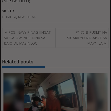
(NEP CASTILLO)
219
,
BALITA
NEWS BREAK
Post
PCG, NAVY PINAG-IINGAT
P1.76-B PUSLIT NA
navigation
SA ‘GALAW’ NG CHINA SA
SIGARILYO NASABAT SA
BAJO DE MASINLOC
MAYNILA
Related posts