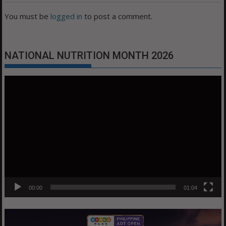
You must be
logged in
to post a comment.
NATIONAL NUTRITION MONTH 2026
Video
Player
00:00
01:04