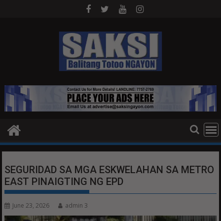
Skip
to
content
SEGURIDAD SA MGA ESKWELAHAN SA METRO
EAST PINAIGTING NG EPD
June 23, 2026
admin 3