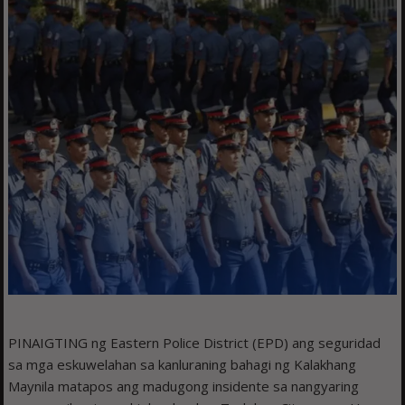
PINAIGTING ng Eastern Police District (EPD) ang seguridad
sa mga eskuwelahan sa kanluraning bahagi ng Kalakhang
Maynila matapos ang madugong insidente sa nangyaring