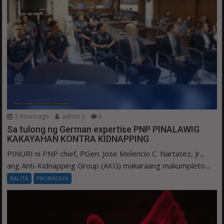
5 hours ago
admin 3
0
Sa tulong ng German expertise PNP PINALAWIG
KAKAYAHAN KONTRA KIDNAPPING
PINURI ni PNP chief, PGen. Jose Melencio C. Nartatez, Jr.,
ang Anti-Kidnapping Group (AKG) makaraang makumpleto...
BALITA
PROBINSIYA