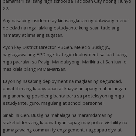
pamamaril sa isang high school sa Tacloban City noong Hunyo
22.
Ang nasabing insidente ay kinasangkutan ng dalawang menor
de edad na mga lalaking estudyante kung saan tatlo ang
namatay at lima ang sugatan.
Ayon kay District Director PBGen. Melecio Buslig Jr.,
nagsagawa ang EPD ng strategic deployment sa iba’t ibang
mga paaralan sa Pasig, Mandaluyong, Marikina at San Juan o
mas kilala bilang PaMaMariSan.
Layon ng nasabing deployment na maglaan ng seguridad,
panatilihin ang kapayapaan at kaayusan upang mahadlangan
ang anomang posibleng banta para sa proteksyon ng mga
estudyante, guro, magulang at school personnel.
Sinabi ni Gen. Buslig na mahalaga na maramdaman ng
stakeholders ang kapanatagan kapag may police visibility na
gumagawa ng community engagement, nagpapatrolya at