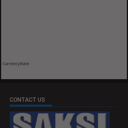
CurrencyRate
CONTACT US