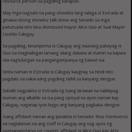
resource person sa pagdinig kahapon.
May mga nagsabi na pang-showbiz lang talaga si Estrada at
ginawa nitong showbiz talk show ang Senado sa mga
patutsada nito kina dismissed mayor Alice Guo at Sual Mayor
Liseldo Calugay.
Sa pagdinig, kinumpirma ni Calugay ang naunang pahayag ni
Guo na magkaibigan lamang silang dalawa at inamin na kapwa
sila nagtulungan sa pangangampanya ng bawat isa.
Sinita naman ni Estrada si Calugay kaugnay sa hindi nito
pagdalo sa nakaraang pagdinig dahil sa kanyang dengue.
Subalit nagpakita si Estrada ng isang larawan na nakikipag-
inuman ang alkalde sa isa pang opisyal na ayon naman kay
Calugay, naganap iyon bago ang kanyang pagkaka-dengue.
Isang affidavit naman ang ipinakita ni Senador Risa Hontiveros
na naglalaman na ang staff ni Calugay ang nag-ayos ng
pagpapanotaryo ng counter affidavit ni Alice Guo kay Atty.