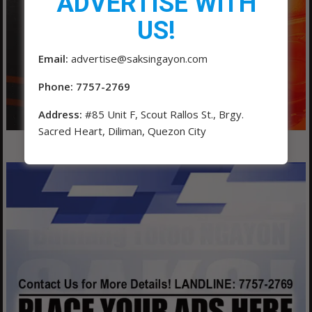
ADVERTISE WITH
US!
Email:
advertise@saksingayon.com
Phone: 7757-2769
Address:
#85 Unit F, Scout Rallos St., Brgy.
Sacred Heart, Diliman, Quezon City