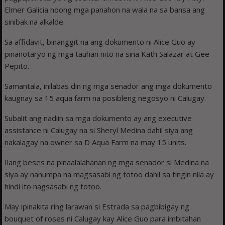
Elmer Galicia noong mga panahon na wala na sa bansa ang
sinibak na alkalde.
Sa affidavit, binanggit na ang dokumento ni Alice Guo ay
pinanotaryo ng mga tauhan nito na sina Kath Salazar at Gee
Pepito.
Samantala, inilabas din ng mga senador ang mga dokumento
kaugnay sa 15 aqua farm na posibleng negosyo ni Calugay.
Subalit ang nadiin sa mga dokumento ay ang executive
assistance ni Calugay na si Sheryl Medina dahil siya ang
nakalagay na owner sa D Aqua Farm na may 15 units.
Ilang beses na pinaalalahanan ng mga senador si Medina na
siya ay nanumpa na magsasabi ng totoo dahil sa tingin nila ay
hindi ito nagsasabi ng totoo.
May ipinakita ring larawan si Estrada sa pagbibigay ng
bouquet of roses ni Calugay kay Alice Guo para imbitahan