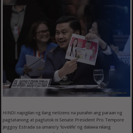
HINDI napigilan ng ilang netizens na punahin ang paraan ng
pagtatanong at pagtutok ni Senate President Pro Tempore
Jinggoy Estrada sa umano’y ‘lovelife’ ng dalawa nilang