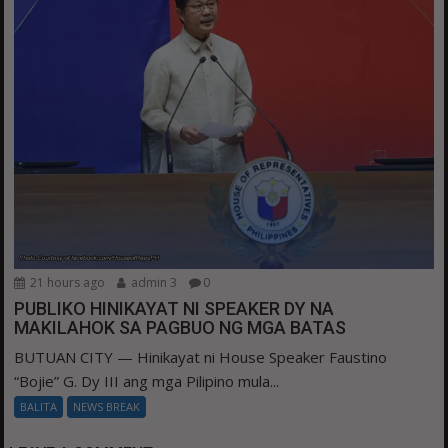
21 hours ago
admin 3
0
PUBLIKO HINIKAYAT NI SPEAKER DY NA
MAKILAHOK SA PAGBUO NG MGA BATAS
BUTUAN CITY — Hinikayat ni House Speaker Faustino
“Bojie” G. Dy III ang mga Pilipino mula...
BALITA
NEWS BREAK