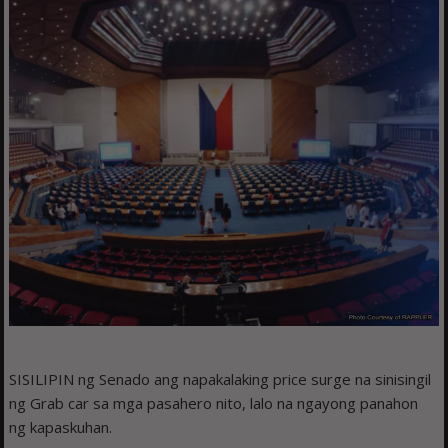
SISILIPIN ng Senado ang napakalaking price surge na sinisingil
ng Grab car sa mga pasahero nito, lalo na ngayong panahon
ng kapaskuhan.