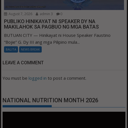
August 7, 2026
admin 3
0
PUBLIKO HINIKAYAT NI SPEAKER DY NA
MAKILAHOK SA PAGBUO NG MGA BATAS
BUTUAN CITY — Hinikayat ni House Speaker Faustino
“Bojie” G. Dy III ang mga Pilipino mula...
BALITA
NEWS BREAK
LEAVE A COMMENT
You must be
logged in
to post a comment.
NATIONAL NUTRITION MONTH 2026
Video
Player