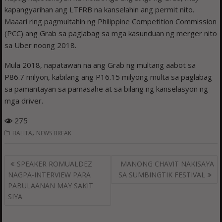
kapangyarihan ang LTFRB na kanselahin ang permit nito.
Maaari ring pagmultahin ng Philippine Competition Commission
(PCC) ang Grab sa paglabag sa mga kasunduan ng merger nito
sa Uber noong 2018.
Mula 2018, napatawan na ang Grab ng multang aabot sa
P86.7 milyon, kabilang ang P16.15 milyong multa sa paglabag
sa pamantayan sa pamasahe at sa bilang ng kanselasyon ng
mga driver.
275
,
BALITA
NEWS BREAK
Post
SPEAKER ROMUALDEZ
MANONG CHAVIT NAKISAYA
navigation
NAGPA-INTERVIEW PARA
SA SUMBINGTIK FESTIVAL
PABULAANAN MAY SAKIT
SIYA