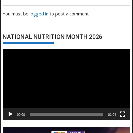
You must be
logged in
to post a comment.
NATIONAL NUTRITION MONTH 2026
Video
Player
00:00
01:04