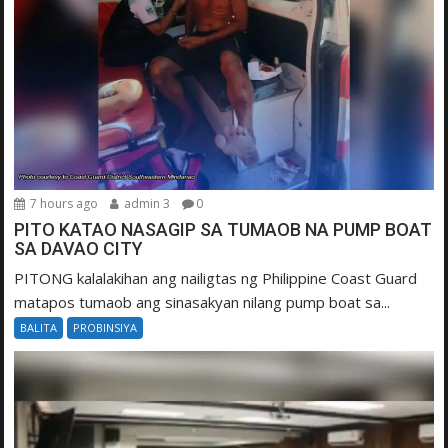
7 hours ago
admin 3
0
PITO KATAO NASAGIP SA TUMAOB NA PUMP BOAT
SA DAVAO CITY
PITONG kalalakihan ang nailigtas ng Philippine Coast Guard
matapos tumaob ang sinasakyan nilang pump boat sa...
BALITA
PROBINSIYA