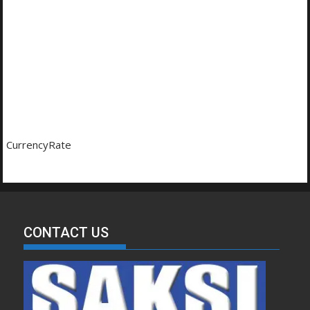
CurrencyRate
CONTACT US