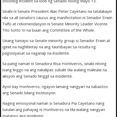
shooting incident sa loob ng Senado noong Mayo 13.
Sinabi ni Senate President Alan Peter Cayetano na tatalakayin
nila sa all senators caucus ang manifestation ni Senador Erwin
Tulfo at rekomendasyon ni Senate Minority Leader Vicente
Tito Sotto III na buuin ang Committee of the Whole.
Unang tumayo sa Senate minority group si Senador Erwin at
iginiit na naghihintay na ang taumbayan sa resulta ng
pagsisiyasat sa naganap na insidente.
Sa panig naman ni Senadora Risa Hontiveros, sinabi nitong
isang linggo na ang nakalipas subalit tila walang malinaw na
aksyon ang Senado hinggil sa insidente.
Ayon kay Hontiveros, ngayon lamang nangyari na nabastos
ang Senado bilang institusyon.
Naging emosyonal naman si Senadora Pia Cayetano nang
tutulan ang pahayag ni Hontiveros na tila walang nangyari
matapos ang insidente.