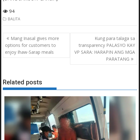
94
BALITA
Post
Mang Inasal gives more
Kung para talaga sa
navigation
options for customers to
transparency PALASYO KAY
enjoy Ihaw-Sarap meals
VP SARA: HARAPIN ANG MGA
PARATANG
Related posts