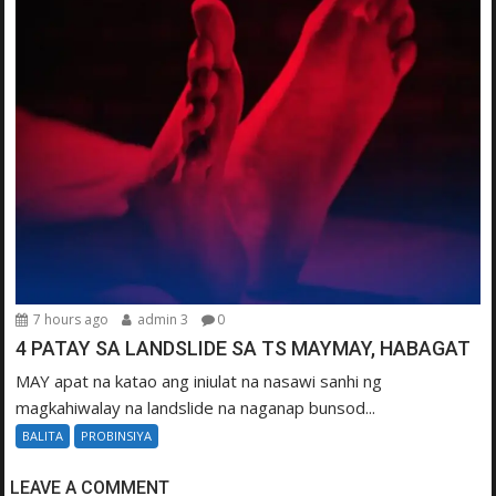
7 hours ago
admin 3
0
4 PATAY SA LANDSLIDE SA TS MAYMAY, HABAGAT
MAY apat na katao ang iniulat na nasawi sanhi ng
magkahiwalay na landslide na naganap bunsod...
BALITA
PROBINSIYA
LEAVE A COMMENT