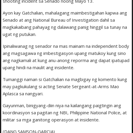
shooting incident sa Senado noong Mayo 13.
Ayon kay Gatchalian, mahalagang maimbestigahan kapwa ang
Senado at ang National Bureau of Investigation dahil sa
magkakaibang pahayag ng dalawang panig hinggil sa tunay na
ugat ng putukan.
Ipinaliwanag ng senador na mas mainam na independent body
ang magsagawa ng imbestigasyon upang matukoy kung sino
ang nagkamali at kung anu-anong reporma ang dapat ipatupad
upang hindi na maulit ang insidente.
Tumanggi naman si Gatchalian na magbigay ng komento kung
may pagkukulang si acting Senate Sergeant-at-Arms Mao
Aplasca sa nangyari.
Gayunman, binigyang-diin niya na kailangang paigtingin ang
koordinasyon sa pagitan ng NBI, Philippine National Police, at
militar sa mga ganitong operasyon at insidente.
(DANG SAMSON-GARCIA)