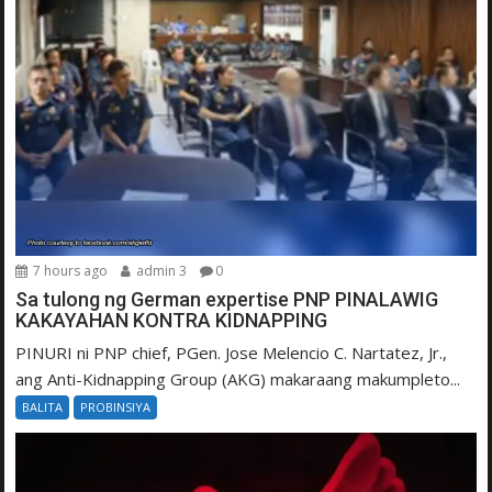
7 hours ago
admin 3
0
Sa tulong ng German expertise PNP PINALAWIG
KAKAYAHAN KONTRA KIDNAPPING
PINURI ni PNP chief, PGen. Jose Melencio C. Nartatez, Jr.,
ang Anti-Kidnapping Group (AKG) makaraang makumpleto...
BALITA
PROBINSIYA