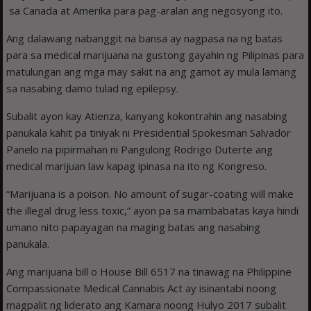
sa Canada at Amerika para pag-aralan ang negosyong ito.
Ang dalawang nabanggit na bansa ay nagpasa na ng batas
para sa medical marijuana na gustong gayahin ng Pilipinas para
matulungan ang mga may sakit na ang gamot ay mula lamang
sa nasabing damo tulad ng epilepsy.
Subalit ayon kay Atienza, kanyang kokontrahin ang nasabing
panukala kahit pa tiniyak ni Presidential Spokesman Salvador
Panelo na pipirmahan ni Pangulong Rodrigo Duterte ang
medical marijuan law kapag ipinasa na ito ng Kongreso.
“Marijuana is a poison. No amount of sugar-coating will make
the illegal drug less toxic,” ayon pa sa mambabatas kaya hindi
umano nito papayagan na maging batas ang nasabing
panukala.
Ang marijuana bill o House Bill 6517 na tinawag na Philippine
Compassionate Medical Cannabis Act ay isinantabi noong
magpalit ng liderato ang Kamara noong Hulyo 2017 subalit