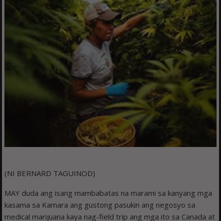
(NI BERNARD TAGUINOD)
MAY duda ang isang mambabatas na marami sa kanyang mga
kasama sa Kamara ang gustong pasukin ang negosyo sa
medical marijuana kaya nag-field trip ang mga ito sa Canada at