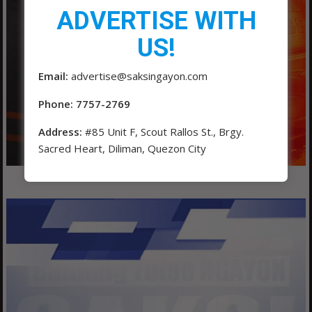
ADVERTISE WITH
US!
Email:
advertise@saksingayon.com
Phone: 7757-2769
Address:
#85 Unit F, Scout Rallos St., Brgy.
Sacred Heart, Diliman, Quezon City