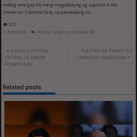
muling umingay ito nang magpahayag ng suporta si Ms.
Universer Catriona Gray sa panukalang ito.
351
,
,
NASYUNAL
Atienza
Congress
marijuana bill
Post
5 POLICE OFFICIAL
PULITIKO SA ‘PERMIT TO
navigation
PATONG SA DRUGS
CAMPAIGN’ KAKASUHAN
IPINASISIBAK
Related posts