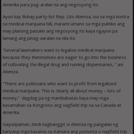
Amerika para pag-aralan na ang negosyong ito.
Ayon kay Buhay party-list Rep. Lito Atienza, isa sa mga kontra
sa medical marijuana bill, marami umano sa mga pulitiko ang
may planong pasukin ang negosyong ito kaya ngayon pa
lamang ang pinag-aaralan na nila ito.
“Several lawmakers want to legalize medical marijuana
because they themselves are eager to go into the business
of cultivating the illegal drug and running dispensaries, “ ani
Atienza.
“There are politicians who want to profit from legalized
medical marijuana. This is clearly all about money – lots of
money,” dagdag pa ng mambabatas kaya may mga
kasamahan sa Kongreso ang nagfield trip na sa Canada at
Amerika.
Gayunpaman, hindi nagbanggit si Atienza ng pangalan ng
kanyang mga kasama sa Kamara ang pumunta o nagfield trip