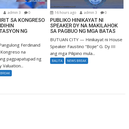
o
admin 3
0
16 hours ago
admin 3
0
IRIT SA KONGRESO
PUBLIKO HINIKAYAT NI
DIHIN
SPEAKER DY NA MAKILAHOK
TASYON NG
SA PAGBUO NG MGA BATAS
BUTUAN CITY — Hinikayat ni House
Pangulong Ferdinand
Speaker Faustino “Bojie” G. Dy III
a Kongreso na
ang mga Pilipino mula...
 ang pagpapatupad ng
BALITA
NEWS BREAK
 Valuation...
 BREAK