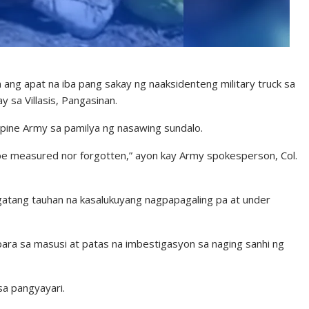
ang apat na iba pang sakay ng naaksidenteng military truck sa
sa Villasis, Pangasinan.
ippine Army sa pamilya ng nasawing sundalo.
r be measured nor forgotten,” ayon kay Army spokesperson, Col.
ugatang tauhan na kasalukuyang nagpapagaling pa at under
para sa masusi at patas na imbestigasyon sa naging sanhi ng
sa pangyayari.