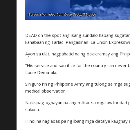
DEAD on the spot ang isang sundalo habang sugatan 
kahabaan ng Tarlac–Pangasinan–La Union Expressway 
Ayon sa ulat, nagpahatid na ng pakikiramay ang Phil
“His service and sacrifice for the country can neve
Louie Dema-ala.
Siniguro rin ng Philippine Army ang tulong sa mga s
medical observation.
Nakikipag-ugnayan na ang militar sa mga awtoridad 
sakuna.
Hindi na naglabas pa ng ibang mga detalye kaugnay 