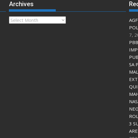
Archives
Re
Archives
AGF
POL
7, 
PBB
IMP
PUB
SA 
MAL
EXT
QU
MAH
NAS
NEG
ROL
3 S
ARE