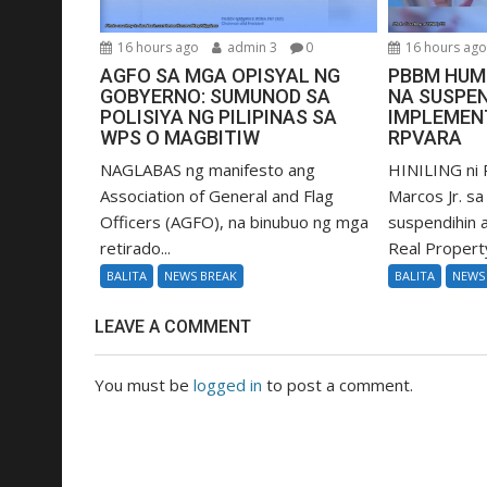
16 hours ago
admin 3
0
16 hours ag
AGFO SA MGA OPISYAL NG
PBBM HUM
GOBYERNO: SUMUNOD SA
NA SUSPEN
POLISIYA NG PILIPINAS SA
IMPLEMEN
WPS O MAGBITIW
RPVARA
NAGLABAS ng manifesto ang
HINILING ni 
Association of General and Flag
Marcos Jr. s
Officers (AGFO), na binubuo ng mga
suspendihin
retirado...
Real Property
BALITA
NEWS BREAK
BALITA
NEWS
LEAVE A COMMENT
You must be
logged in
to post a comment.