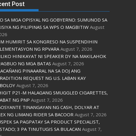
cent Post
O SA MGA OPISYAL NG GOBYERNO: SUMUNOD SA
ISIYA NG PILIPINAS SA WPS O MAGBITIW
August
2026
M HUMIRIT SA KONGRESO NA SUSPENDIHIN
LEMENTASYON NG RPVARA
August 7, 2026
LIKO HINIKAYAT NI SPEAKER DY NA MAKILAHOK
PAGBUO NG MGA BATAS
August 7, 2026
ACAÑANG PINAAARAL NA SA DOJ ANG
RADITION REQUEST NG U.S. LABAN KAY
IBOLOY
August 7, 2026
IGIT P21-M HALAGANG SMUGGLED CIGARETTES,
ABAT NG PNP
August 7, 2026
OSYANTE TINANGAYAN NG CASH, DOLYAR AT
EX NG LIMANG RIDER SA BACOOR
August 7, 2026
USPEK SA PAGPATAY SA PRODUCT SPECIALIST,
STADO; 3 PA TINUTUGIS SA BULACAN
August 7,