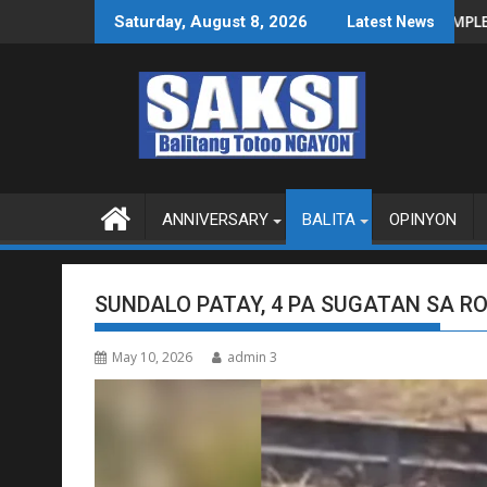
Skip
INAS SA WPS O MAGBITIW
T SA KONGRESO NA SUSPENDIHIN IMPLEMENTASYON NG RPVARA
PUBLIKO HINIKAYAT 
Saturday, August 8, 2026
Latest News
to
content
ANNIVERSARY
BALITA
OPINYON
SUNDALO PATAY, 4 PA SUGATAN SA R
May 10, 2026
admin 3