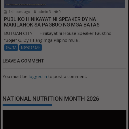
14 hours ago
admin 3
0
PUBLIKO HINIKAYAT NI SPEAKER DY NA
MAKILAHOK SA PAGBUO NG MGA BATAS
BUTUAN CITY — Hinikayat ni House Speaker Faustino
“Bojie” G. Dy III ang mga Pilipino mula...
BALITA
NEWS BREAK
LEAVE A COMMENT
You must be
logged in
to post a comment.
NATIONAL NUTRITION MONTH 2026
Video
Player