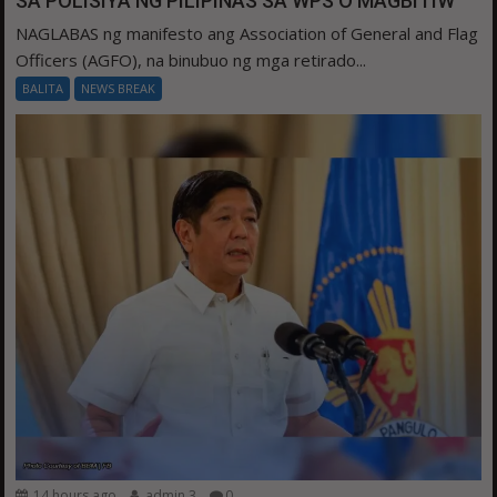
SA POLISIYA NG PILIPINAS SA WPS O MAGBITIW
NAGLABAS ng manifesto ang Association of General and Flag
Officers (AGFO), na binubuo ng mga retirado...
BALITA
NEWS BREAK
14 hours ago
admin 3
0