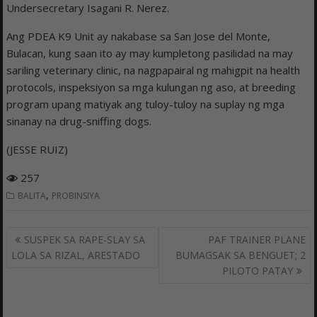
Undersecretary Isagani R. Nerez.
Ang PDEA K9 Unit ay nakabase sa San Jose del Monte,
Bulacan, kung saan ito ay may kumpletong pasilidad na may
sariling veterinary clinic, na nagpapairal ng mahigpit na health
protocols, inspeksiyon sa mga kulungan ng aso, at breeding
program upang matiyak ang tuloy-tuloy na suplay ng mga
sinanay na drug-sniffing dogs.
(JESSE RUIZ)
257
,
BALITA
PROBINSIYA
Post
SUSPEK SA RAPE-SLAY SA
PAF TRAINER PLANE
navigation
LOLA SA RIZAL, ARESTADO
BUMAGSAK SA BENGUET; 2
PILOTO PATAY