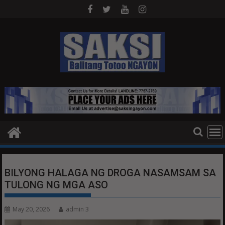
Skip
to
content
BILYONG HALAGA NG DROGA NASAMSAM SA
TULONG NG MGA ASO
May 20, 2026
admin 3