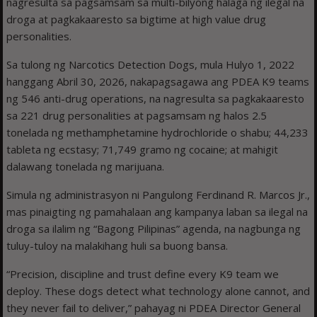
nagresulta sa pagsamsam sa multi-bilyong halaga ng ilegal na
droga at pagkakaaresto sa bigtime at high value drug
personalities.
Sa tulong ng Narcotics Detection Dogs, mula Hulyo 1, 2022
hanggang Abril 30, 2026, nakapagsagawa ang PDEA K9 teams
ng 546 anti-drug operations, na nagresulta sa pagkakaaresto
sa 221 drug personalities at pagsamsam ng halos 2.5
tonelada ng methamphetamine hydrochloride o shabu; 44,233
tableta ng ecstasy; 71,749 gramo ng cocaine; at mahigit
dalawang tonelada ng marijuana.
Simula ng administrasyon ni Pangulong Ferdinand R. Marcos Jr.,
mas pinaigting ng pamahalaan ang kampanya laban sa ilegal na
droga sa ilalim ng “Bagong Pilipinas” agenda, na nagbunga ng
tuluy-tuloy na malakihang huli sa buong bansa.
“Precision, discipline and trust define every K9 team we
deploy. These dogs detect what technology alone cannot, and
they never fail to deliver,” pahayag ni PDEA Director General