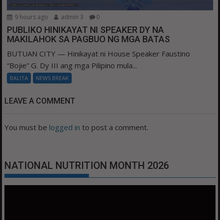
9 hours ago
admin 3
0
PUBLIKO HINIKAYAT NI SPEAKER DY NA
MAKILAHOK SA PAGBUO NG MGA BATAS
BUTUAN CITY — Hinikayat ni House Speaker Faustino
“Bojie” G. Dy III ang mga Pilipino mula...
BALITA
NEWS BREAK
LEAVE A COMMENT
You must be
logged in
to post a comment.
NATIONAL NUTRITION MONTH 2026
Video
Player