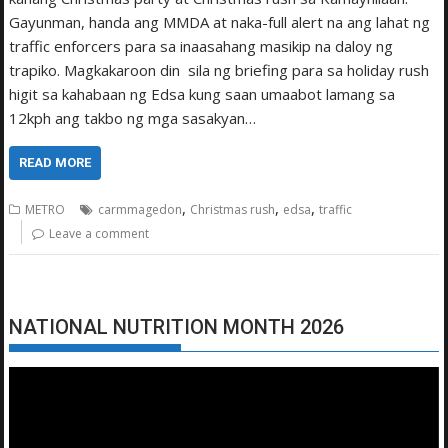
Gayunman, handa ang MMDA at naka-full alert na ang lahat ng
traffic enforcers para sa inaasahang masikip na daloy ng
trapiko. Magkakaroon din sila ng briefing para sa holiday rush
higit sa kahabaan ng Edsa kung saan umaabot lamang sa
12kph ang takbo ng mga sasakyan…
READ MORE
,
,
,
METRO
carmmagedon
Christmas rush
edsa
traffic
Leave a comment
NATIONAL NUTRITION MONTH 2026
Video
Player