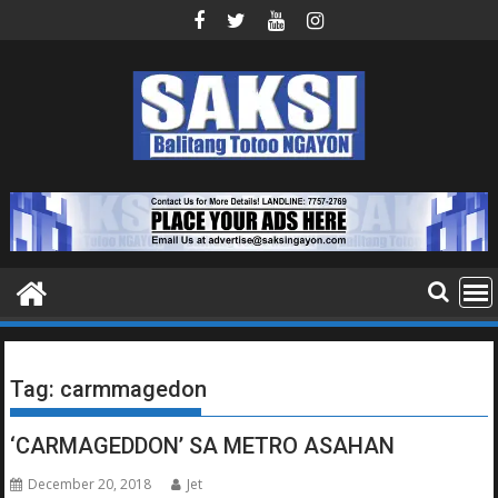
Skip
to
content
Tag:
carmmagedon
‘CARMAGEDDON’ SA METRO ASAHAN
December 20, 2018
Jet