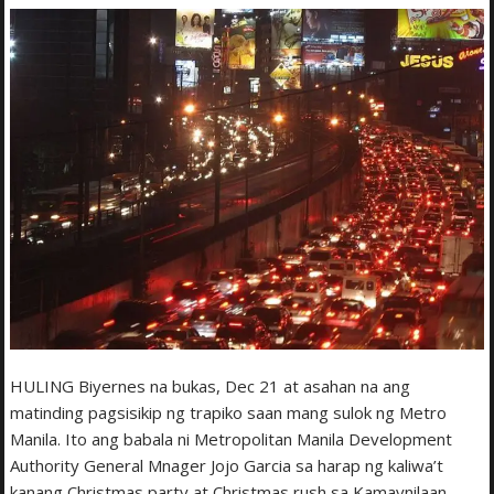
HULING Biyernes na bukas, Dec 21 at asahan na ang
matinding pagsisikip ng trapiko saan mang sulok ng Metro
Manila. Ito ang babala ni Metropolitan Manila Development
Authority General Mnager Jojo Garcia sa harap ng kaliwa’t
kanang Christmas party at Christmas rush sa Kamaynilaan.