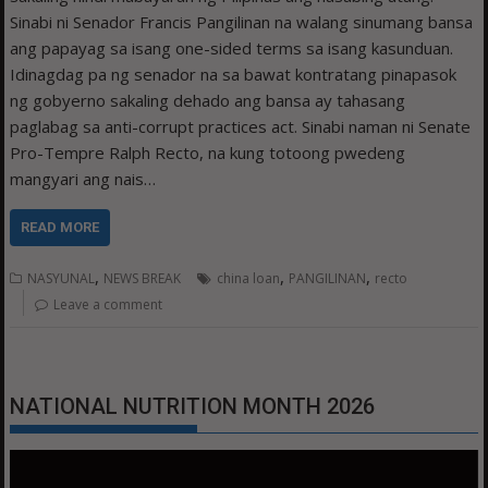
Sinabi ni Senador Francis Pangilinan na walang sinumang bansa
ang papayag sa isang one-sided terms sa isang kasunduan.
Idinagdag pa ng senador na sa bawat kontratang pinapasok
ng gobyerno sakaling dehado ang bansa ay tahasang
paglabag sa anti-corrupt practices act. Sinabi naman ni Senate
Pro-Tempre Ralph Recto, na kung totoong pwedeng
mangyari ang nais…
READ MORE
,
,
,
NASYUNAL
NEWS BREAK
china loan
PANGILINAN
recto
Leave a comment
NATIONAL NUTRITION MONTH 2026
Video