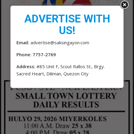
ADVERTISE WITH
US!
Email:
advertise@saksingayon.com
Phone: 7757-2769
Address:
#85 Unit F, Scout Rallos St., Brgy.
Sacred Heart, Diliman, Quezon City