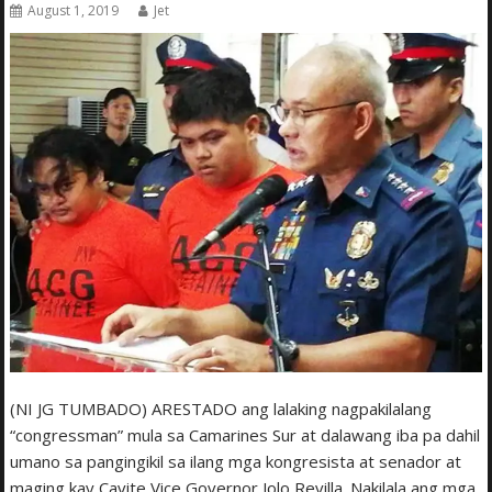
August 1, 2019
Jet
(NI JG TUMBADO) ARESTADO ang lalaking nagpakilalang
“congressman” mula sa Camarines Sur at dalawang iba pa dahil
umano sa pangingikil sa ilang mga kongresista at senador at
maging kay Cavite Vice Governor Jolo Revilla. Nakilala ang mga