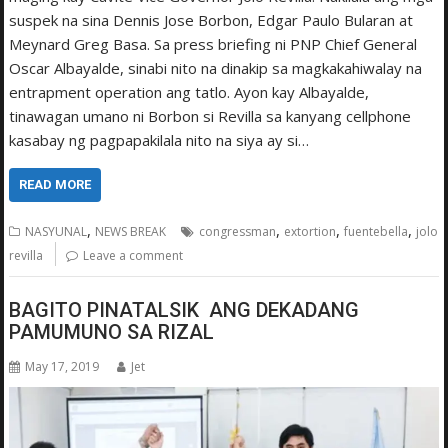
suspek na sina Dennis Jose Borbon, Edgar Paulo Bularan at
Meynard Greg Basa. Sa press briefing ni PNP Chief General
Oscar Albayalde, sinabi nito na dinakip sa magkakahiwalay na
entrapment operation ang tatlo. Ayon kay Albayalde,
tinawagan umano ni Borbon si Revilla sa kanyang cellphone
kasabay ng pagpapakilala nito na siya ay si…
READ MORE
,
,
,
,
NASYUNAL
NEWS BREAK
congressman
extortion
fuentebella
jolo
revilla
Leave a comment
BAGITO PINATALSIK ANG DEKADANG
PAMUMUNO SA RIZAL
May 17, 2019
Jet