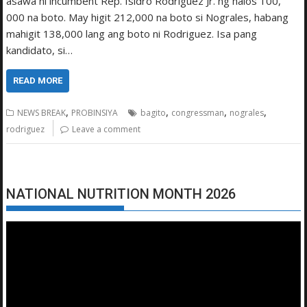
asawa ni incumbent Rep. Isidro Rodriguez Jr. ng halos 100,
000 na boto. May higit 212,000 na boto si Nograles, habang
mahigit 138,000 lang ang boto ni Rodriguez. Isa pang
kandidato, si…
READ MORE
,
,
,
,
NEWS BREAK
PROBINSIYA
bagito
congressman
nograles
rodriguez
Leave a comment
NATIONAL NUTRITION MONTH 2026
Video
Player