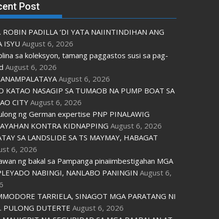
cent Post
. ROBIN PADILLA ‘DI YATA NAIINTINDIHAN ANG
 ISYU
August 6, 2026
plina sa koleksyon, tamang paggastos susi sa pag-
d
August 6, 2026
ANAMPALATAYA
August 6, 2026
O KATAO NASAGIP SA TUMAOB NA PUMP BOAT SA
AO CITY
August 6, 2026
tulong ng German expertise PNP PINALAWIG
AYAHAN KONTRA KIDNAPPING
August 6, 2026
ATAY SA LANDSLIDE SA TS MAYMAY, HABAGAT
ust 6, 2026
awan ng bakal sa Pampanga pinaiimbestigahan MGA
LEYADO NABINGI, NANLABO PANINGIN
August 6,
6
MODORE TARRIELA, SINAGOT MGA PARATANG NI
. PULONG DUTERTE
August 6, 2026