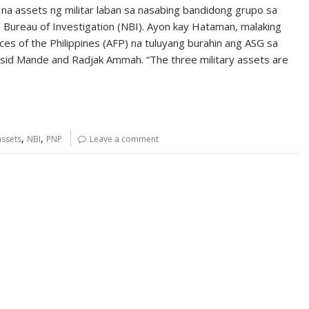
na assets ng militar laban sa nasabing bandidong grupo sa
l Bureau of Investigation (NBI). Ayon kay Hataman, malaking
s of the Philippines (AFP) na tuluyang burahin ang ASG sa
sid Mande and Radjak Ammah. “The three military assets are
,
,
assets
NBI
PNP
Leave a comment