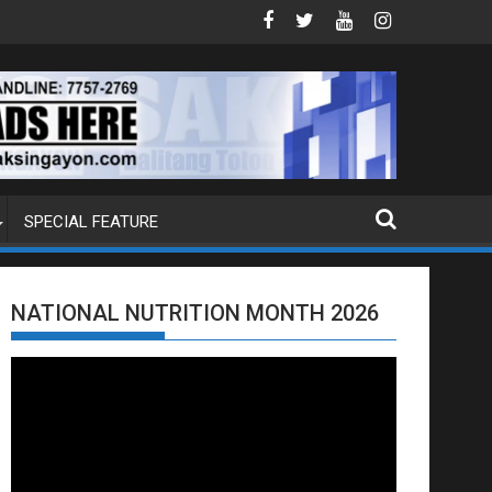
B NA PUMP BOAT SA DAVAO CITY
Sa tulong ng German expertise PNP 
SPECIAL FEATURE
NATIONAL NUTRITION MONTH 2026
Video
Player