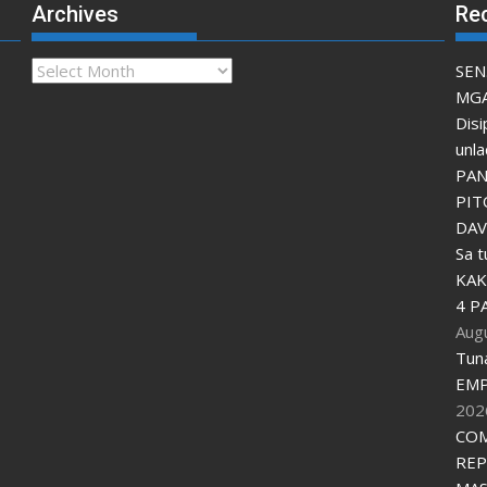
Archives
Re
Archives
SEN
MGA
Disi
unla
PAN
PIT
DAV
Sa 
KAK
4 P
Aug
Tun
EMP
202
COM
REP