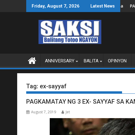
Skip
leksyon, tamang paggastos susi sa pag-unlad
PANANAMPALATAYA
Friday, August 7, 2026
Latest News
to
content
ANNIVERSARY
BALITA
OPINYON
Tag:
ex-sayyaf
PAGKAMATAY NG 3 EX- SAYYAF SA KAM
August 7, 2019
Jet