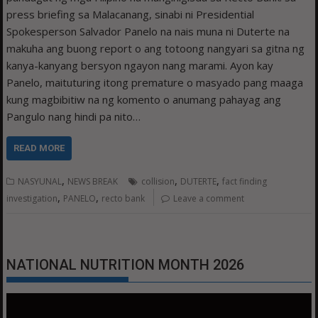
press briefing sa Malacanang, sinabi ni Presidential
Spokesperson Salvador Panelo na nais muna ni Duterte na
makuha ang buong report o ang totoong nangyari sa gitna ng
kanya-kanyang bersyon ngayon nang marami. Ayon kay
Panelo, maituturing itong premature o masyado pang maaga
kung magbibitiw na ng komento o anumang pahayag ang
Pangulo nang hindi pa nito…
READ MORE
,
,
,
NASYUNAL
NEWS BREAK
collision
DUTERTE
fact finding
,
,
investigation
PANELO
recto bank
Leave a comment
NATIONAL NUTRITION MONTH 2026
Video