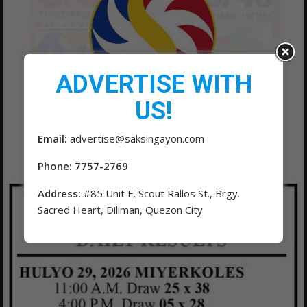
ADVERTISE WITH
US!
Email:
advertise@saksingayon.com
Phone: 7757-2769
Address:
#85 Unit F, Scout Rallos St., Brgy.
Sacred Heart, Diliman, Quezon City