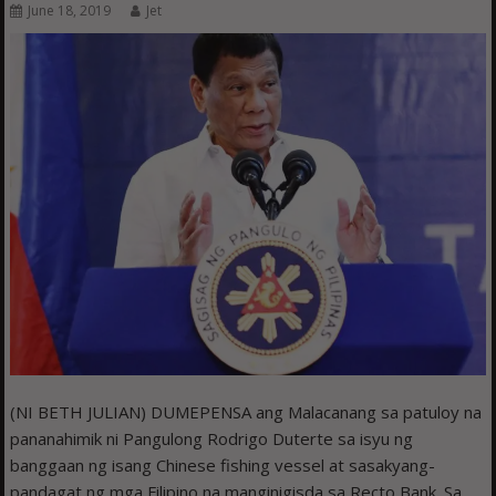
June 18, 2019
Jet
(NI BETH JULIAN) DUMEPENSA ang Malacanang sa patuloy na
pananahimik ni Pangulong Rodrigo Duterte sa isyu ng
banggaan ng isang Chinese fishing vessel at sasakyang-
pandagat ng mga Filipino na manginigisda sa Recto Bank. Sa