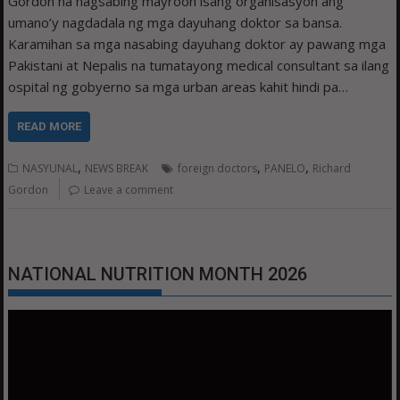
Gordon na nagsabing mayroon isang organisasyon ang
umano’y nagdadala ng mga dayuhang doktor sa bansa.
Karamihan sa mga nasabing dayuhang doktor ay pawang mga
Pakistani at Nepalis na tumatayong medical consultant sa ilang
ospital ng gobyerno sa mga urban areas kahit hindi pa…
READ MORE
,
,
,
NASYUNAL
NEWS BREAK
foreign doctors
PANELO
Richard
Gordon
Leave a comment
NATIONAL NUTRITION MONTH 2026
Video
Player