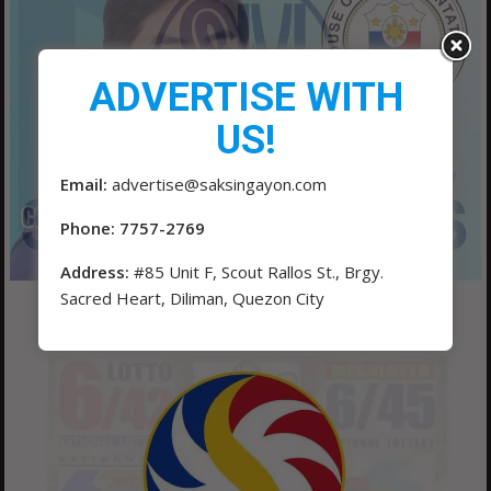
ADVERTISE WITH
US!
Email:
advertise@saksingayon.com
Phone: 7757-2769
Address:
#85 Unit F, Scout Rallos St., Brgy.
Sacred Heart, Diliman, Quezon City