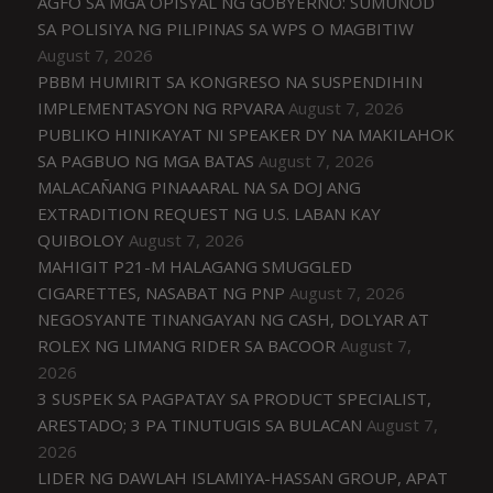
AGFO SA MGA OPISYAL NG GOBYERNO: SUMUNOD
SA POLISIYA NG PILIPINAS SA WPS O MAGBITIW
August 7, 2026
PBBM HUMIRIT SA KONGRESO NA SUSPENDIHIN
IMPLEMENTASYON NG RPVARA
August 7, 2026
PUBLIKO HINIKAYAT NI SPEAKER DY NA MAKILAHOK
SA PAGBUO NG MGA BATAS
August 7, 2026
MALACAÑANG PINAAARAL NA SA DOJ ANG
EXTRADITION REQUEST NG U.S. LABAN KAY
QUIBOLOY
August 7, 2026
MAHIGIT P21-M HALAGANG SMUGGLED
CIGARETTES, NASABAT NG PNP
August 7, 2026
NEGOSYANTE TINANGAYAN NG CASH, DOLYAR AT
ROLEX NG LIMANG RIDER SA BACOOR
August 7,
2026
3 SUSPEK SA PAGPATAY SA PRODUCT SPECIALIST,
ARESTADO; 3 PA TINUTUGIS SA BULACAN
August 7,
2026
LIDER NG DAWLAH ISLAMIYA-HASSAN GROUP, APAT