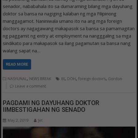
senador, nababahala ito sa dumaraming bilang mga dayuhang
doktor sa bansa na nagiging kalaban ng mga Filipinong
manggagamot. Naniniwala umano ito na ang mga foreign
doctors ay nagagawang makapasok sa bansa sa pamamagitan
ng paggamit ng entry at employment na nangggaling sa mga
sindikato para makapasok sa ilang pagamutan sa bansa nang
walang sapat na…
READ MORE
,
,
,
,
NASYUNAL
NEWS BREAK
BI
DOH
foreign doctors
Gordon
Leave a comment
PAGDAMI NG DAYUHANG DOKTOR
IIMBESTIGAHAN NG SENADO
May 2, 2019
Jet