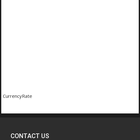
CurrencyRate
CONTACT US