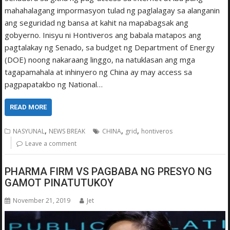
mahahalagang impormasyon tulad ng paglalagay sa alanganin
ang seguridad ng bansa at kahit na mapabagsak ang
gobyerno. Inisyu ni Hontiveros ang babala matapos ang
pagtalakay ng Senado, sa budget ng Department of Energy
(DOE) noong nakaraang linggo, na natuklasan ang mga
tagapamahala at inhinyero ng China ay may access sa
pagpapatakbo ng National…
READ MORE
,
,
,
NASYUNAL
NEWS BREAK
CHINA
grid
hontiveros
Leave a comment
PHARMA FIRM VS PAGBABA NG PRESYO NG
GAMOT PINATUTUKOY
November 21, 2019
Jet