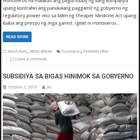
Hontiveros na malakas ang pagla-lobby ng ilang kumpanya
upang kontrahin ang panukalang paggamit ng gobyerno ng
regulatory power nito sa ilalim ng Cheaper Medicine Act upang
ibaba ang presyo ng mga gamot. Iginiit ni Hontiveros…
READ MORE
,
,
NASYUNAL
NEWS BREAK
hontiveros
PHARMA FIRM
Leave a comment
SUBSIDIYA SA BIGAS HINIMOK SA GOBYERNO
October 2, 2019
Jet