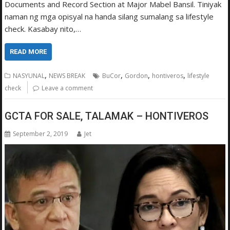
Documents and Record Section at Major Mabel Bansil. Tiniyak
naman ng mga opisyal na handa silang sumalang sa lifestyle
check. Kasabay nito,…
READ MORE
,
,
,
,
NASYUNAL
NEWS BREAK
BuCor
Gordon
hontiveros
lifestyle
check
Leave a comment
GCTA FOR SALE, TALAMAK – HONTIVEROS
September 2, 2019
Jet