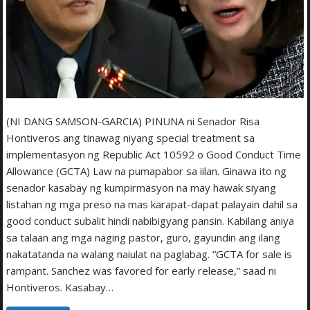
(NI DANG SAMSON-GARCIA) PINUNA ni Senador Risa
Hontiveros ang tinawag niyang special treatment sa
implementasyon ng Republic Act 10592 o Good Conduct Time
Allowance (GCTA) Law na pumapabor sa iilan. Ginawa ito ng
senador kasabay ng kumpirmasyon na may hawak siyang
listahan ng mga preso na mas karapat-dapat palayain dahil sa
good conduct subalit hindi nabibigyang pansin. Kabilang aniya
sa talaan ang mga naging pastor, guro, gayundin ang ilang
nakatatanda na walang naiulat na paglabag. “GCTA for sale is
rampant. Sanchez was favored for early release,” saad ni
Hontiveros. Kasabay…