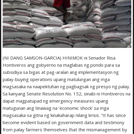
(NI DANG SAMSON-GARCIA) HINIMOK ni Senador Risa
Hontiveros ang gobyerno na maglabas ng pondo para sa
subsidiya sa bigas at pag-aralan ang implementasyon ng
palay-buying operations upang matulungan ang mga
magsasaka na naapektuhan ng pagbagsak ng presyo ng palay.
Sa kanyang Senate Resolution No. 152, sinabi ni Hontiveros na
dapat magpatupad ng emergency measures upang
matugunan ang tinawag na ‘economic shock’ sa mga
magsasaka sa gitna ng kinakaharap nilang krisis. “It has since
become evident based on government data and testimony
from palay farmers themselves that the mismanagement by