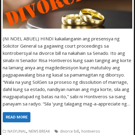
(NI NOEL ABUEL) HINDI kakailanganin ang presensya ng
Solicitor General sa gagawing court proceedings sa
kontrobersyal na divorce bill na nakahain sa Senado. Ito ang
sinabi ni Senador Risa Hontiveros kung saan tanging ang korte
na lamang aniya ang magdedesisyon kung matutuloy ang
pagpapawalang bisa ng kasal sa pamamagitan ng diborsyo.
“Wala na yung SolGen sa proseso ng dissolution of marriage,
dahil kung sa estado, nandiyan naman ang mga korte, sila ang
magpapatupad ng batas na ito,” sabi ni Hontiveros sa isang
panayam sa radyo. “Sila ‘yung talagang mag-a-appreciate ng…
READ MORE
,
,
NASYUNAL
NEWS BREAK
divorce bill
hontiveros