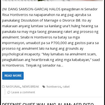
(NI DANG SAMSON-GARCIA) HALOS ipinagdiinan ni Senador
Risa Hontiveros na napapanahon na ang pag-apruba sa
panukalang Dissolution of Marriage o Divorce Bill. Ito ay
makaraan anyang lumitaw sa kanilang una’t huling hearing sa
panukala na may mga taong ginawang raket ang proseso ng
annulment. Sinabi ni Hontiveros na batay sa mga
impormasyon, umaabot pa sa P700,000 ang gastos para sa
proseso ng annulment lalo na kung ang grounds ay
psychological incapacity. “May lumabas na annulment scam,
pinagkakitaan ang heartbreak ng ating mga kababayan,” saad
ni Hontiveros. Tiniyak ng senador na…
READ MORE
,
,
NASYUNAL
NEWS BREAK
hontiveros
raket
Leave a comment