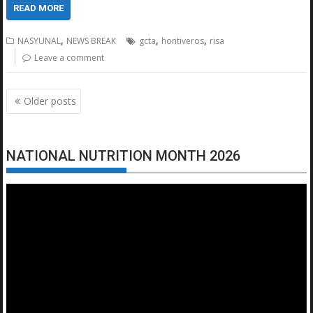
READ MORE
,
,
,
NASYUNAL
NEWS BREAK
gcta
hontiveros
risa
Leave a comment
Posts
Older posts
navigation
NATIONAL NUTRITION MONTH 2026
Video
Player