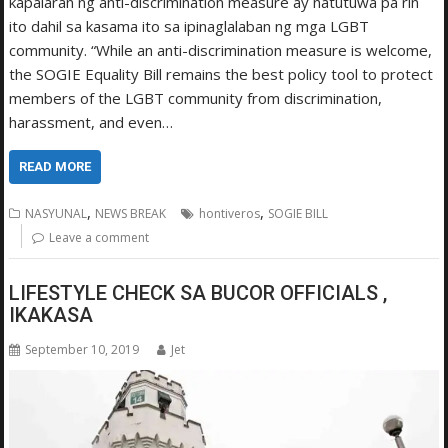
kapalaran ng anti-discrimination measure ay natutuwa pa rin
ito dahil sa kasama ito sa ipinaglalaban ng mga LGBT
community. “While an anti-discrimination measure is welcome,
the SOGIE Equality Bill remains the best policy tool to protect
members of the LGBT community from discrimination,
harassment, and even…
READ MORE
,
,
NASYUNAL
NEWS BREAK
hontiveros
SOGIE BILL
Leave a comment
LIFESTYLE CHECK SA BUCOR OFFICIALS ,
IKAKASA
September 10, 2019
Jet