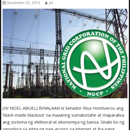
November 25, 2019
Jet
(NI NOEL ABUEL) BINALAAN ni Senador Risa Hontiveros ang
‘black-made blackout’ na maaaring sumabotahe at maparalisa
ang sistema ng elektoral at ekonomiya ng bansa. Sinabi ito ng
senadora sa gitna ng pag-access sa internet at iba pang