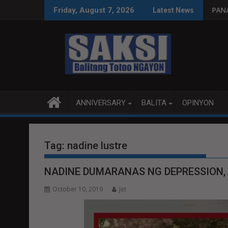
Skip
ng paggastos susi sa pag-unlad
PANANAMPALATAYA
Friday, August 7, 2026
Latest News
to
content
ANNIVERSARY
BALITA
OPINYON
Tag:
nadine lustre
NADINE DUMARANAS NG DEPRESSION,
October 10, 2019
Jet