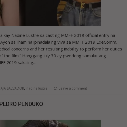
la kay Nadine Lustre sa cast ng MMFF 2019 official entry na
ch. Ayon sa liham na ipinadala ng Viva sa MMFF 2019 ExeComm,
ical concerns and her resulting inability to perform her duties
of the film.” Hanggang July 30 ay pwedeng sumulat ang
MMFF 2019 sakaling…
,
AJA SALVADOR
nadine lustre
Leave a comment
 PEDRO PENDUKO