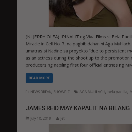
(NI JERRY OLEA) IPINALIT ng Viva Films si Bela Padil
Miracle in Cell No. 7, na pagbibidahan ni Aga Muhla
umatras si Nadine sa proyekto “due to persistent med
as an actress during the shoot up to the promotion 
producers ng napiling first four official entries ng 
READ MORE
,
,
,
NEWS BREAK
SHOWBIZ
AGA MUHLACH
bela padilla
M
JAMES REID MAY KAPALIT NA BILANG
July 10, 2019
Jet