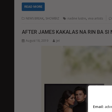
READ MORE
,
,
NEWS BREAK
SHOWBIZ
nadine lustre
viva artists
AFTER JAMES KAKALAS NA RIN BA SI 
August 18, 2019
Jet
Email:
adv