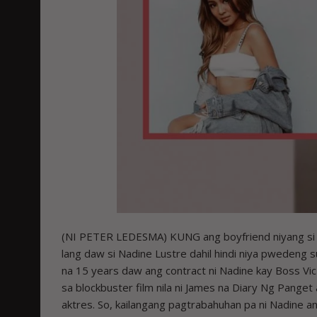
(NI PETER LEDESMA) KUNG ang boyfriend niyang si J
lang daw si Nadine Lustre dahil hindi niya pwedeng 
na 15 years daw ang contract ni Nadine kay Boss Vic
sa blockbuster film nila ni James na Diary Ng Pang
aktres. So, kailangang pagtrabahuhan pa ni Nadine an