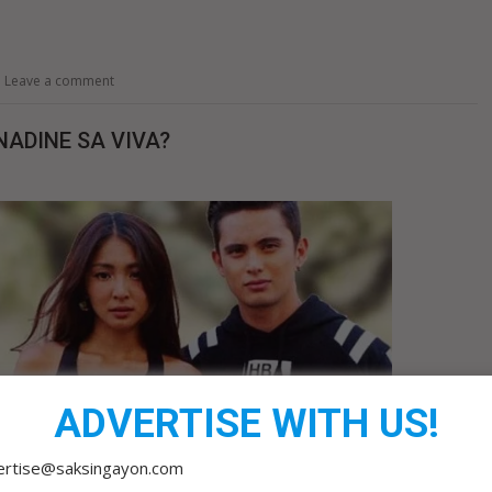
Leave a comment
NADINE SA VIVA?
ADVERTISE WITH US!
ertise@saksingayon.com