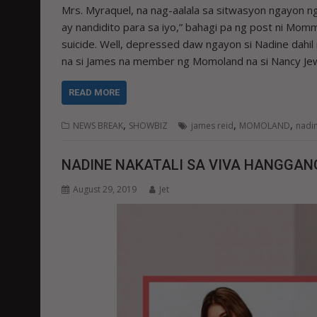
Mrs. Myraquel, na nag-aalala sa sitwasyon ngayon n
ay nandidito para sa iyo,” bahagi pa ng post ni Mom
suicide. Well, depressed daw ngayon si Nadine dahil
na si James na member ng Momoland na si Nancy Jew
READ MORE
,
,
,
NEWS BREAK
SHOWBIZ
james reid
MOMOLAND
nadin
NADINE NAKATALI SA VIVA HANGGAN
August 29, 2019
Jet