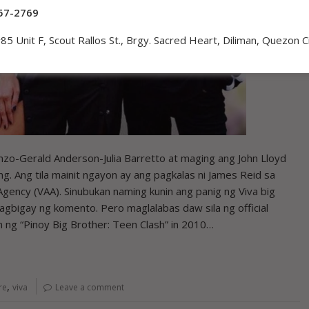
57-2769
85 Unit F, Scout Rallos St., Brgy. Sacred Heart, Diliman, Quezon C
-Gerald Anderson-Julia Barretto at maging ang John Lloyd
ng. Ang tila mainit ngayon ay ang pagkalas ni James Reid sa
Agency (VAA). Sinubukan naming kunin ang panig ng Viva big
nagbigay ng komento. Pero maglalabas daw sila ng official
 ng “Pinoy Big Brother: Teen Clash” in 2010…
,
re
viva
Leave a comment