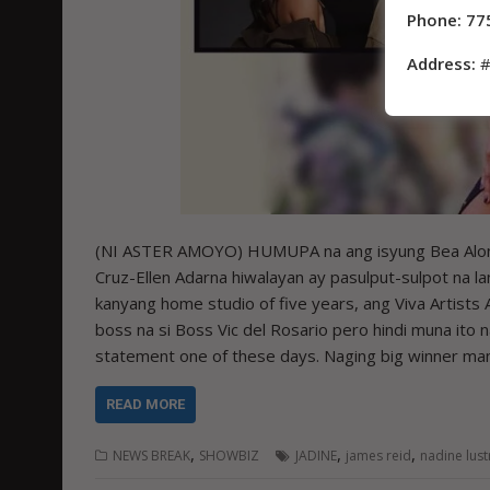
Phone: 77
Address:
#
(NI ASTER AMOYO) HUMUPA na ang isyung Bea Alonzo
Cruz-Ellen Adarna hiwalayan ay pasulput-sulpot na la
kanyang home studio of five years, ang Viva Artists 
boss na si Boss Vic del Rosario pero hindi muna ito 
statement one of these days. Naging big winner man
READ MORE
,
,
,
NEWS BREAK
SHOWBIZ
JADINE
james reid
nadine lust