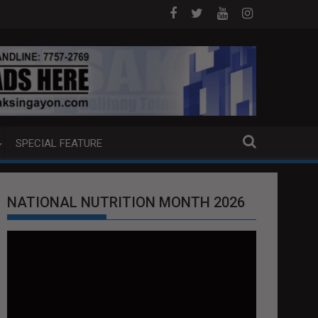
OAT SA DAVAO CITY
Sa tulong ng German expertise PNP PINALAWIG KA
SPECIAL FEATURE
NATIONAL NUTRITION MONTH 2026
Video
Player