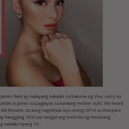
ames Reid ay malayang nakaalis sa bakuran ng Viva, sorry na
sundan si James sa paglayas sa kanilang mother oufit. We heard
 del Rosario, so kung nagsimula siya noong 2014 sa Viva para
et ay hanggang 2029 pa tatagal ang kontrata ng morenang
g nalalabi niyang 10…