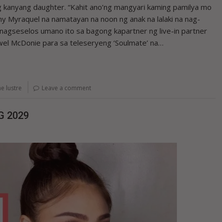
g kanyang daughter. “Kahit ano’ng mangyari kaming pamilya mo
my Myraquel na namatayan na noon ng anak na lalaki na nag-
 nagseselos umano ito sa bagong kapartner ng live-in partner
el McDonie para sa teleseryeng ‘Soulmate’ na…
e lustre
Leave a comment
G 2029