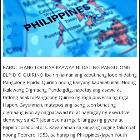
KABUTIHANG LOOB SA KAAWAY NI DATING PANGULONG
ELPIDIO QUIRINO Iba rin naman ang kabutihang loob ni dating
Pangulong Elpidio Quirino noong kanyang kapanahunan. Noong
Ikalawang Digmaang Pandaigdig, napatay ang asawa at
tatlong anak ni Pangulong Quirino ng mga puwersa ng mga
Hapon. Gayunman, matapos ang isang taon buhat ng
digmaang iyon ay nagpatawad ito at nagbigay ng executive
clemency sa 437 Japanese na mga bilanggo ng giyera at
Filipino collaborators. Kaya naman sa kanyang naging talumpati
noong Pebrero 1953, sa harap ng Philippines-Japan Youth