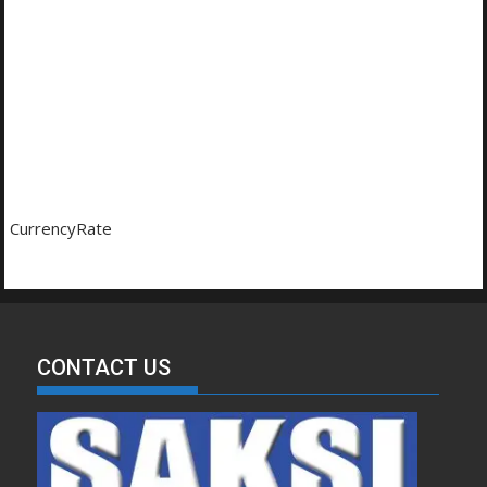
CurrencyRate
CONTACT US