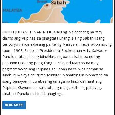
(BETH JULIAN) PINANININDIGAN ng Malacanang na may
claims ang Pilipinas sa pinagtatalunang isla ng Sabah, isang
teritoryo na idineklarang parte ng Malaysian Federation noong
taong 1963. Sinabi ni Presidential Spokesman Atty. Salvador
Panelo matagal nang idineklara ng bansa kahit pa noong
panahon ni dating pangulong Ferdinand Marcos na may
pagmamay-ari ang Pilipinas sa Sabah na taliwas naman sa
sinabi ni Malaysian Prime Minister Mahathir Bin Mohamad sa
isang panayam Huwebes ng umaga na hindi claimant ang
Pilipinas. Gayunman, sa kabila ng magkakaibang pahayag,
sinabi ni Panelo na hindi bahagi ng…
READ MORE