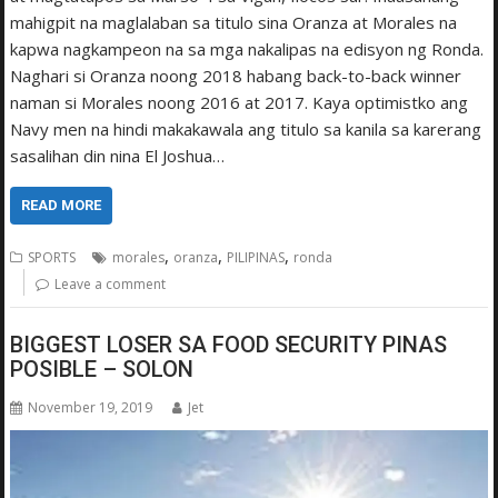
mahigpit na maglalaban sa titulo sina Oranza at Morales na
kapwa nagkampeon na sa mga nakalipas na edisyon ng Ronda.
Naghari si Oranza noong 2018 habang back-to-back winner
naman si Morales noong 2016 at 2017. Kaya optimist­ko ang
Navy men na hindi makakawala ang titulo sa kanila sa karerang
sasalihan din nina El Joshua…
READ MORE
,
,
,
SPORTS
morales
oranza
PILIPINAS
ronda
Leave a comment
BIGGEST LOSER SA FOOD SECURITY PINAS
POSIBLE – SOLON
November 19, 2019
Jet