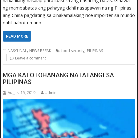
na kanilang nakalap para ibasura ang nasabing batas. Ginawa
ng mambabatas ang pahayag dahil nasapawan na ng Pilipinas
ang China pagdating sa pinakamalaking rice importer sa mundo
dahil aabot umano…
READ MORE
,
,
NASYUNAL
NEWS BREAK
food security
PILIPINAS
Leave a comment
MGA KATOTOHANANG NATATANGI SA
PILIPINAS
August 15, 2019
admin