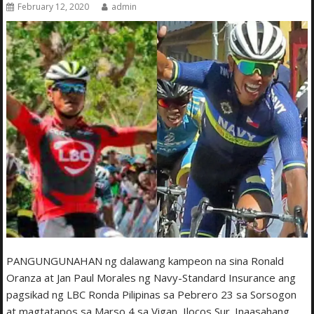
February 12, 2020
admin
PANGUNGUNAHAN ng dalawang kampeon na sina Ronald
Oranza at Jan Paul Morales ng Navy-Standard Insurance ang
pagsikad ng LBC Ronda Pilipinas sa Pebrero 23 sa Sorsogon
at magtatapos sa Marso 4 sa Vigan, Ilocos Sur. Inaasahang