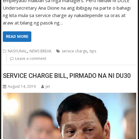
empleyado maliban sa mga managers. Pero nilinaw ni DOLE
Undersecretary Ana Dione na ang ibibigay na parte o bahagi
ng kita mula sa service charge ay nakadepende sa oras at
araw at bilang ng pasok ng…
READ MORE
,
,
NASYUNAL
NEWS BREAK
service charge
tips
Leave a comment
SERVICE CHARGE BILL, PIRMADO NA NI DU30
August 14, 2019
Jet