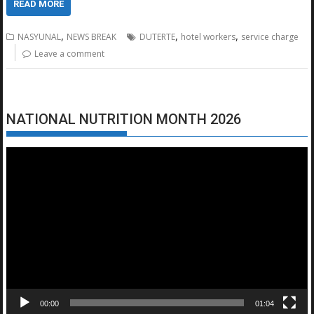
READ MORE
,
,
,
NASYUNAL
NEWS BREAK
DUTERTE
hotel workers
service charge
Leave a comment
NATIONAL NUTRITION MONTH 2026
Video
Player
00:00
01:04