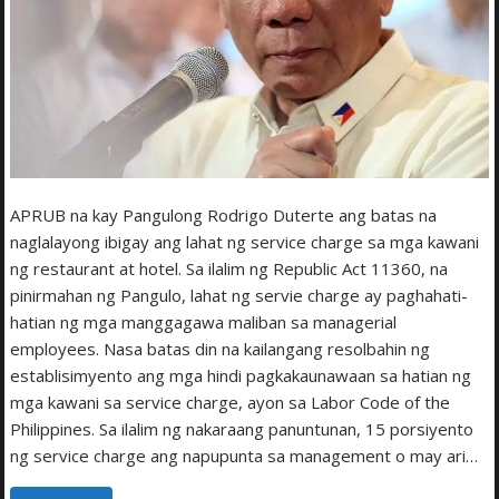
APRUB na kay Pangulong Rodrigo Duterte ang batas na
naglalayong ibigay ang lahat ng service charge sa mga kawani
ng restaurant at hotel. Sa ilalim ng Republic Act 11360, na
pinirmahan ng Pangulo, lahat ng servie charge ay paghahati-
hatian ng mga manggagawa maliban sa managerial
employees. Nasa batas din na kailangang resolbahin ng
establisimyento ang mga hindi pagkakaunawaan sa hatian ng
mga kawani sa service charge, ayon sa Labor Code of the
Philippines. Sa ilalim ng nakaraang panuntunan, 15 porsiyento
ng service charge ang napupunta sa management o may ari…