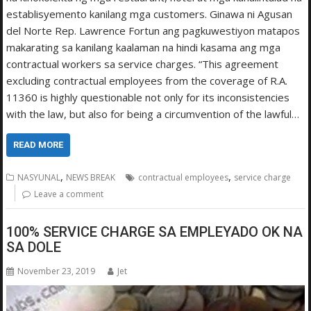
establisyemento kanilang mga customers. Ginawa ni Agusan
del Norte Rep. Lawrence Fortun ang pagkuwestiyon matapos
makarating sa kanilang kaalaman na hindi kasama ang mga
contractual workers sa service charges. “This agreement
excluding contractual employees from the coverage of R.A.
11360 is highly questionable not only for its inconsistencies
with the law, but also for being a circumvention of the lawful…
READ MORE
,
,
NASYUNAL
NEWS BREAK
contractual employees
service charge
Leave a comment
100% SERVICE CHARGE SA EMPLEYADO OK NA
SA DOLE
November 23, 2019
Jet