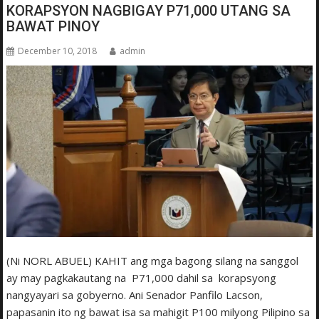
KORAPSYON NAGBIGAY P71,000 UTANG SA
BAWAT PINOY
December 10, 2018
admin
(Ni NORL ABUEL) KAHIT ang mga bagong silang na sanggol
ay may pagkakautang na P71,000 dahil sa korapsyong
nangyayari sa gobyerno. Ani Senador Panfilo Lacson,
papasanin ito ng bawat isa sa mahigit P100 milyong Pilipino sa