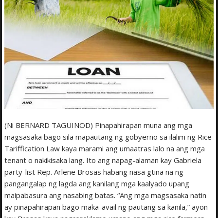
(Ni BERNARD TAGUINOD) Pinapahirapan muna ang mga
magsasaka bago sila mapautang ng gobyerno sa ilalim ng Rice
Tariffication Law kaya marami ang umaatras lalo na ang mga
tenant o nakikisaka lang. Ito ang napag-alaman kay Gabriela
party-list Rep. Arlene Brosas habang nasa gtina na ng
pangangalap ng lagda ang kanilang mga kaalyado upang
maipabasura ang nasabing batas. “Ang mga magsasaka natin
ay pinapahirapan bago maka-avail ng pautang sa kanila,” ayon