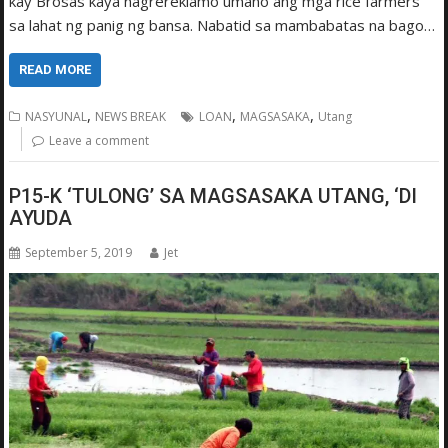
kay Brosas kaya nagrereklamo umano ang mga rice farmers
sa lahat ng panig ng bansa. Nabatid sa mambabatas na bago…
READ MORE
,
,
,
NASYUNAL
NEWS BREAK
LOAN
MAGSASAKA
Utang
Leave a comment
P15-K ‘TULONG’ SA MAGSASAKA UTANG, ‘DI
AYUDA
September 5, 2019
Jet