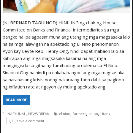
(NI BERNARD TAGUINOD) HINILING ng chair ng House
Committee on Banks and Financial Intermediaries sa mga
bangko na ‘palagpasin’ muna ang utang ng mga magsasaka lalo
na sa mga lalawigan na apektado ng El Nino phenomenon.
Ayon kay Leyte Rep. Henry Ong, hindi dapat mabaon lalo sa
kahirapan ang mga magsasaka kasama na ang mga
mangingisda sa gitna ng tumitinding problema sa El Nino.
Sinabi ni Ong na hindi pa nakababangon ang mga magsasaka
sa naranasang krisis noong nakaraang taon dahil sa paglobo
ng inflation rate at ngayon ay muling apektado ang…
READ MORE
,
,
,
,
NASYUNAL
NEWS BREAK
el nino
farmers
solon
Utang
Leave a comment