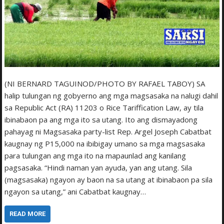
(NI BERNARD TAGUINOD/PHOTO BY RAFAEL TABOY) SA
halip tulungan ng gobyerno ang mga magsasaka na nalugi dahil
sa Republic Act (RA) 11203 o Rice Tariffication Law, ay tila
ibinabaon pa ang mga ito sa utang. Ito ang dismayadong
pahayag ni Magsasaka party-list Rep. Argel Joseph Cabatbat
kaugnay ng P15,000 na ibibigay umano sa mga magsasaka
para tulungan ang mga ito na mapaunlad ang kanilang
pagsasaka. “Hindi naman yan ayuda, yan ang utang. Sila
(magsasaka) ngayon ay baon na sa utang at ibinabaon pa sila
ngayon sa utang,” ani Cabatbat kaugnay…
READ MORE