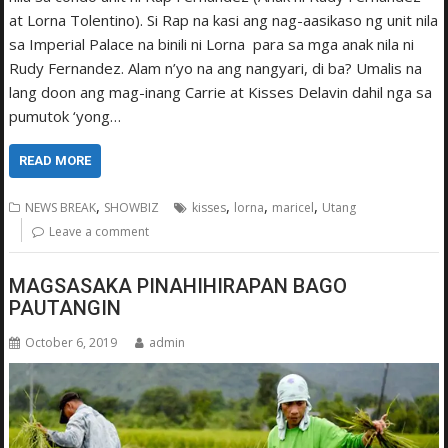
at Lorna Tolentino). Si Rap na kasi ang nag-aasikaso ng unit nila
sa Imperial Palace na binili ni Lorna para sa mga anak nila ni
Rudy Fernandez. Alam n’yo na ang nangyari, di ba? Umalis na
lang doon ang mag-inang Carrie at Kisses Delavin dahil nga sa
pumutok ‘yong…
READ MORE
,
,
,
,
NEWS BREAK
SHOWBIZ
kisses
lorna
maricel
Utang
Leave a comment
MAGSASAKA PINAHIHIRAPAN BAGO
PAUTANGIN
October 6, 2019
admin