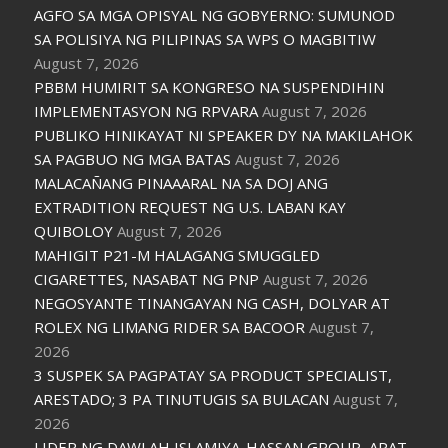
AGFO SA MGA OPISYAL NG GOBYERNO: SUMUNOD
SA POLISIYA NG PILIPINAS SA WPS O MAGBITIW
August 7, 2026
PBBM HUMIRIT SA KONGRESO NA SUSPENDIHIN
IMPLEMENTASYON NG RPVARA
August 7, 2026
PUBLIKO HINIKAYAT NI SPEAKER DY NA MAKILAHOK
SA PAGBUO NG MGA BATAS
August 7, 2026
MALACAÑANG PINAAARAL NA SA DOJ ANG
EXTRADITION REQUEST NG U.S. LABAN KAY
QUIBOLOY
August 7, 2026
MAHIGIT P21-M HALAGANG SMUGGLED
CIGARETTES, NASABAT NG PNP
August 7, 2026
NEGOSYANTE TINANGAYAN NG CASH, DOLYAR AT
ROLEX NG LIMANG RIDER SA BACOOR
August 7,
2026
3 SUSPEK SA PAGPATAY SA PRODUCT SPECIALIST,
ARESTADO; 3 PA TINUTUGIS SA BULACAN
August 7,
2026
LIDER NG DAWLAH ISLAMIYA-HASSAN GROUP, APAT