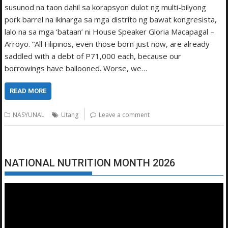
susunod na taon dahil sa korapsyon dulot ng multi-bilyong
pork barrel na ikinarga sa mga distrito ng bawat kongresista,
lalo na sa mga ‘bataan’ ni House Speaker Gloria Macapagal –
Arroyo. “All Filipinos, even those born just now, are already
saddled with a debt of P71,000 each, because our
borrowings have ballooned. Worse, we…
READ MORE
NASYUNAL
Utang
Leave a comment
NATIONAL NUTRITION MONTH 2026
Video
Player