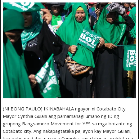
(NI BONG PAULO) IKINABAHALA ngayon ni Cotabato City
Mayor Cynthia Guiani ang pamamahagi umano ng ID ng
grupong Bangsamoro Movement for YES sa mga botante ng
Cotabato city. Ang nakapagtataka pa, ayon kay Mayor Guiani,
kapareho ng datos na nasa Comelec ang datos na makikita sa