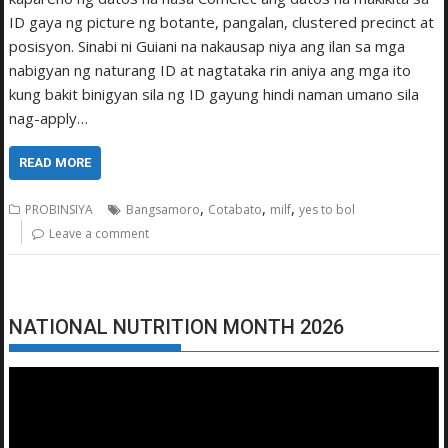
ID gaya ng picture ng botante, pangalan, clustered precinct at
posisyon. Sinabi ni Guiani na nakausap niya ang ilan sa mga
nabigyan ng naturang ID at nagtataka rin aniya ang mga ito
kung bakit binigyan sila ng ID gayung hindi naman umano sila
nag-apply…
READ MORE
,
,
,
PROBINSIYA
Bangsamoro
Cotabato
milf
yes to bol
Leave a comment
NATIONAL NUTRITION MONTH 2026
Video
Player