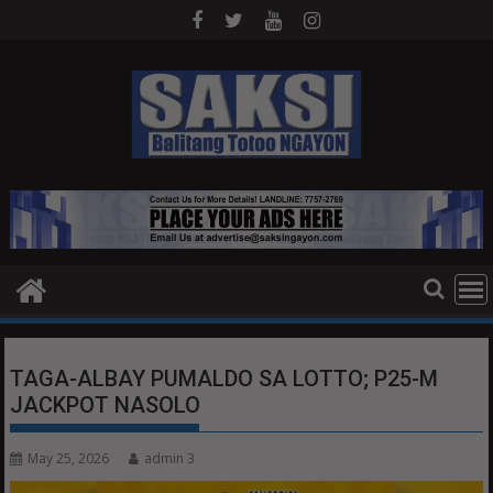
Skip
to
content
TAGA-ALBAY PUMALDO SA LOTTO; P25-M
JACKPOT NASOLO
May 25, 2026
admin 3