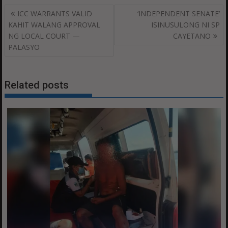
Post
ICC WARRANTS VALID
‘INDEPENDENT SENATE’
navigation
KAHIT WALANG APPROVAL
ISINUSULONG NI SP
NG LOCAL COURT —
CAYETANO
PALASYO
Related posts