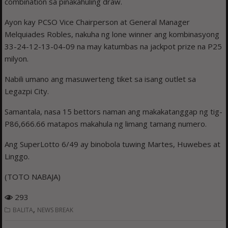
combination sa pinakahuling draw.
Ayon kay PCSO Vice Chairperson at General Manager
Melquiades Robles, nakuha ng lone winner ang kombinasyong
33-24-12-13-04-09 na may katumbas na jackpot prize na P25
milyon.
Nabili umano ang masuwerteng tiket sa isang outlet sa
Legazpi City.
Samantala, nasa 15 bettors naman ang makakatanggap ng tig-
P86,666.66 matapos makahula ng limang tamang numero.
Ang SuperLotto 6/49 ay binobola tuwing Martes, Huwebes at
Linggo.
(TOTO NABAJA)
293
,
BALITA
NEWS BREAK