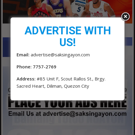
ADVERTISE WITH
US!
Email:
advertise@saksingayon.com
Phone: 7757-2769
Address:
#85 Unit F, Scout Rallos St., Brgy.
Sacred Heart, Diliman, Quezon City