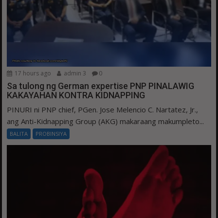
17 hours ago
admin 3
0
Sa tulong ng German expertise PNP PINALAWIG
KAKAYAHAN KONTRA KIDNAPPING
PINURI ni PNP chief, PGen. Jose Melencio C. Nartatez, Jr.,
ang Anti-Kidnapping Group (AKG) makaraang makumpleto...
BALITA
PROBINSIYA