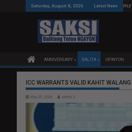
Skip
INAS SA WPS O MAGBITIW
T SA KONGRESO NA SUSPENDIHIN IMPLEMENTASYON NG RPVARA
PUBLIKO HINIKAYAT 
Saturday, August 8, 2026
Latest News
to
content
ANNIVERSARY
BALITA
OPINYON
ICC WARRANTS VALID KAHIT WALANG
May 25, 2026
admin 3