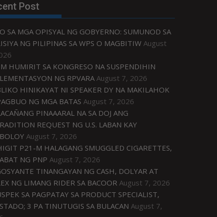
cent Post
O SA MGA OPISYAL NG GOBYERNO: SUMUNOD SA
ISIYA NG PILIPINAS SA WPS O MAGBITIW
August
2026
M HUMIRIT SA KONGRESO NA SUSPENDIHIN
LEMENTASYON NG RPVARA
August 7, 2026
LIKO HINIKAYAT NI SPEAKER DY NA MAKILAHOK
PAGBUO NG MGA BATAS
August 7, 2026
ACAÑANG PINAAARAL NA SA DOJ ANG
RADITION REQUEST NG U.S. LABAN KAY
IBOLOY
August 7, 2026
IGIT P21-M HALAGANG SMUGGLED CIGARETTES,
ABAT NG PNP
August 7, 2026
OSYANTE TINANGAYAN NG CASH, DOLYAR AT
EX NG LIMANG RIDER SA BACOOR
August 7, 2026
USPEK SA PAGPATAY SA PRODUCT SPECIALIST,
STADO; 3 PA TINUTUGIS SA BULACAN
August 7,