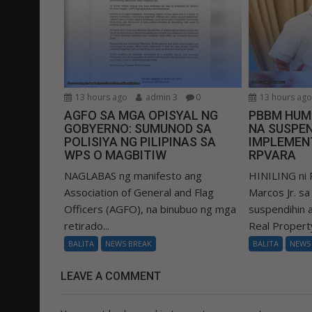
13 hours ago
admin 3
0
13 hours ag
AGFO SA MGA OPISYAL NG
PBBM HUM
GOBYERNO: SUMUNOD SA
NA SUSPEN
POLISIYA NG PILIPINAS SA
IMPLEMEN
WPS O MAGBITIW
RPVARA
NAGLABAS ng manifesto ang
HINILING ni 
Association of General and Flag
Marcos Jr. s
Officers (AGFO), na binubuo ng mga
suspendihin
retirado...
Real Property
BALITA
NEWS BREAK
BALITA
NEWS
LEAVE A COMMENT