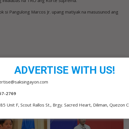
 inilalabas na TRO ang Korte Suprema.
ok si Pangulong Marcos Jr. upang matiyak na masusunod ang
TAGA-ALBAY PUMALDO SA LOTTO; P25-M JACKPOT
ADVERTISE WITH US!
NASOLO
ertise@saksingayon.com
57-2769
85 Unit F, Scout Rallos St., Brgy. Sacred Heart, Diliman, Quezon C