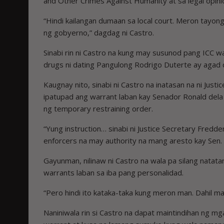
and Other Crimes Against Humanity at sa legal opinio
“Hindi kailangan dumaan sa local court. Meron tay
ng gobyerno,” dagdag ni Castro.
Sinabi rin ni Castro na kung may susunod pang ICC w
drugs ni dating Pangulong Rodrigo Duterte ay agad d
Kaugnay nito, sinabi ni Castro na inatasan na ni Jus
ipatupad ang warrant laban kay Senador Ronald de
ng temporary restraining order.
“Yung instruction… sinabi ni Justice Secretary Fredder
enforcers na may authority na mang aresto kay Sen. 
Gayunman, nilinaw ni Castro na wala pa silang nata
warrants laban sa iba pang personalidad.
“Pero hindi ito kataka-taka kung meron man. Dahil m
Naniniwala rin si Castro na dapat maintindihan ng m