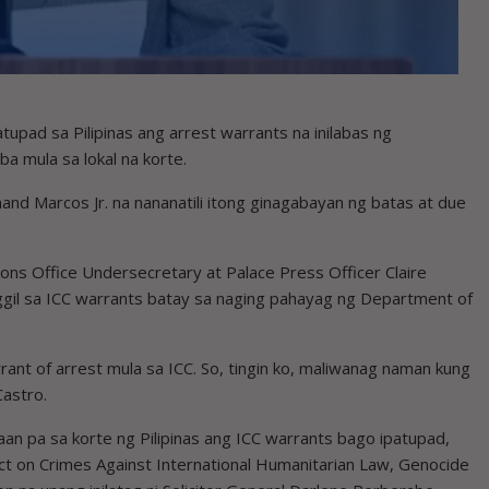
ad sa Pilipinas ang arrest warrants na inilabas ng
ba mula sa lokal na korte.
and Marcos Jr. na nananatili itong ginagabayan ng batas at due
ions Office Undersecretary at Palace Press Officer Claire
gil sa ICC warrants batay sa naging pahayag ng Department of
rant of arrest mula sa ICC. So, tingin ko, maliwanag naman kung
Castro.
maan pa sa korte ng Pilipinas ang ICC warrants bago ipatupad,
ct on Crimes Against International Humanitarian Law, Genocide