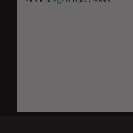
You must be
logged in
to post a comment.