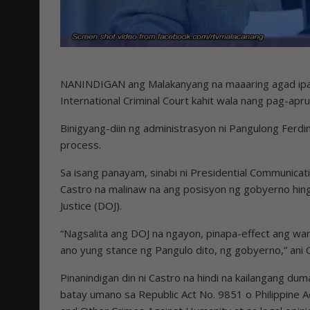
NANINDIGAN ang Malakanyang na maaaring agad ipatup
International Criminal Court kahit wala nang pag-apru
Binigyang-diin ng administrasyon ni Pangulong Ferdin
process.
Sa isang panayam, sinabi ni Presidential Communicat
Castro na malinaw na ang posisyon ng gobyerno hing
Justice (DOJ).
“Nagsalita ang DOJ na ngayon, pinapa-effect ang war
ano yung stance ng Pangulo dito, ng gobyerno,” ani 
Pinanindigan din ni Castro na hindi na kailangang du
batay umano sa Republic Act No. 9851 o Philippine A