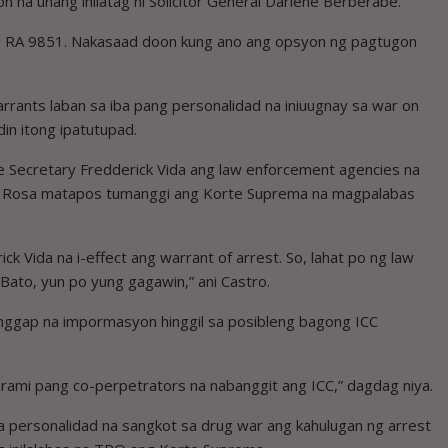
n na unang inilatag ni Solicitor General Darlene Berberabe.
ong RA 9851. Nakasaad doon kung ano ang opsyon ng pagtugon
arrants laban sa iba pang personalidad na iniuugnay sa war on
in itong ipatutupad.
tice Secretary Fredderick Vida ang law enforcement agencies na
la Rosa matapos tumanggi ang Korte Suprema na magpalabas
ick Vida na i-effect ang warrant of arrest. So, lahat po ng law
Bato, yun po yung gagawin,” ani Castro.
tanggap na impormasyon hinggil sa posibleng bagong ICC
arami pang co-perpetrators na nabanggit ang ICC,” dagdag niya.
ga personalidad na sangkot sa drug war ang kahulugan ng arrest