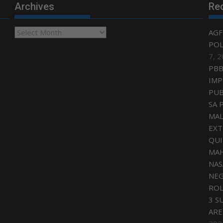
Archives
Re
Archives
AGF
POL
7, 
PBB
IMP
PUB
SA 
MAL
EXT
QU
MAH
NAS
NEG
ROL
3 S
ARE