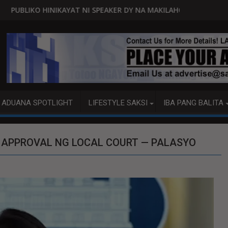
NI SPEAKER DY NA MAKILAHOK SA PAGBUO NG MGA BATAS
MALACAÑANG PINAAARAL NA S
ADUANA SPOTLIGHT
LIFESTYLE SAKSI
IBA PANG BALITA
 APPROVAL NG LOCAL COURT — PALASYO