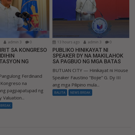
o
admin 3
0
13 hours ago
admin 3
0
IRIT SA KONGRESO
PUBLIKO HINIKAYAT NI
DIHIN
SPEAKER DY NA MAKILAHOK
TASYON NG
SA PAGBUO NG MGA BATAS
BUTUAN CITY — Hinikayat ni House
Pangulong Ferdinand
Speaker Faustino “Bojie” G. Dy III
a Kongreso na
ang mga Pilipino mula...
 ang pagpapatupad ng
BALITA
NEWS BREAK
 Valuation...
 BREAK