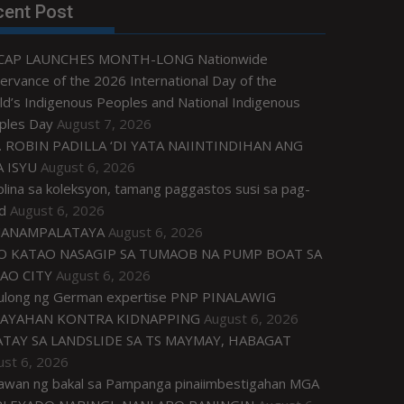
cent Post
CAP LAUNCHES MONTH-LONG Nationwide
rvance of the 2026 International Day of the
d’s Indigenous Peoples and National Indigenous
ples Day
August 7, 2026
. ROBIN PADILLA ‘DI YATA NAIINTINDIHAN ANG
 ISYU
August 6, 2026
plina sa koleksyon, tamang paggastos susi sa pag-
d
August 6, 2026
ANAMPALATAYA
August 6, 2026
O KATAO NASAGIP SA TUMAOB NA PUMP BOAT SA
AO CITY
August 6, 2026
tulong ng German expertise PNP PINALAWIG
AYAHAN KONTRA KIDNAPPING
August 6, 2026
ATAY SA LANDSLIDE SA TS MAYMAY, HABAGAT
ust 6, 2026
awan ng bakal sa Pampanga pinaiimbestigahan MGA