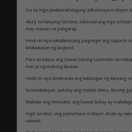
Isa sa mga pinakamahalagang adbokasiya ni Mayor A
Aba’y sa kanyang termino, inilunsad ang mga schola
may mataas na pangarap.
Hindi rin niya nakalilimutang paigtingin ang suporta
kinabukasan ng lungsod.
Para sa kanya, ang bawat batang Lucenahin na maka
mas progresibong lipunan.
Hindi rin niya binalewala ang kalusugan ng kanyang
Sa kasalukuyan, patuloy ang mobile clinics, libreng
Malinaw ang mensahe: ang bawat buhay ay mahalaga,
Higit sa lahat, ang pamumuno ni Mayor Alcala ay nak
naiiwan.