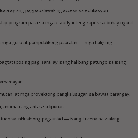
lcala ay ang pagpapalawak ng access sa edukasyon.
rship program para sa mga estudyanteng kapos sa buhay ngunit
 sa mga guro at pampublikong paaralan — mga haligi ng
pagtatapos ng pag-aaral ay isang hakbang patungo sa isang
 mamamayan.
 gamutan, at mga proyektong pangkalusugan sa bawat barangay.
 anoman ang antas sa lipunan.
atuon sa inklusibong pag-unlad — isang Lucena na walang