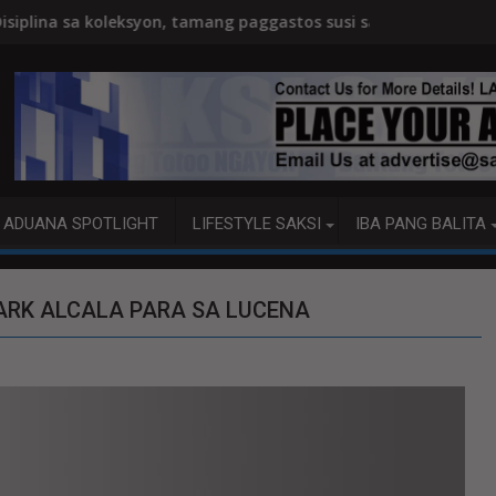
l Indigenous Peoples Day
n, tamang paggastos susi sa pag-unlad
PANANAMPALATAYA
ADUANA SPOTLIGHT
LIFESTYLE SAKSI
IBA PANG BALITA
ARK ALCALA PARA SA LUCENA