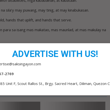
with disabilities, mga kababaihan, at kabataan.
na sila’y may puwang, may tinig, at may kinabukasan.
d, hands that uplift, and hands that serve.
in para sa isang mas makatao, mas maunlad, at mas makulay na
ADVERTISE WITH US!
ertise@saksingayon.com
SUCCESS
57-2769
85 Unit F, Scout Rallos St., Brgy. Sacred Heart, Diliman, Quezon C