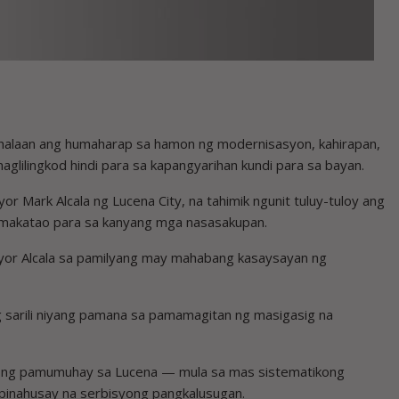
halaan ang humaharap sa hamon ng modernisasyon, kahirapan,
glilingkod hindi para sa kapangyarihan kundi para sa bayan.
r Mark Alcala ng Lucena City, na tahimik ngunit tuluy-tuloy ang
makatao para sa kanyang mga nasasakupan.
ayor Alcala sa pamilyang may mahabang kasaysayan ng
ang sarili niyang pamana sa pamamagitan ng masigasig na
dad ng pamumuhay sa Lucena — mula sa mas sistematikong
 pinahusay na serbisyong pangkalusugan.