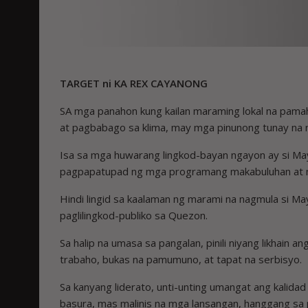
TARGET ni KA REX CAYANONG
SA mga panahon kung kailan maraming lokal na pama
at pagbabago sa klima, may mga pinunong tunay na na
Isa sa mga huwarang lingkod-bayan ngayon ay si Mayo
pagpapatupad ng mga programang makabuluhan at 
Hindi lingid sa kaalaman ng marami na nagmula si M
paglilingkod-publiko sa Quezon.
Sa halip na umasa sa pangalan, pinili niyang likhain 
trabaho, bukas na pamumuno, at tapat na serbisyo.
Sa kanyang liderato, unti-unting umangat ang kali
basura, mas malinis na mga lansangan, hanggang sa