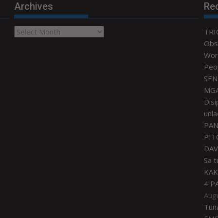
Archives
Re
Archives
TRI
Obse
Worl
Peo
SEN
MGA
Disi
unla
PAN
PIT
DAV
Sa 
KAK
4 P
Aug
Tun