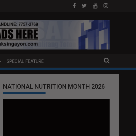
PITO KATAO NASAGIP SA TUMAOB NA 
SPECIAL FEATURE
NATIONAL NUTRITION MONTH 2026
Video
Player