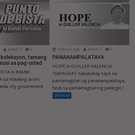
o
admin 3
0
19 hours ago
admin 3
0
a koleksyon, tamang
PANANAMPALATAYA
susi sa pag-unlad
HOPE ni GUILLER VALENCIA
ISTA ni BAMBI
“SAPAGKAT nabubuhay tayo sa
 sa malaking asset
pamamagitan ng pananampalataya,
nila city government
hindi sa pamamagitan ng paningin,”...
OPINYON