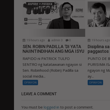
19 hours ago
admin 3
0
19 hours ag
SEN. ROBIN PADILLA ‘DI YATA
Disiplina s
NAIINTINDIHAN ANG MGA ISYU
paggastos 
RAPIDO ni PATRICK TULFO
PUNTO DE B
SENTRO ng katatawanan ngayon si
PURISIMA ISA
Sen. Robinhood (Robin) Padilla sa
ngayon ng Ma
social media...
ay...
OPINYON
OPINYON
LEAVE A COMMENT
You must be
logged in
to post a comment.