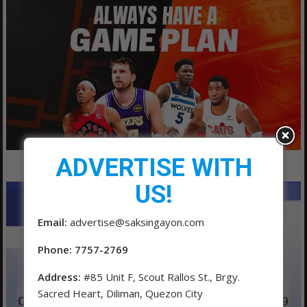
ADVERTISE WITH
US!
Email:
advertise@saksingayon.com
Phone: 7757-2769
Address:
#85 Unit F, Scout Rallos St., Brgy.
Sacred Heart, Diliman, Quezon City