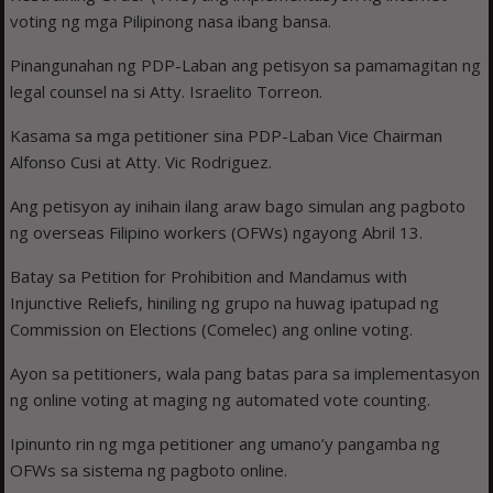
voting ng mga Pilipinong nasa ibang bansa.
Pinangunahan ng PDP-Laban ang petisyon sa pamamagitan ng
legal counsel na si Atty. Israelito Torreon.
Kasama sa mga petitioner sina PDP-Laban Vice Chairman
Alfonso Cusi at Atty. Vic Rodriguez.
Ang petisyon ay inihain ilang araw bago simulan ang pagboto
ng overseas Filipino workers (OFWs) ngayong Abril 13.
Batay sa Petition for Prohibition and Mandamus with
Injunctive Reliefs, hiniling ng grupo na huwag ipatupad ng
Commission on Elections (Comelec) ang online voting.
Ayon sa petitioners, wala pang batas para sa implementasyon
ng online voting at maging ng automated vote counting.
Ipinunto rin ng mga petitioner ang umano’y pangamba ng
OFWs sa sistema ng pagboto online.