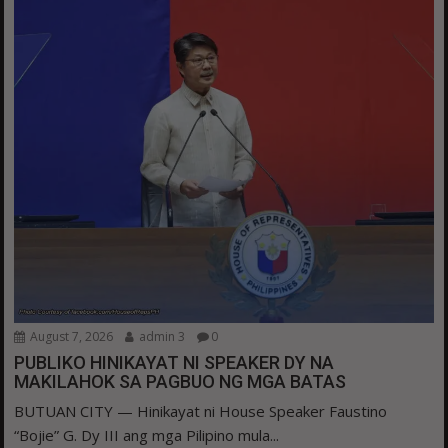
August 7, 2026
admin 3
0
PUBLIKO HINIKAYAT NI SPEAKER DY NA
MAKILAHOK SA PAGBUO NG MGA BATAS
BUTUAN CITY — Hinikayat ni House Speaker Faustino
“Bojie” G. Dy III ang mga Pilipino mula...