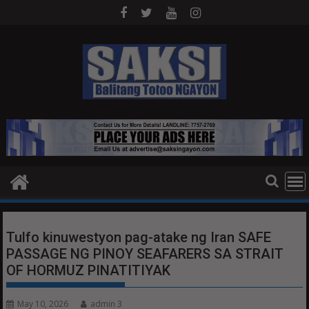
Skip
to
content
Tulfo kinuwestyon pag-atake ng Iran SAFE
PASSAGE NG PINOY SEAFARERS SA STRAIT
OF HORMUZ PINATITIYAK
May 10, 2026
admin 3