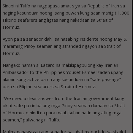
Sinabi ni Tulfo na nagpapasalamat siya sa Republic of Iran sa
naging kasunduan noong isang buwan kung saan mahigit 1,000
Filipino seafarers ang ligtas nang nakadaan sa Strait of
Hormuz.
Ayon pa sa senador dahil sa nasabing insidente noong May 5,
maraming Pinoy seaman ang stranded ngayon sa Strait of
Hormuz.
Nangako naman si Lazaro na makikipagpulong kay Iranian
Ambassador to the Philippines Yousef Esmaeilzadeh upang
alamin kung active pa rin ang kasunduan na “safe passage”
para sa Filipino seafarers sa Strait of Hormuz.
“We need a clear answer from the Iranian government kung
ok at safe pa rin ba ang mga Pinoy seaman dumaan sa Strait
of Hormuz o hindi na para maabisuhan natin ang ating mga
seamen,” paliwanag ni Tulfo.
Muling nanawagan ang senador sa lahat ng partido sa sigalot