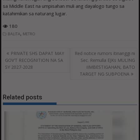
sa Middle East na umpisahan muli ang dayalogo tungo sa
katahimikan sa naturang lugar.
180
,
BALITA
METRO
Post
PRIVATE SHS DAPAT MAY
Red notice rumors itinanggi ni
navigation
GOV’T RECOGNITION NA SA
Sec. Remulla EJKs MULING
SY 2027-2028
IIMBESTIGAHAN, BATO
TARGET NG SUBPOENA
Related posts