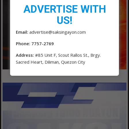
ADVERTISE WITH
US!
Email:
advertise@saksingayon.com
Phone: 7757-2769
Address:
#85 Unit F, Scout Rallos St., Brgy.
Sacred Heart, Diliman, Quezon City