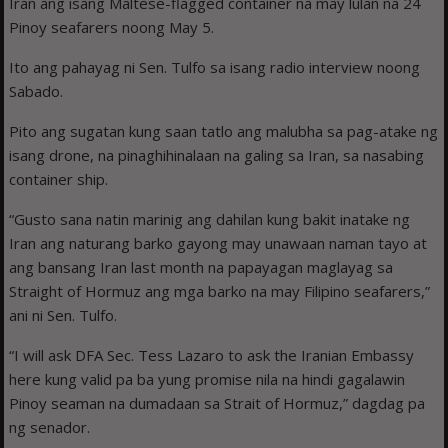
Iran ang isang Maltese-flagged container na may lulan na 24
Pinoy seafarers noong May 5.
Ito ang pahayag ni Sen. Tulfo sa isang radio interview noong
Sabado.
Pito ang sugatan kung saan tatlo ang malubha sa pag-atake ng
isang drone, na pinaghihinalaan na galing sa Iran, sa nasabing
container ship.
“Gusto sana natin marinig ang dahilan kung bakit inatake ng
Iran ang naturang barko gayong may unawaan naman tayo at
ang bansang Iran last month na papayagan maglayag sa
Straight of Hormuz ang mga barko na may Filipino seafarers,”
ani ni Sen. Tulfo.
“I will ask DFA Sec. Tess Lazaro to ask the Iranian Embassy
here kung valid pa ba yung promise nila na hindi gagalawin
Pinoy seaman na dumadaan sa Strait of Hormuz,” dagdag pa
ng senador.