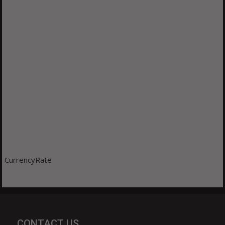
CurrencyRate
CONTACT US