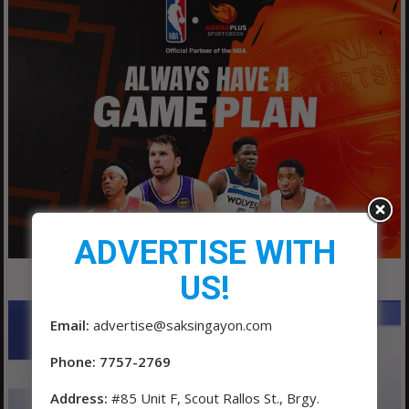
ADVERTISE WITH
US!
Email:
advertise@saksingayon.com
Phone: 7757-2769
Address:
#85 Unit F, Scout Rallos St., Brgy.