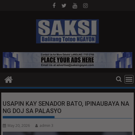
Skip
to
content
USAPIN KAY SENADOR BATO, IPINAUBAYA NA
NG DOJ SA PALASYO
May 20, 2026
admin 3