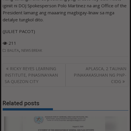
iginiit ni DOJ Spokesperson Polo Martinez na ang Office of the
President lamang ang maaaring magbigay-linaw sa mga
detalye tungkol dito.
(JULIET PACOT)
211
,
BALITA
NEWS BREAK
Post
RICKY REYES LEARNING
APLASCA, 2 TAUHAN
navigation
INSTITUTE, PINASINAYAAN
PINAKAKASUHAN NG PNP-
SA QUEZON CITY
CIDG
Related posts