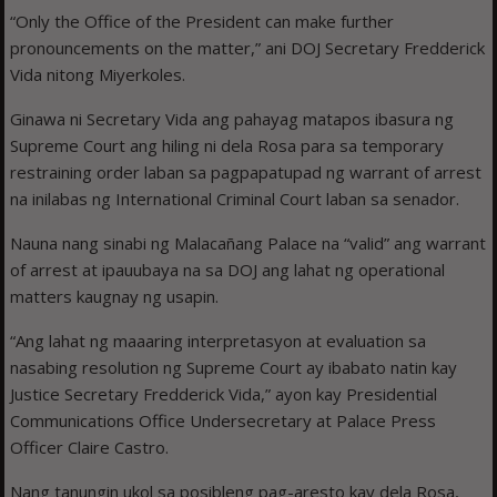
“Only the Office of the President can make further
pronouncements on the matter,” ani DOJ Secretary Fredderick
Vida nitong Miyerkoles.
Ginawa ni Secretary Vida ang pahayag matapos ibasura ng
Supreme Court ang hiling ni dela Rosa para sa temporary
restraining order laban sa pagpapatupad ng warrant of arrest
na inilabas ng International Criminal Court laban sa senador.
Nauna nang sinabi ng Malacañang Palace na “valid” ang warrant
of arrest at ipauubaya na sa DOJ ang lahat ng operational
matters kaugnay ng usapin.
“Ang lahat ng maaaring interpretasyon at evaluation sa
nasabing resolution ng Supreme Court ay ibabato natin kay
Justice Secretary Fredderick Vida,” ayon kay Presidential
Communications Office Undersecretary at Palace Press
Officer Claire Castro.
Nang tanungin ukol sa posibleng pag-aresto kay dela Rosa,