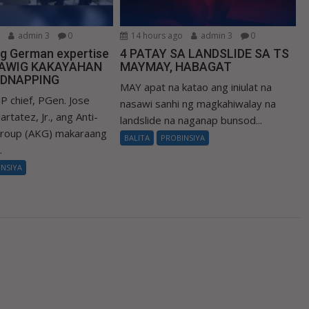
o
admin 3
0
14 hours ago
admin 3
0
ng German expertise
4 PATAY SA LANDSLIDE SA TS
LAWIG KAKAYAHAN
MAYMAY, HABAGAT
IDNAPPING
MAY apat na katao ang iniulat na
P chief, PGen. Jose
nasawi sanhi ng magkahiwalay na
rtatez, Jr., ang Anti-
landslide na naganap bunsod...
Group (AKG) makaraang
BALITA
PROBINSIYA
.
INSIYA