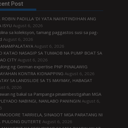
cent Post
. ROBIN PADILLA ‘DI YATA NAIINTINDIHAN ANG
 ISYU
August 6, 2026
plina sa koleksyon, tamang paggastos susi sa pag-
d
August 6, 2026
ANAMPALATAYA
August 6, 2026
O KATAO NASAGIP SA TUMAOB NA PUMP BOAT SA
AO CITY
August 6, 2026
tulong ng German expertise PNP PINALAWIG
AYAHAN KONTRA KIDNAPPING
August 6, 2026
ATAY SA LANDSLIDE SA TS MAYMAY, HABAGAT
ust 6, 2026
awan ng bakal sa Pampanga pinaiimbestigahan MGA
LEYADO NABINGI, NANLABO PANINGIN
August 6,
6
MODORE TARRIELA, SINAGOT MGA PARATANG NI
. PULONG DUTERTE
August 6, 2026