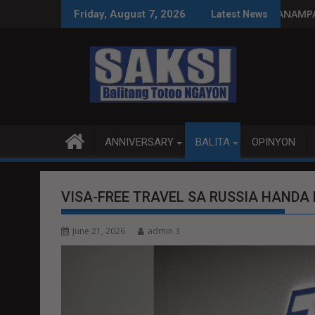
Skip
ng paggastos susi sa pag-unlad
PANANAMPALATAYA
Friday, August 7, 2026
Latest News
to
content
ANNIVERSARY
BALITA
OPINYON
VISA-FREE TRAVEL SA RUSSIA HANDA 
June 21, 2026
admin 3