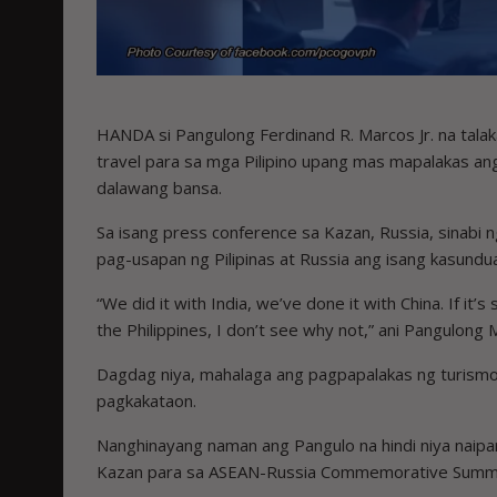
HANDA si Pangulong Ferdinand R. Marcos Jr. na talak
travel para sa mga Pilipino upang mas mapalakas an
dalawang bansa.
Sa isang press conference sa Kazan, Russia, sinabi 
pag-usapan ng Pilipinas at Russia ang isang kasunduan
“We did it with India, we’ve done it with China. If it
the Philippines, I don’t see why not,” ani Pangulong 
Dagdag niya, mahalaga ang pagpapalakas ng turismo 
pagkakataon.
Nanghinayang naman ang Pangulo na hindi niya naipar
Kazan para sa ASEAN-Russia Commemorative Summi