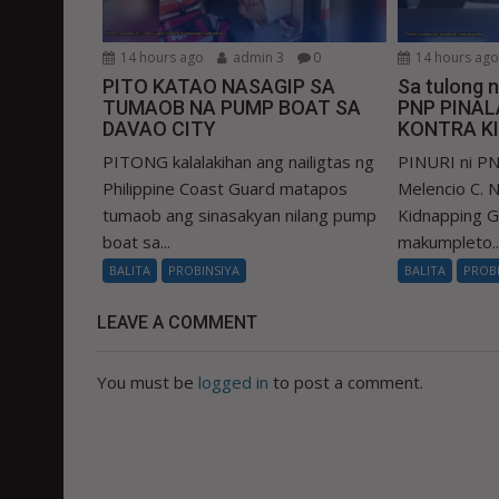
14 hours ago
admin 3
0
14 hours ag
PITO KATAO NASAGIP SA
Sa tulong 
TUMAOB NA PUMP BOAT SA
PNP PINA
DAVAO CITY
KONTRA K
PITONG kalalakihan ang nailigtas ng
PINURI ni PN
Philippine Coast Guard matapos
Melencio C. Na
tumaob ang sinasakyan nilang pump
Kidnapping 
boat sa...
makumpleto..
BALITA
PROBINSIYA
BALITA
PROB
LEAVE A COMMENT
You must be
logged in
to post a comment.