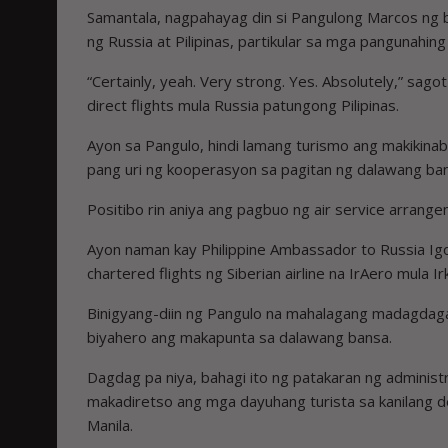
Samantala, nagpahayag din si Pangulong Marcos ng b
ng Russia at Pilipinas, partikular sa mga pangunahing
“Certainly, yeah. Very strong. Yes. Absolutely,” sa
direct flights mula Russia patungong Pilipinas.
Ayon sa Pangulo, hindi lamang turismo ang makikina
pang uri ng kooperasyon sa pagitan ng dalawang ba
Positibo rin aniya ang pagbuo ng air service arrangem
Ayon naman kay Philippine Ambassador to Russia Igo
chartered flights ng Siberian airline na IrAero mula 
Binigyang-diin ng Pangulo na mahalagang madagdaga
biyahero ang makapunta sa dalawang bansa.
Dagdag pa niya, bahagi ito ng patakaran ng administ
makadiretso ang mga dayuhang turista sa kanilang d
Manila.