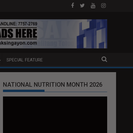
OAT SA DAVAO CITY
Sa tulong ng German expertise PNP PINALAWIG KA
SPECIAL FEATURE
NATIONAL NUTRITION MONTH 2026
Video
Player