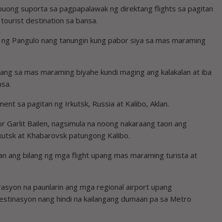
uong suporta sa pagpapalawak ng direktang flights sa pagitan
 tourist destination sa bansa.
got ng Pangulo nang tanungin kung pabor siya sa mas maraming
bang sa mas maraming biyahe kundi maging ang kalakalan at iba
nsa.
ent sa pagitan ng Irkutsk, Russia at Kalibo, Aklan.
r Garlit Bailen, nagsimula na noong nakaraang taon ang
Irkutsk at Khabarovsk patungong Kalibo.
n ang bilang ng mga flight upang mas maraming turista at
rasyon na paunlarin ang mga regional airport upang
estinasyon nang hindi na kailangang dumaan pa sa Metro