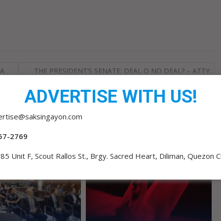
SA
THE PRESIDENT’S SENATE: DEAL O NO DEAL? – ATTY.
INTON
ADVERTISE WITH US!
ertise@saksingayon.com
57-2769
85 Unit F, Scout Rallos St., Brgy. Sacred Heart, Diliman, Quezon C