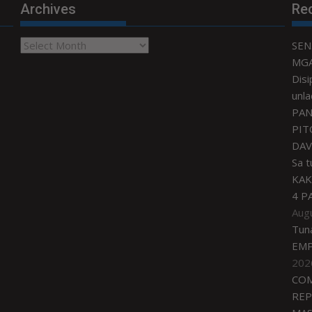
Archives
Re
Archives
SEN
MGA
Disi
unla
PAN
PIT
DAV
Sa 
KAK
4 P
Aug
Tun
EMP
202
COM
REP