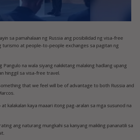
ayin sa pamahalaan ng Russia ang posibilidad ng visa-free
g turismo at people-to-people exchanges sa pagitan ng
ng Pangulo na wala siyang nakikitang malaking hadlang upang
 hinggil sa visa-free travel.
’s something that we feel will be of advantage to both Russia and
Marcos.
at kalakalan kaya maaari itong pag-aralan sa mga susunod na
ating ang naturang mungkahi sa kanyang maikling pananatili sa
t.