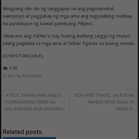
Binigyang-diin din ng tanggapan na ang pagmamahal,
sakripisyo at paggabay ng mga ama ang nagsisilbing matibay
na pundasyon ng bawat pamilyang Pilipino.
Idinaraos ang Father’s Day tuwing ikatlong Linggo ng Hunyo
bilang pagkilala sa mga ama at father figures sa buong mundo.
(CHRISTIAN DALE)
176
,
BALITA
NASYUNAL
Post
BOC KINASUHAN ANG 5
VISA-FREE TRAVEL SA RUSSIA
navigation
FORWARDING FIRMS SA
HANDA RING IDIGA NI
BALIKBAYAN BOX ANOMALY
PBBM
Related posts