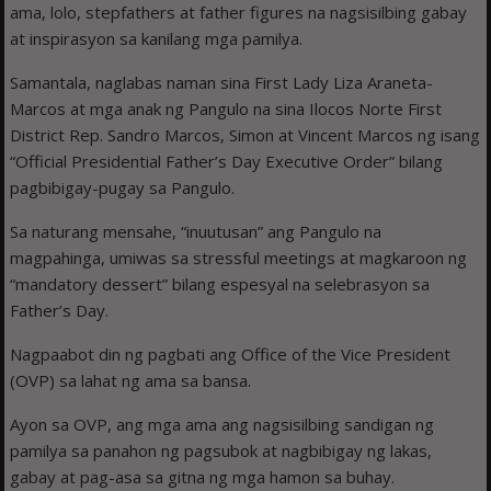
ama, lolo, stepfathers at father figures na nagsisilbing gabay
at inspirasyon sa kanilang mga pamilya.
Samantala, naglabas naman sina First Lady Liza Araneta-
Marcos at mga anak ng Pangulo na sina Ilocos Norte First
District Rep. Sandro Marcos, Simon at Vincent Marcos ng isang
“Official Presidential Father’s Day Executive Order” bilang
pagbibigay-pugay sa Pangulo.
Sa naturang mensahe, “inuutusan” ang Pangulo na
magpahinga, umiwas sa stressful meetings at magkaroon ng
“mandatory dessert” bilang espesyal na selebrasyon sa
Father’s Day.
Nagpaabot din ng pagbati ang Office of the Vice President
(OVP) sa lahat ng ama sa bansa.
Ayon sa OVP, ang mga ama ang nagsisilbing sandigan ng
pamilya sa panahon ng pagsubok at nagbibigay ng lakas,
gabay at pag-asa sa gitna ng mga hamon sa buhay.