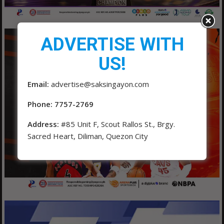
ADVERTISE WITH
US!
Email:
advertise@saksingayon.com
Phone: 7757-2769
Address:
#85 Unit F, Scout Rallos St., Brgy.
Sacred Heart, Diliman, Quezon City