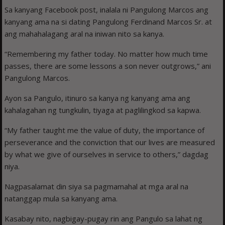
Sa kanyang Facebook post, inalala ni Pangulong Marcos ang
kanyang ama na si dating Pangulong Ferdinand Marcos Sr. at
ang mahahalagang aral na iniwan nito sa kanya.
“Remembering my father today. No matter how much time
passes, there are some lessons a son never outgrows,” ani
Pangulong Marcos.
Ayon sa Pangulo, itinuro sa kanya ng kanyang ama ang
kahalagahan ng tungkulin, tiyaga at paglilingkod sa kapwa.
“My father taught me the value of duty, the importance of
perseverance and the conviction that our lives are measured
by what we give of ourselves in service to others,” dagdag
niya.
Nagpasalamat din siya sa pagmamahal at mga aral na
natanggap mula sa kanyang ama.
Kasabay nito, nagbigay-pugay rin ang Pangulo sa lahat ng