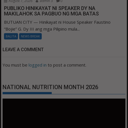
August 7, 2026
admin 3
0
PUBLIKO HINIKAYAT NI SPEAKER DY NA
MAKILAHOK SA PAGBUO NG MGA BATAS
BUTUAN CITY — Hinikayat ni House Speaker Faustino
“Bojie” G. Dy III ang mga Pilipino mula...
BALITA
NEWS BREAK
LEAVE A COMMENT
You must be
logged in
to post a comment.
NATIONAL NUTRITION MONTH 2026
Video
Player