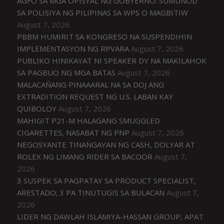
AGFO SA MGA OPISYAL NG GOBYERNO: SUMUNOD
SA POLISIYA NG PILIPINAS SA WPS O MAGBITIW
August 7, 2026
PBBM HUMIRIT SA KONGRESO NA SUSPENDIHIN
IMPLEMENTASYON NG RPVARA
August 7, 2026
PUBLIKO HINIKAYAT NI SPEAKER DY NA MAKILAHOK
SA PAGBUO NG MGA BATAS
August 7, 2026
MALACAÑANG PINAAARAL NA SA DOJ ANG
EXTRADITION REQUEST NG U.S. LABAN KAY
QUIBOLOY
August 7, 2026
MAHIGIT P21-M HALAGANG SMUGGLED
CIGARETTES, NASABAT NG PNP
August 7, 2026
NEGOSYANTE TINANGAYAN NG CASH, DOLYAR AT
ROLEX NG LIMANG RIDER SA BACOOR
August 7,
2026
3 SUSPEK SA PAGPATAY SA PRODUCT SPECIALIST,
ARESTADO; 3 PA TINUTUGIS SA BULACAN
August 7,
2026
LIDER NG DAWLAH ISLAMIYA-HASSAN GROUP, APAT