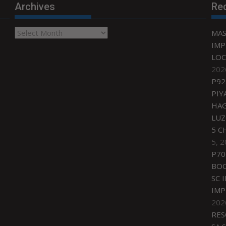
Archives
Re
Archives
MAS
IMP
LOC
202
P92
PIY
HAG
LU
5 C
5, 
P70
BO
SC 
IMP
202
RES