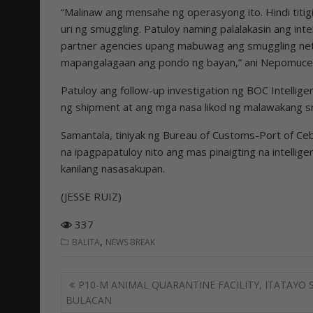
“Malinaw ang mensahe ng operasyong ito. Hindi titigi
uri ng smuggling. Patuloy naming palalakasin ang in
partner agencies upang mabuwag ang smuggling ne
mapangalagaan ang pondo ng bayan,” ani Nepomuce
Patuloy ang follow-up investigation ng BOC Intellig
ng shipment at ang mga nasa likod ng malawakang s
Samantala, tiniyak ng Bureau of Customs-Port of Ce
na ipagpapatuloy nito ang mas pinaigting na intelli
kanilang nasasakupan.
(JESSE RUIZ)
337
,
BALITA
NEWS BREAK
Post
P10-M ANIMAL QUARANTINE FACILITY, ITATAYO 
navigation
BULACAN