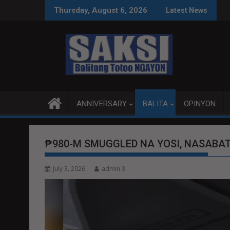
Skip
EACE TALKS MAS PRODUKTIBO
P92.8 MILYON ANG U
Thursday, August 6, 2026
Latest News
to
content
ANNIVERSARY
BALITA
OPINYON
₱980-M SMUGGLED NA YOSI, NASABAT
July 3, 2026
admin 3