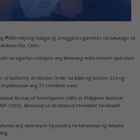
g ₱980 milyong halaga ng smuggled cigarettes na nakatago sa
Mandaue City, Cebu.
slit na sigarilyo matapos ang ikinasang enforcement operation
of Authority at Mission Order sa ilalim ng Section 224 ng
inspeksyunin ang 25 container vans.
onal Bureau of Investigation (NBI) at Philippine National
PNP-CIDG), alinsunod sa direktiba ni President Ferdinand
atunay ang operasyon ng patuloy na kampanya ng Aduana
ling.