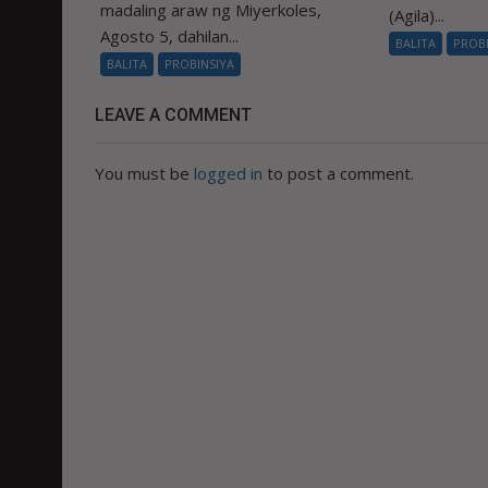
madaling araw ng Miyerkoles,
(Agila)...
Agosto 5, dahilan...
BALITA
PROB
BALITA
PROBINSIYA
LEAVE A COMMENT
You must be
logged in
to post a comment.