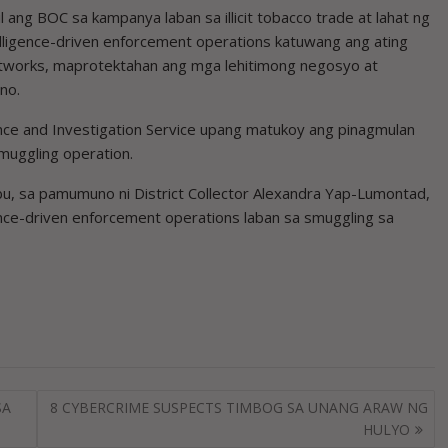
l ang BOC sa kampanya laban sa illicit tobacco trade at lahat ng
telligence-driven enforcement operations katuwang ang ating
tworks, maprotektahan ang mga lehitimong negosyo at
no.
ence and Investigation Service upang matukoy ang pinagmulan
muggling operation.
bu, sa pamumuno ni District Collector Alexandra Yap-Lumontad,
gence-driven enforcement operations laban sa smuggling sa
SA
8 CYBERCRIME SUSPECTS TIMBOG SA UNANG ARAW NG
HULYO